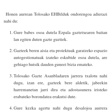
Honen aurrean Tolosako EHBilduk ondorengoa adierazi
nahi du:
Gure babes osoa dutela Ezpala gaztetxearen baitan
lan egiten duten gazte guztiek.
Gazteek beren aisia eta proiektuak garatzeko espazio
autogestionatuak izateko eskubide osoa dutela, are
gehiago hutsik dauden guneei bizia emateko.
Tolosako Gazte Asanbladaren jarrera txalotu nahi
dugu, izan ere, gazteek bere aldetik, jabeekin
harremanetan jarri dira eta adostasunera iristeko
erabateko borondatea erakutsi dute.
Gure kezka agertu nahi dugu desalojoa aurrera