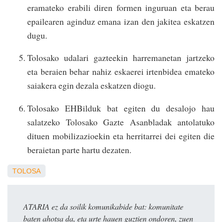
eramateko erabili diren formen inguruan eta berau
epailearen aginduz emana izan den jakitea eskatzen
dugu.
Tolosako udalari gazteekin harremanetan jartzeko
eta beraien behar nahiz eskaerei irtenbidea emateko
saiakera egin dezala eskatzen diogu.
Tolosako EHBilduk bat egiten du desalojo hau
salatzeko Tolosako Gazte Asanbladak antolatuko
dituen mobilizazioekin eta herritarrei dei egiten die
beraietan parte hartu dezaten.
TOLOSA
ATARIA ez da soilik komunikabide bat: komunitate
baten ahotsa da, eta urte hauen guztien ondoren, zuen