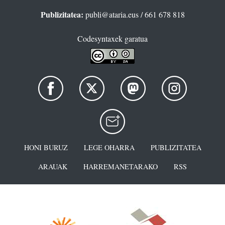
Publizitatea:
publi@ataria.eus
/ 661 678 818
Codesyntaxek garatua
HONI BURUZ
LEGE OHARRA
PUBLIZITATEA
ARAUAK
HARREMANETARAKO
RSS