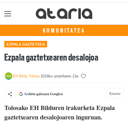
KOMUNITATEA
EZPALA GAZTETXEA
Ezpala gaztetxearen desalojoa
EH Bildu Tolosa
2016ko urtarrilaren 13a
Erraztu
Gehitu gaitzazu Googlen
Tolosako EH Bilduren irakurketa Ezpala
gaztetxearen desalojoaren inguruan.