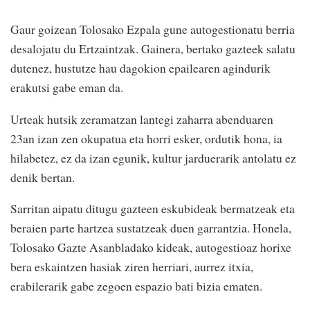
Gaur goizean Tolosako Ezpala gune autogestionatu berria
desalojatu du Ertzaintzak. Gainera, bertako gazteek salatu
dutenez, hustutze hau dagokion epailearen agindurik
erakutsi gabe eman da.
Urteak hutsik zeramatzan lantegi zaharra abenduaren
23an izan zen okupatua eta horri esker, ordutik hona, ia
hilabetez, ez da izan egunik, kultur jarduerarik antolatu ez
denik bertan.
Sarritan aipatu ditugu gazteen eskubideak bermatzeak eta
beraien parte hartzea sustatzeak duen garrantzia. Honela,
Tolosako Gazte Asanbladako kideak, autogestioaz horixe
bera eskaintzen hasiak ziren herriari, aurrez itxia,
erabilerarik gabe zegoen espazio bati bizia ematen.