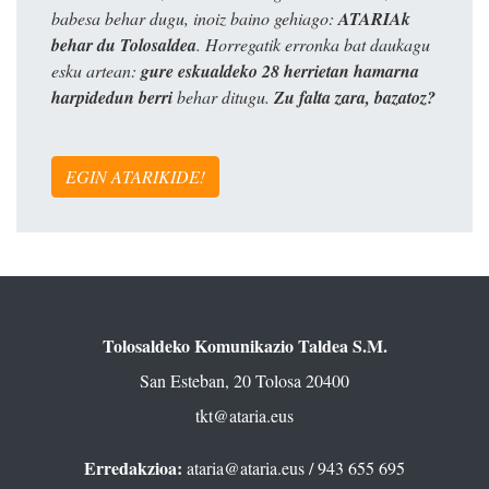
babesa behar dugu, inoiz baino gehiago:
ATARIAk
behar du Tolosaldea
. Horregatik erronka bat daukagu
esku artean:
gure eskualdeko 28 herrietan hamarna
harpidedun berri
behar ditugu.
Zu falta zara, bazatoz?
EGIN ATARIKIDE!
Tolosaldeko Komunikazio Taldea S.M.
San Esteban, 20 Tolosa 20400
tkt@ataria.eus
Erredakzioa:
ataria@ataria.eus
/ 943 655 695