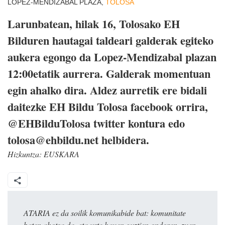
LOPEZ-MENDIZABAL PLAZA,
TOLOSA
Larunbatean, hilak 16, Tolosako EH
Bilduren hautagai taldeari galderak egiteko
aukera egongo da Lopez-Mendizabal plazan
12:00etatik aurrera. Galderak momentuan
egin ahalko dira. Aldez aurretik ere bidali
daitezke EH Bildu Tolosa facebook orrira,
@EHBilduTolosa twitter kontura edo
tolosa@ehbildu.net helbidera.
Hizkuntza:
EUSKARA
ATARIA ez da soilik komunikabide bat: komunitate
baten ahotsa da, eta urte hauen guztien ondoren, zuen