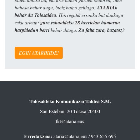
babesa behar dugu, inoiz baino gehiago:
ATARIAk
behar du Tolosaldea
. Horregatik erronka bat daukagu
esku artean:
gure eskualdeko 28 herrietan hamarna
harpidedun berri
behar ditugu.
Zu falta zara, bazatoz?
EGIN ATARIKIDE!
Tolosaldeko Komunikazio Taldea S.M.
San Esteban, 20 Tolosa 20400
tkt@ataria.eus
Erredakzioa:
ataria@ataria.eus
/ 943 655 695