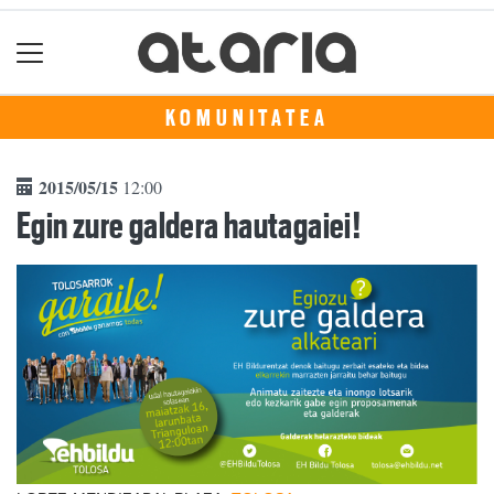
KOMUNITATEA
2015/05/15
12:00
Egin zure galdera hautagaiei!