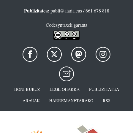
Publizitatea:
publi@ataria.eus
/ 661 678 818
Codesyntaxek garatua
HONI BURUZ
LEGE OHARRA
PUBLIZITATEA
ARAUAK
HARREMANETARAKO
RSS