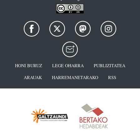
HONI BURUZ
LEGE OHARRA
PUBLIZITATEA
ARAUAK
HARREMANETARAKO
RSS