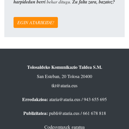
harpidedun berri
behar ditugu.
Zu falta zara, bazatoz?
EGIN ATARIKIDE!
Tolosaldeko Komunikazio Taldea S.M.
San Esteban, 20 Tolosa 20400
tkt@ataria.eus
Erredakzioa:
ataria@ataria.eus
/ 943 655 695
Publizitatea:
publi@ataria.eus
/ 661 678 818
Codesyntaxek garatua