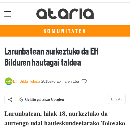
KOMUNITATEA
Larunbatean aurkeztuko da EH
Bilduren hautagai taldea
EH Bildu Tolosa
2015eko apirilaren 15a
Erraztu
Gehitu gaitzazu Googlen
Larunbatean, hilak 18, aurkeztuko da
aurtengo udal hauteskundeetarako Tolosako