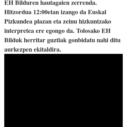
EH Bilduren hautagaien zerrenda.
Hitzordua 12:00etan izango da Euskal
Pizkundea plazan eta zeinu hizkuntzako
interpretea ere egongo da. Tolosako EH
Bilduk herritar guztiak gonbidatu nahi ditu
aurkezpen ekitaldira.