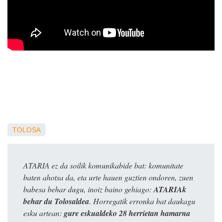
TOLOSA
ATARIA ez da soilik komunikabide bat: komunitate
baten ahotsa da, eta urte hauen guztien ondoren, zuen
babesa behar dugu, inoiz baino gehiago:
ATARIAk
behar du Tolosaldea
. Horregatik erronka bat daukagu
esku artean:
gure eskualdeko 28 herrietan hamarna