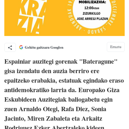
Erraztu
Gehitu gaitzazu Googlen
Espainiar auzitegi gorenak "Bateragune"
gisa izendatu den auzia berriro ere
epaitzeko erabakia, estatuak egindako eraso
antidemokratiko larria da. Europako Giza
Eskubideen Auzitegiak baliogabetu egin
zuen Arnaldo Otegi, Rafa Diez, Sonia
Jacinto, Miren Zabaleta eta Arkaitz
Rodriguez Ezker Abertzaleko kideen