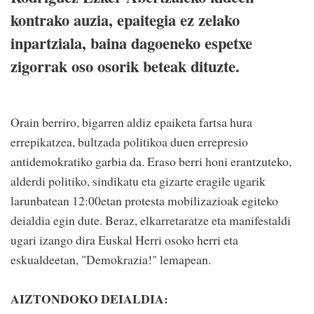
kontrako auzia, epaitegia ez zelako
inpartziala, baina dagoeneko espetxe
zigorrak oso osorik beteak dituzte.
Orain berriro, bigarren aldiz epaiketa fartsa hura
errepikatzea, bultzada politikoa duen errepresio
antidemokratiko garbia da. Eraso berri honi erantzuteko,
alderdi politiko, sindikatu eta gizarte eragile ugarik
larunbatean 12:00etan protesta mobilizazioak egiteko
deialdia egin dute. Beraz, elkarretaratze eta manifestaldi
ugari izango dira Euskal Herri osoko herri eta
eskualdeetan, "Demokrazia!" lemapean.
AIZTONDOKO DEIALDIA: