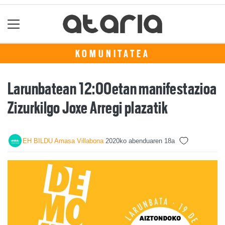
KOMUNITATEA
Larunbatean 12:00etan manifestazioa
Zizurkilgo Joxe Arregi plazatik
EH BILDU Amasa Villabona
2020ko abenduaren 18a