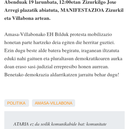
Abenduak 19 larunbata, 12:00etan
Zizurkilgo Joxe
Arregi plazatik abiatuta,
MANIFESTAZIOA Zizurkil
eta Villabona artean.
Amasa-Villabonako EH Bilduk protesta mobilizazio
honetan parte hartzeko deia egiten die herritar guztiei.
Ezin dugu beste alde batera begiratu, iraganean iltzatuta
eduki nahi gaituen eta pluraltasun demokratikoaren aurka
doan eraso sasi-judizial errepresibo honen aurrean.
Benetako demokrazia aldarrikatzen jarraitu behar dugu!
POLITIKA
AMASA-VILLABONA
ATARIA ez da soilik komunikabide bat: komunitate