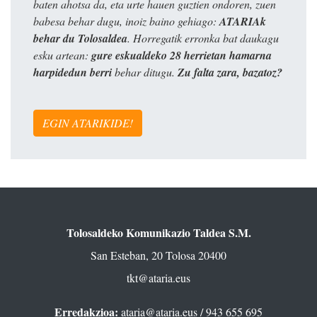
baten ahotsa da, eta urte hauen guztien ondoren, zuen
babesa behar dugu, inoiz baino gehiago:
ATARIAk
behar du Tolosaldea
. Horregatik erronka bat daukagu
esku artean:
gure eskualdeko 28 herrietan hamarna
harpidedun berri
behar ditugu.
Zu falta zara, bazatoz?
EGIN ATARIKIDE!
Tolosaldeko Komunikazio Taldea S.M.
San Esteban, 20 Tolosa 20400
tkt@ataria.eus
Erredakzioa:
ataria@ataria.eus
/ 943 655 695