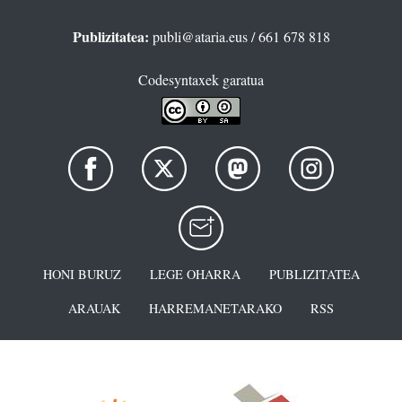
Publizitatea:
publi@ataria.eus
/ 661 678 818
Codesyntaxek garatua
HONI BURUZ
LEGE OHARRA
PUBLIZITATEA
ARAUAK
HARREMANETARAKO
RSS