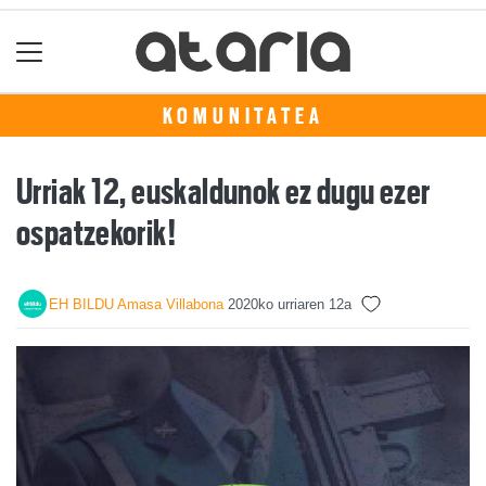
KOMUNITATEA
Urriak 12, euskaldunok ez dugu ezer
ospatzekorik!
EH BILDU Amasa Villabona
2020ko urriaren 12a