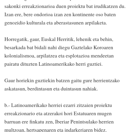
sakonki erreakzionarioa duen proiektu bat irudikatzen du.
Izan ere, bere ondorioa izan zen kontinente oso baten
genozidio kulturala eta aberastasunen arpilaketa.
Horregatik, gaur, Euskal Herritik, lehenik eta behin,
besarkada bat bidali nahi diegu Gaztelako Koroaren
kolonialismoa, arpilatzea eta esplotazioa mendeetan
pairatu dituzten Latinoamerikako herri guztiei.
Gaur horiekin guztiekin batzen gaitu gure herrientzako
askatasun, berdintasun eta duintasun nahiak.
b.- Latinoamerikako herriei ezarri zitzaien proiektu
erreakzionario eta atzerakoi hori Estatuaren mugen
barruan ere finkatu zen, Iberiar Penintsulako herrien
multzoan, hertsapenaren eta indarkeriaren bidez.