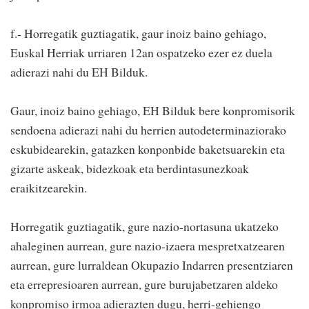
f.- Horregatik guztiagatik, gaur inoiz baino gehiago,
Euskal Herriak urriaren 12an ospatzeko ezer ez duela
adierazi nahi du EH Bilduk.
Gaur, inoiz baino gehiago, EH Bilduk bere konpromisorik
sendoena adierazi nahi du herrien autodeterminaziorako
eskubidearekin, gatazken konponbide baketsuarekin eta
gizarte askeak, bidezkoak eta berdintasunezkoak
eraikitzearekin.
Horregatik guztiagatik, gure nazio-nortasuna ukatzeko
ahaleginen aurrean, gure nazio-izaera mespretxatzearen
aurrean, gure lurraldean Okupazio Indarren presentziaren
eta errepresioaren aurrean, gure burujabetzaren aldeko
konpromiso irmoa adierazten dugu, herri-gehiengo