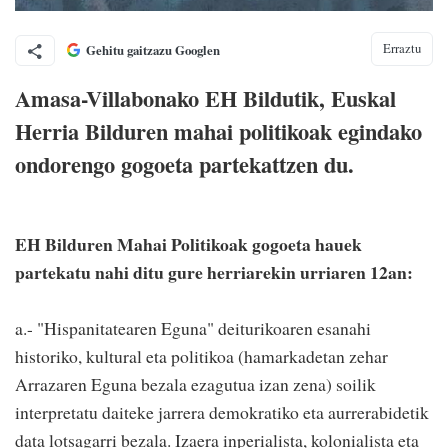
Erraztu
Gehitu gaitzazu Googlen
Amasa-Villabonako EH Bildutik, Euskal
Herria Bilduren mahai politikoak egindako
ondorengo gogoeta partekattzen du.
EH Bilduren Mahai Politikoak gogoeta hauek
partekatu nahi ditu gure herriarekin urriaren 12an:
a.- "Hispanitatearen Eguna" deiturikoaren esanahi
historiko, kultural eta politikoa (hamarkadetan zehar
Arrazaren Eguna bezala ezagutua izan zena) soilik
interpretatu daiteke jarrera demokratiko eta aurrerabidetik
data lotsagarri bezala. Izaera inperialista, kolonialista eta