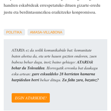
handien eskubideak errespetatuko dituen gizarte-eredu
justu eta berdintasunezkoa eraikitzeko konpromisoa.
POLITIKA
AMASA-VILLABONA
ATARIA ez da soilik komunikabide bat: komunitate
baten ahotsa da, eta urte hauen guztien ondoren, zuen
babesa behar dugu, inoiz baino gehiago:
ATARIAk
behar du Tolosaldea
. Horregatik erronka bat daukagu
esku artean:
gure eskualdeko 28 herrietan hamarna
harpidedun berri
behar ditugu.
Zu falta zara, bazatoz?
EGIN ATARIKIDE!