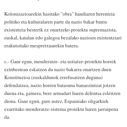
Kolonizazioarekin hasitako "obra" handiaren herentzia
politiko eta kulturalaren parte da nazio bakar baten
existentzia besterik ez onartzeko proiektu supremazista,
euskal, katalan edo galegoa bezalako nazioen existentziari
erakutsitako mespretxuarekin batera.
c.- Gaur egun, menderatze- eta ustiatze-proiektu horrek
ezinbestean eskatzen du nazio bakarra onartzen duen
Konstituzioa (euskaldunok errefusatzen duguna)
defendatzea, nazio horren batasuna banaezintzat jotzen
duena eta, gainera, bere armadari haren defentsa esleitzen
diona. Gaur egun, gure ustez, Espainiako oligarkiek
ezarritako menderatze-sistema proiektu haren jarraipena
da.