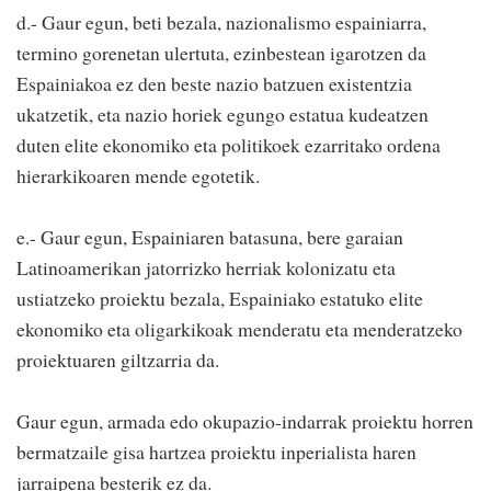
d.- Gaur egun, beti bezala, nazionalismo espainiarra,
termino gorenetan ulertuta, ezinbestean igarotzen da
Espainiakoa ez den beste nazio batzuen existentzia
ukatzetik, eta nazio horiek egungo estatua kudeatzen
duten elite ekonomiko eta politikoek ezarritako ordena
hierarkikoaren mende egotetik.
e.- Gaur egun, Espainiaren batasuna, bere garaian
Latinoamerikan jatorrizko herriak kolonizatu eta
ustiatzeko proiektu bezala, Espainiako estatuko elite
ekonomiko eta oligarkikoak menderatu eta menderatzeko
proiektuaren giltzarria da.
Gaur egun, armada edo okupazio-indarrak proiektu horren
bermatzaile gisa hartzea proiektu inperialista haren
jarraipena besterik ez da.