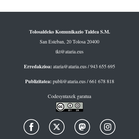
Tolosaldeko Komunikazio Taldea S.M.
San Esteban, 20 Tolosa 20400
tkt@ataria.eus
Erredakzioa:
ataria@ataria.eus
/ 943 655 695
Publizitatea:
publi@ataria.eus
/ 661 678 818
Codesyntaxek garatua