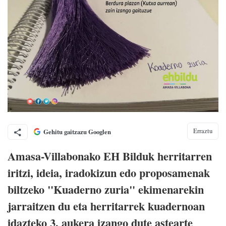
Erraztu
Gehitu gaitzazu Googlen
Amasa-Villabonako EH Bilduk herritarren
iritzi, ideia, iradokizun edo proposamenak
biltzeko "Kuaderno zuria" ekimenarekin
jarraitzen du eta herritarrek kuadernoan
idazteko 3. aukera izango dute astearte