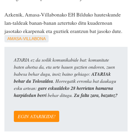
Azkenik, Amasa-Villabonako EH Bilduko hauteskunde
lan-taldeak banan-banan aztertuko ditu kuadernoan
jasotako ekarpenak eta guztiek erantzun bat jasoko dute.
AMASA-VILLABONA
ATARIA ez da soilik komunikabide bat: komunitate
baten ahotsa da, eta urte hauen guztien ondoren, zuen
babesa behar dugu, inoiz baino gehiago:
ATARIAk
behar du Tolosaldea
. Horregatik erronka bat daukagu
esku artean:
gure eskualdeko 28 herrietan hamarna
harpidedun berri
behar ditugu.
Zu falta zara, bazatoz?
EGIN ATARIKIDE!