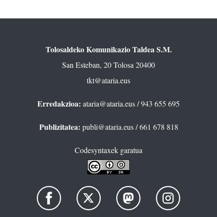
Tolosaldeko Komunikazio Taldea S.M.
San Esteban, 20 Tolosa 20400
tkt@ataria.eus
Erredakzioa:
ataria@ataria.eus
/ 943 655 695
Publizitatea:
publi@ataria.eus
/ 661 678 818
Codesyntaxek garatua