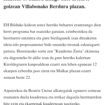
goizean Villabonako Berdura plazan.
EH Bilduko kideon ustez herriko beharrei erantzungo dien
herri-programa bat osatzeko garaian, ezinbestekoa da
herritarrei entzutea eta gure bizilagunek izan ditzaketen
ideia edo proposamenei bide emateko tresnak eskuragarri
jartzea. Horretarako sortu zen "Kuaderno Zuria" ekimena
eta dagoeneko bi aldiz izan da gure herriko kaleetan:
Kiroldegiaren kanpoaldean ezarri zen lehen egunean 12
ekarpen ezberdin jaso ziren eta Malkar plazan ezarri
zenean beste 22.
Aipatzekoa da Beatriz Unzue alkategaiak egunero soinean
eramaten duela kuadernoa eta irrikaz dagoela herritarrekin
hitz egin eta ekarpenak kuadernoan jasotzeko.