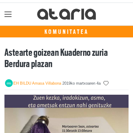
KOMUNITATEA
Astearte goizean Kuaderno zuria
Berdura plazan
EH BILDU Amasa Villabona
2019ko martxoaren 4a