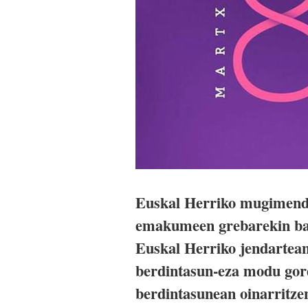
Euskal Herriko mugimendu
emakumeen grebarekin bat
Euskal Herriko jendartean
berdintasun-eza modu gor
berdintasunean oinarritzen