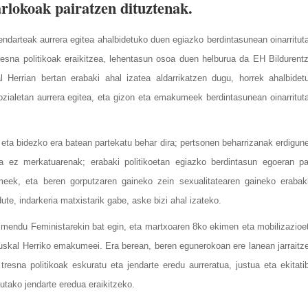
arlokoak pairatzen dituztenak.
jendarteak aurrera egitea ahalbidetuko duen egiazko berdintasunean oinarritut
resna politikoak eraikitzea,
lehentasun osoa duen helburua da
EH Bildurentz
l Herrian
bertan erabaki ahal izatea aldarrikatzen dugu, horrek ahalbidet
zialetan aurrera egitea, eta gizon eta emakumeek berdintasunean oinarritut
eta bidezko era batean partekatu behar dira; pertsonen beharrizanak erdigun
a ez merkatuarenak; erabaki politikoetan egiazko berdintasun egoeran pa
eek, eta beren gorputzaren gaineko zein sexualitatearen gaineko erabak
te, indarkeria matxistarik gabe, aske bizi ahal izateko.
gimendu Feministarekin bat egin, eta martxoaren 8ko ekimen eta mobilizazioe
Euskal Herriko emakumeei. Era berean, beren egunerokoan ere lanean jarraitz
 tresna politikoak eskuratu eta jendarte eredu aurreratua, justua eta ekitati
tutako jendarte eredua eraikitzeko.