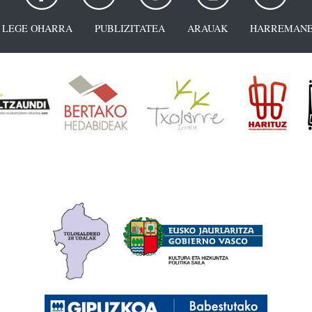
LEGE OHARRA
PUBLIZITATEA
ARAUAK
HARREMANE