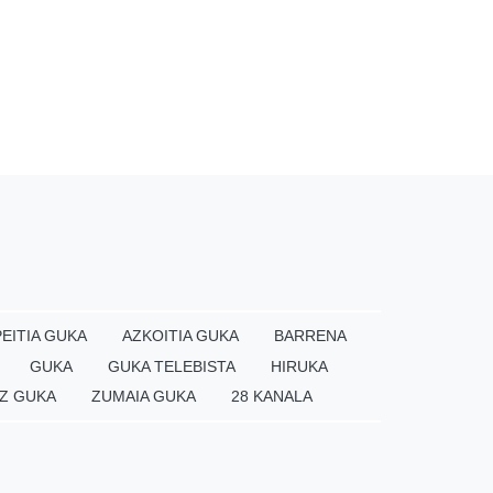
EITIA GUKA
AZKOITIA GUKA
BARRENA
GUKA
GUKA TELEBISTA
HIRUKA
Z GUKA
ZUMAIA GUKA
28 KANALA