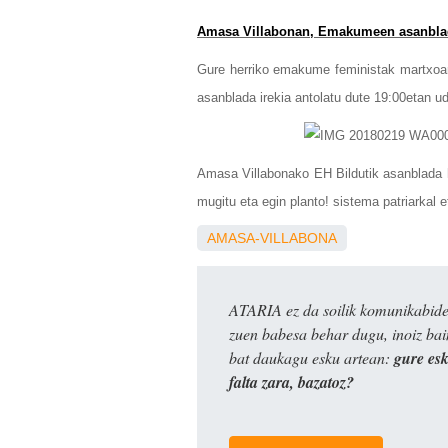
Amasa Villabonan, Emakumeen asanblad
Gure herriko emakume feministak martxoare
asanblada irekia antolatu dute 19:00etan ud
Amasa Villabonako EH Bildutik asanblada h
mugitu eta egin planto! sistema patriarkal
AMASA-VILLABONA
ATARIA ez da soilik komunikabide 
zuen babesa behar dugu, inoiz ba
bat daukagu esku artean:
gure es
falta zara, bazatoz?