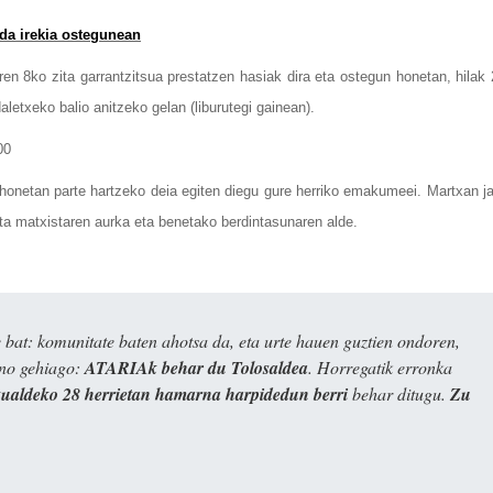
a irekia ostegunean
n 8ko zita garrantzitsua prestatzen hasiak dira eta ostegun honetan, hilak 
aletxeko balio anitzeko gelan (liburutegi gainean).
onetan parte hartzeko deia egiten diegu gure herriko emakumeei. Martxan jar
 eta matxistaren aurka eta benetako
berdintasunaren alde.
bat: komunitate baten ahotsa da, eta urte hauen guztien ondoren,
ino gehiago:
ATARIAk behar du Tolosaldea
. Horregatik erronka
kualdeko 28 herrietan hamarna harpidedun berri
behar ditugu.
Zu