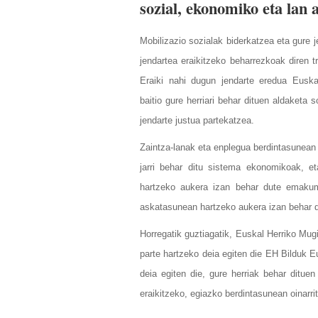
sozial, ekonomiko eta lan 
Mobilizazio sozialak biderkatzea eta gure 
jendartea eraikitzeko beharrezkoak diren t
Eraiki nahi dugun jendarte eredua
Euska
baitio
gure herriari
behar dituen aldaketa so
jendarte justua partekatzea.
Zaintza-lanak eta enplegua berdintasunean 
jarri behar ditu sistema ekonomikoak, et
hartzeko aukera izan behar dute emakum
askatasunean hartzeko aukera izan behar du
Horregatik guztiagatik, Euskal Herriko Mu
parte hartzeko deia egiten die EH Bilduk 
deia egiten die, gure herriak behar dituen
eraikitzeko, egiazko berdintasunean oinarri