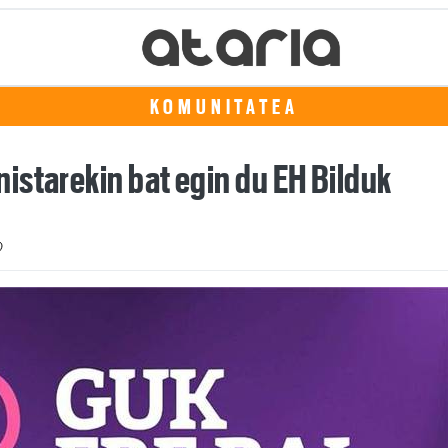
KOMUNITATEA
istarekin bat egin du EH Bilduk