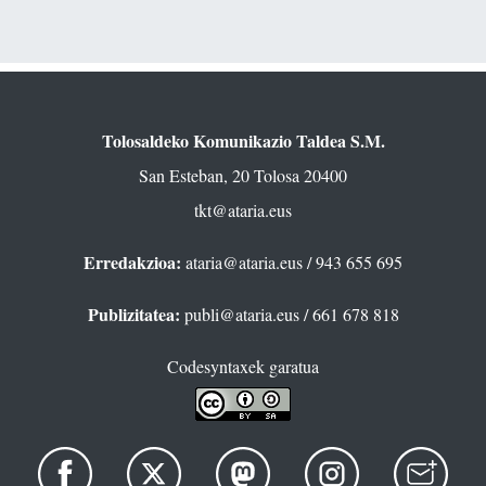
Tolosaldeko Komunikazio Taldea S.M.
San Esteban, 20 Tolosa 20400
tkt@ataria.eus
Erredakzioa:
ataria@ataria.eus
/ 943 655 695
Publizitatea:
publi@ataria.eus
/ 661 678 818
Codesyntaxek garatua