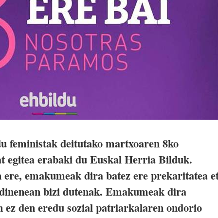
 feministak deitutako martxoaren 8ko
 egitea erabaki du Euskal Herria Bilduk.
 ere, emakumeak dira batez ere prekaritatea e
dinenean bizi dutenak. Emakumeak dira
 ez den eredu sozial patriarkalaren ondorio