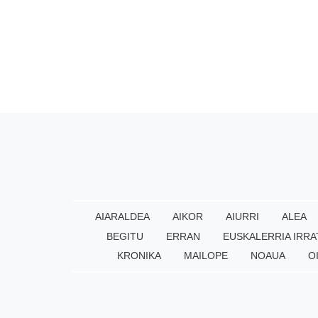
AIARALDEA
AIKOR
AIURRI
ALEA
BEGITU
ERRAN
EUSKALERRIA IRRA
KRONIKA
MAILOPE
NOAUA
O