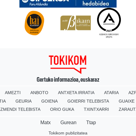
Gertuko informazioa, euskaraz
AMEZTI
ANBOTO
ANTXETA IRRATIA
ATARIA
AZP
TIA
GEURIA
GOIENA
GOIERRI TELEBISTA
GUAIXE
IZMENDI TELEBISTA
ORIO GUKA
TXINTXARRI
ZARAUT
Matx
Gurean
Ttap
Tokikom publizitatea