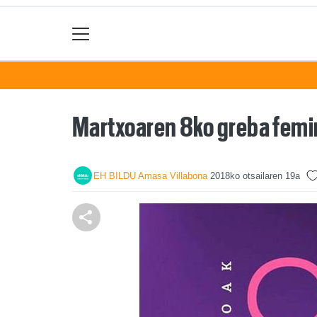
Martxoaren 8ko greba femin
EH BILDU Amasa Villabona
2018ko otsailaren 19a