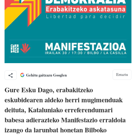
Erraztu
Gehitu gaitzazu Googlen
Gure Esku Dago, erabakitzeko
eskubidearen aldeko herri mugimenduak
deituta, Kataluniako erreferendumari
babesa adierazteko Manifestazio erraldoia
izango da larunbat honetan Bilboko