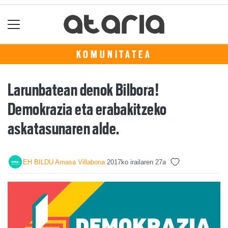
KOMUNITATEA
Larunbatean denok Bilbora!
Demokrazia eta erabakitzeko
askatasunaren alde.
EH BILDU Amasa Villabona
2017ko irailaren 27a