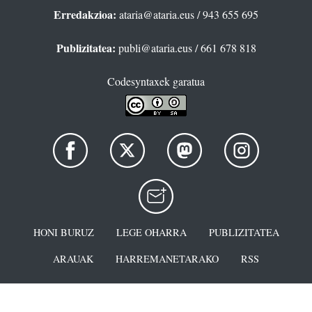
Erredakzioa:
ataria@ataria.eus
/ 943 655 695
Publizitatea:
publi@ataria.eus
/ 661 678 818
Codesyntaxek garatua
HONI BURUZ
LEGE OHARRA
PUBLIZITATEA
ARAUAK
HARREMANETARAKO
RSS