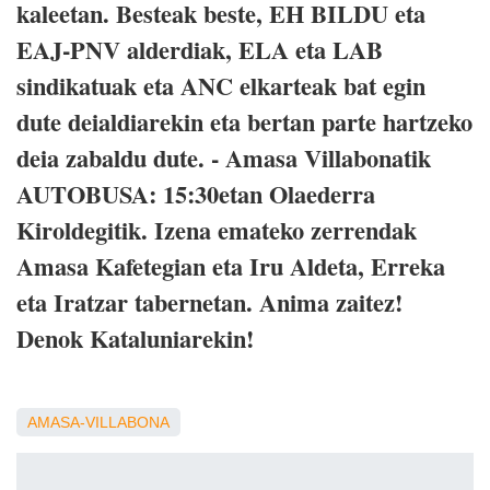
kaleetan. Besteak beste, EH BILDU eta
EAJ-PNV alderdiak, ELA eta LAB
sindikatuak eta ANC elkarteak bat egin
dute deialdiarekin eta bertan parte hartzeko
deia zabaldu dute. - Amasa Villabonatik
AUTOBUSA: 15:30etan Olaederra
Kiroldegitik. Izena emateko zerrendak
Amasa Kafetegian eta Iru Aldeta, Erreka
eta Iratzar tabernetan. Anima zaitez!
Denok Kataluniarekin!
AMASA-VILLABONA