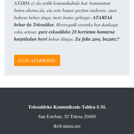
ATARIA ez da soilik komunikabide bat: komunitate
baten ahotsa da, eta urte hauen guztien ondoren, zuen
babesa behar dugu, inoiz baino gehiago:
ATARIAk
behar du Tolosaldea
. Horregatik erronka bat daukagu
esku artean:
gure eskualdeko 28 herrietan hamarna
harpidedun berri
behar ditugu.
Zu falta zara, bazatoz?
EGIN ATARIKIDE!
Tolosaldeko Komunikazio Taldea S.M.
San Esteban, 20 Tolosa 20400
tkt@ataria.eus