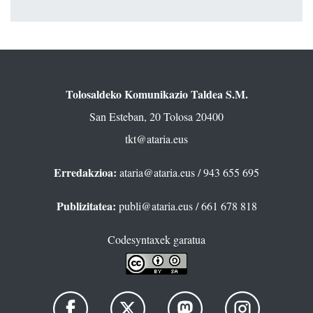
Tolosaldeko Komunikazio Taldea S.M.
San Esteban, 20 Tolosa 20400
tkt@ataria.eus
Erredakzioa:
ataria@ataria.eus
/ 943 655 695
Publizitatea:
publi@ataria.eus
/ 661 678 818
Codesyntaxek garatua