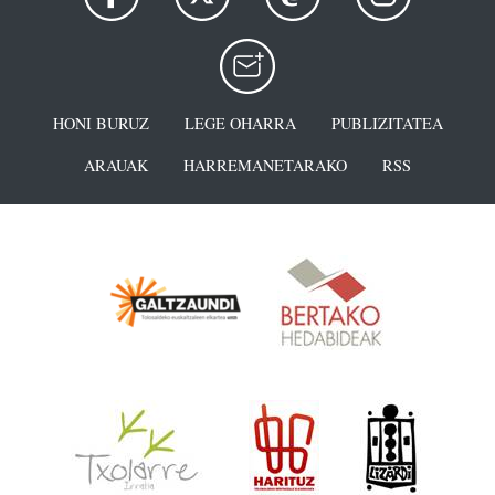
HONI BURUZ
LEGE OHARRA
PUBLIZITATEA
ARAUAK
HARREMANETARAKO
RSS