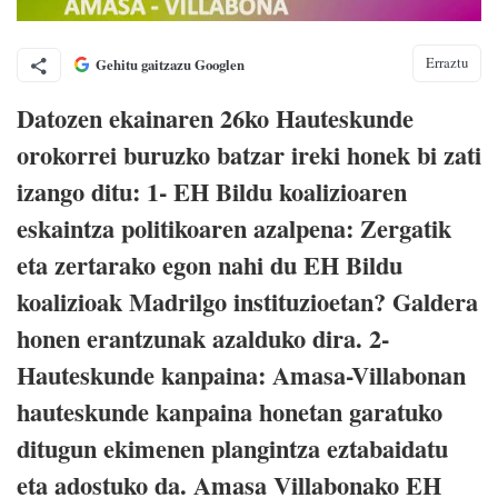
Erraztu
Gehitu gaitzazu Googlen
Datozen ekainaren 26ko Hauteskunde
orokorrei buruzko batzar ireki honek bi zati
izango ditu: 1- EH Bildu koalizioaren
eskaintza politikoaren azalpena: Zergatik
eta zertarako egon nahi du EH Bildu
koalizioak Madrilgo instituzioetan? Galdera
honen erantzunak azalduko dira. 2-
Hauteskunde kanpaina: Amasa-Villabonan
hauteskunde kanpaina honetan garatuko
ditugun ekimenen plangintza eztabaidatu
eta adostuko da. Amasa Villabonako EH