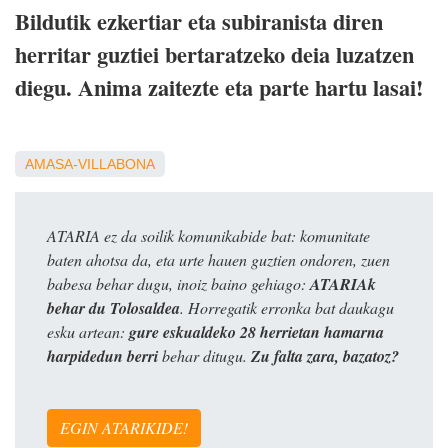
Bildutik ezkertiar eta subiranista diren
herritar guztiei bertaratzeko deia luzatzen
diegu. Anima zaitezte eta parte hartu lasai!
AMASA-VILLABONA
ATARIA ez da soilik komunikabide bat: komunitate
baten ahotsa da, eta urte hauen guztien ondoren, zuen
babesa behar dugu, inoiz baino gehiago:
ATARIAk
behar du Tolosaldea
. Horregatik erronka bat daukagu
esku artean:
gure eskualdeko 28 herrietan hamarna
harpidedun berri
behar ditugu.
Zu falta zara, bazatoz?
EGIN ATARIKIDE!