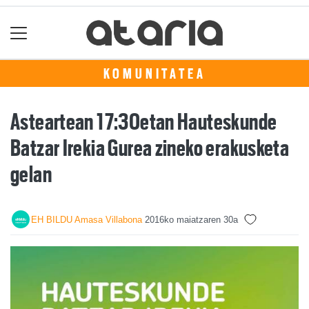
KOMUNITATEA
Asteartean 17:30etan Hauteskunde
Batzar Irekia Gurea zineko erakusketa
gelan
EH BILDU Amasa Villabona
2016ko maiatzaren 30a