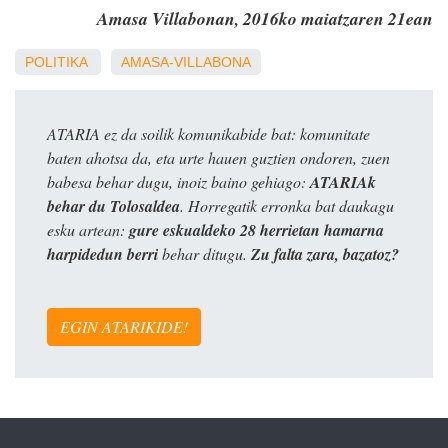
Amasa Villabonan, 2016ko maiatzaren 21ean
POLITIKA
AMASA-VILLABONA
ATARIA ez da soilik komunikabide bat: komunitate
baten ahotsa da, eta urte hauen guztien ondoren, zuen
babesa behar dugu, inoiz baino gehiago:
ATARIAk
behar du Tolosaldea
. Horregatik erronka bat daukagu
esku artean:
gure eskualdeko 28 herrietan hamarna
harpidedun berri
behar ditugu.
Zu falta zara, bazatoz?
EGIN ATARIKIDE!