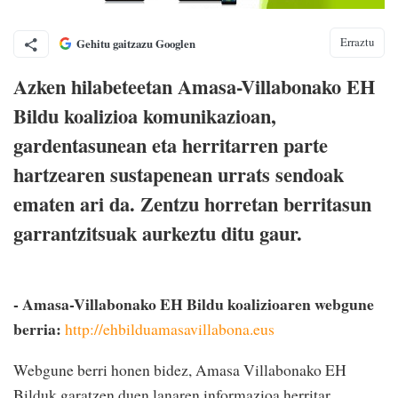
Erraztu
Gehitu gaitzazu Googlen
Azken hilabeteetan Amasa-Villabonako EH
Bildu koalizioa komunikazioan,
gardentasunean eta herritarren parte
hartzearen sustapenean urrats sendoak
ematen ari da. Zentzu horretan berritasun
garrantzitsuak aurkeztu ditu gaur.
- Amasa-Villabonako EH Bildu koalizioaren webgune
berria:
http://ehbilduamasavillabona.eus
Webgune berri honen bidez, Amasa Villabonako EH
Bilduk garatzen duen lanaren informazioa herritar