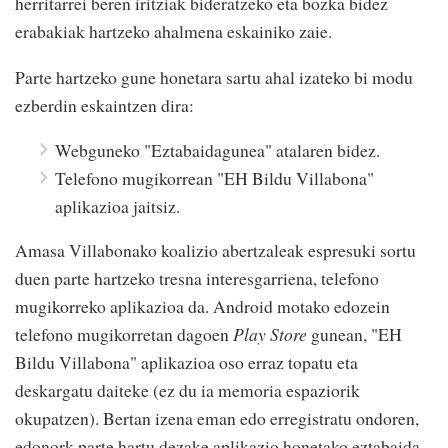
herritarrei beren iritziak bideratzeko eta bozka bidez
erabakiak hartzeko ahalmena eskainiko zaie.
Parte hartzeko gune honetara sartu ahal izateko bi modu
ezberdin eskaintzen dira:
Webguneko "Eztabaidagunea" atalaren bidez.
Telefono mugikorrean "EH Bildu Villabona"
aplikazioa jaitsiz.
Amasa Villabonako koalizio abertzaleak espresuki sortu
duen parte hartzeko tresna interesgarriena, telefono
mugikorreko aplikazioa da. Android motako edozein
telefono mugikorretan dagoen
Play Store
gunean, "EH
Bildu Villabona" aplikazioa oso erraz topatu eta
deskargatu daiteke (ez du ia memoria espaziorik
okupatzen). Bertan izena eman edo erregistratu ondoren,
edonork parte hartu dezake aplikazio honetako eztabaida-