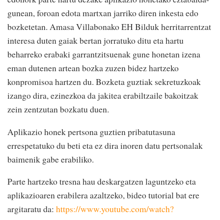
gunean, foroan edota martxan jarriko diren inkesta edo
bozketetan. Amasa Villabonako EH Bilduk herritarrentzat
interesa duten gaiak bertan jorratuko ditu eta hartu
beharreko erabaki garrantzitsuenak gune honetan izena
eman dutenen artean bozka zuzen bidez hartzeko
konpromisoa hartzen du. Bozketa guztiak sekretuzkoak
izango dira, ezinezkoa da jakitea erabiltzaile bakoitzak
zein zentzutan bozkatu duen.
Aplikazio honek pertsona guztien pribatutasuna
errespetatuko du beti eta ez dira inoren datu pertsonalak
baimenik gabe erabiliko.
Parte hartzeko tresna hau deskargatzen laguntzeko eta
aplikazioaren erabilera azaltzeko, bideo tutorial bat ere
argitaratu da:
https://www.youtube.com/watch?