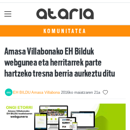
KOMUNITATEA
Amasa Villabonako EH Bilduk
webgunea eta herritarrek parte
hartzeko tresna berria aurkeztu ditu
EH BILDU Amasa Villabona
2016ko maiatzaren 21a