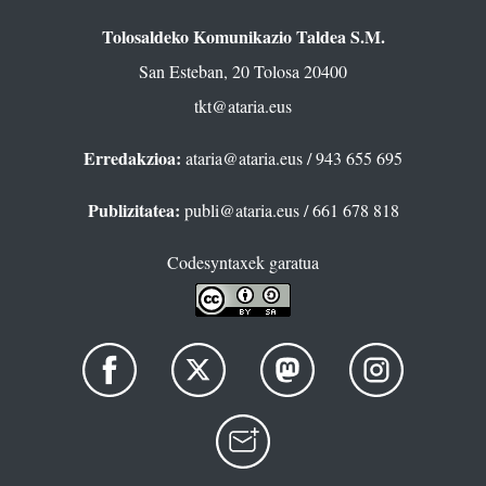
Tolosaldeko Komunikazio Taldea S.M.
San Esteban, 20 Tolosa 20400
tkt@ataria.eus
Erredakzioa:
ataria@ataria.eus
/ 943 655 695
Publizitatea:
publi@ataria.eus
/ 661 678 818
Codesyntaxek garatua