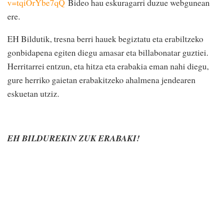
v=tqiOrYbe7qQ
Bideo hau eskuragarri duzue webgunean
ere.
EH Bildutik, tresna berri hauek begiztatu eta erabiltzeko
gonbidapena egiten diegu amasar eta billabonatar guztiei.
Herritarrei entzun, eta hitza eta erabakia eman nahi diegu,
gure herriko gaietan erabakitzeko ahalmena jendearen
eskuetan utziz.
E
H BILDUREKIN ZUK ERABAKI!