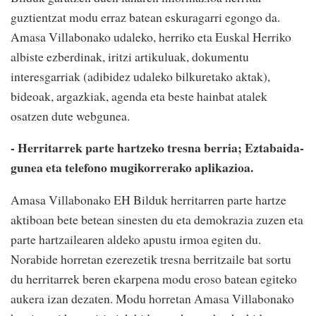
guztientzat modu erraz batean eskuragarri egongo da.
Amasa Villabonako udaleko, herriko eta Euskal Herriko
albiste ezberdinak, iritzi artikuluak, dokumentu
interesgarriak (adibidez udaleko bilkuretako aktak),
bideoak, argazkiak, agenda eta beste hainbat atalek
osatzen dute webgunea.
- Herritarrek parte hartzeko tresna berria; Eztabaida-
gunea eta telefono mugikorrerako aplikazioa.
Amasa Villabonako EH Bilduk herritarren parte hartze
aktiboan bete betean sinesten du eta demokrazia zuzen eta
parte hartzailearen aldeko apustu irmoa egiten du.
Norabide horretan ezerezetik tresna berritzaile bat sortu
du herritarrek beren ekarpena modu eroso batean egiteko
aukera izan dezaten. Modu horretan Amasa Villabonako