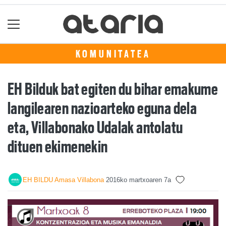
KOMUNITATEA
EH Bilduk bat egiten du bihar emakume
langilearen nazioarteko eguna dela
eta, Villabonako Udalak antolatu
dituen ekimenekin
EH BILDU Amasa Villabona
2016ko martxoaren 7a