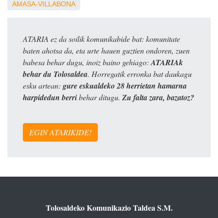
AMASA-VILLABONA
ATARIA ez da soilik komunikabide bat: komunitate
baten ahotsa da, eta urte hauen guztien ondoren, zuen
babesa behar dugu, inoiz baino gehiago:
ATARIAk
behar du Tolosaldea
. Horregatik erronka bat daukagu
esku artean:
gure eskualdeko 28 herrietan hamarna
harpidedun berri
behar ditugu.
Zu falta zara, bazatoz?
EGIN ATARIKIDE!
Tolosaldeko Komunikazio Taldea S.M.