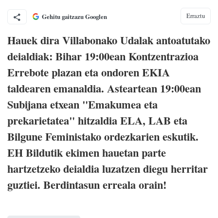
Erraztu
Gehitu gaitzazu Googlen
Hauek dira Villabonako Udalak antoatutako
deialdiak: Bihar 19:00ean Kontzentrazioa
Errebote plazan eta ondoren EKIA
taldearen emanaldia. Asteartean 19:00ean
Subijana etxean "Emakumea eta
prekarietatea" hitzaldia ELA, LAB eta
Bilgune Feministako ordezkarien eskutik.
EH Bildutik ekimen hauetan parte
hartzetzeko deialdia luzatzen diegu herritar
guztiei. Berdintasun erreala orain!