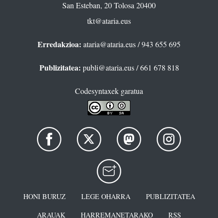
San Esteban, 20 Tolosa 20400
tkt@ataria.eus
Erredakzioa:
ataria@ataria.eus
/ 943 655 695
Publizitatea:
publi@ataria.eus
/ 661 678 818
Codesyntaxek garatua
HONI BURUZ
LEGE OHARRA
PUBLIZITATEA
ARAUAK
HARREMANETARAKO
RSS