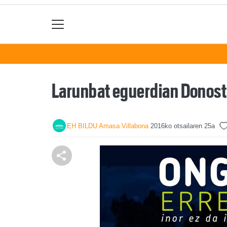
Larunbat eguerdian Donost
EH BILDU Amasa Villabona
2016ko otsailaren 25a