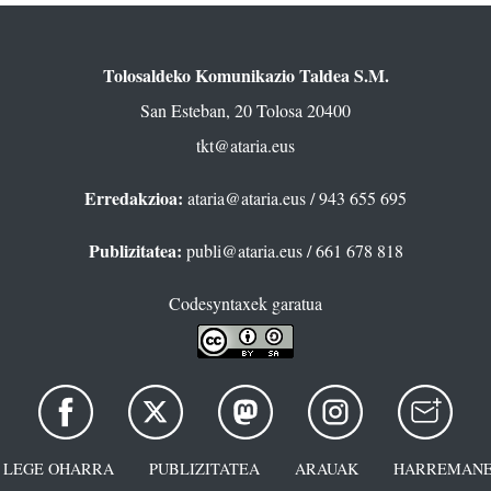
Tolosaldeko Komunikazio Taldea S.M.
San Esteban, 20 Tolosa 20400
tkt@ataria.eus
Erredakzioa:
ataria@ataria.eus
/ 943 655 695
Publizitatea:
publi@ataria.eus
/ 661 678 818
Codesyntaxek garatua
LEGE OHARRA
PUBLIZITATEA
ARAUAK
HARREMANE