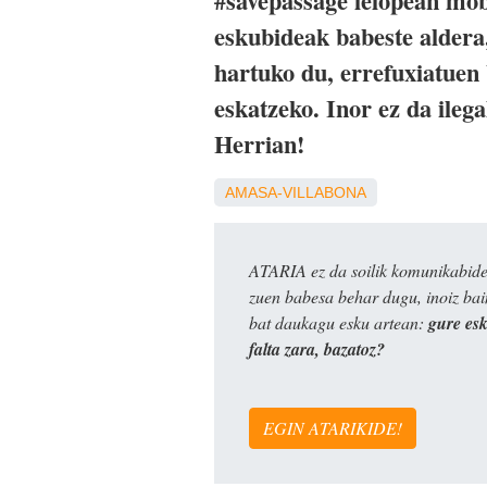
#savepassage lelopean mobi
eskubideak babeste aldera
hartuko du, errefuxiatuen 
eskatzeko. Inor ez da ileg
Herrian!
AMASA-VILLABONA
ATARIA ez da soilik komunikabide 
zuen babesa behar dugu, inoiz ba
bat daukagu esku artean:
gure es
falta zara, bazatoz?
EGIN ATARIKIDE!