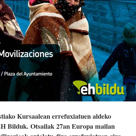
tiako Kursaalean errefuxiatuen aldeko
EH Bilduk. Otsailak 27an Europa mailan