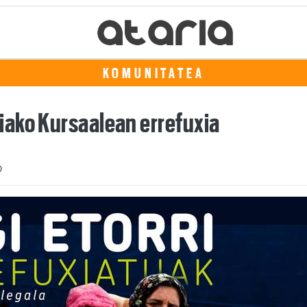
KOMUNITATEA
iako Kursaalean errefuxia