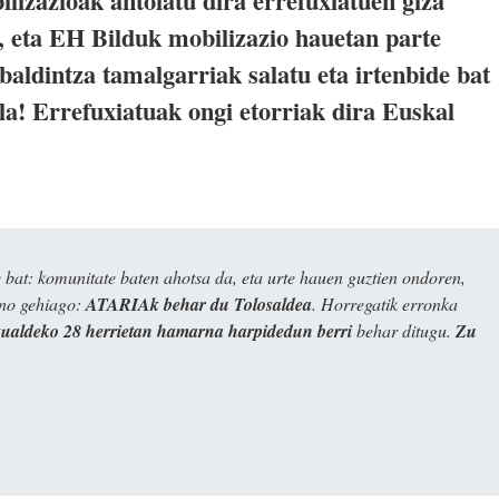
lizazioak antolatu dira errefuxiatuen giza
, eta EH Bilduk mobilizazio hauetan parte
baldintza tamalgarriak salatu eta irtenbide bat
ala! Errefuxiatuak ongi etorriak dira Euskal
bat: komunitate baten ahotsa da, eta urte hauen guztien ondoren,
ino gehiago:
ATARIAk behar du Tolosaldea
. Horregatik erronka
kualdeko 28 herrietan hamarna harpidedun berri
behar ditugu.
Zu