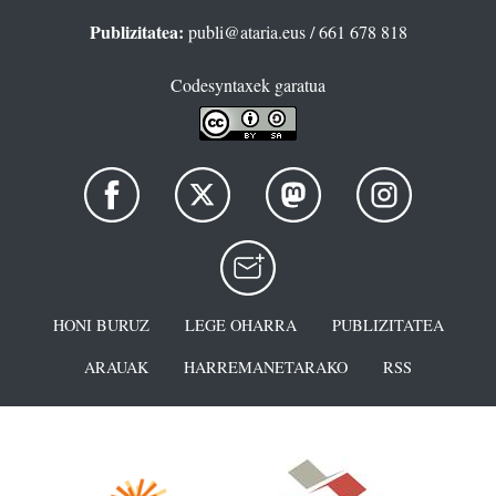
Publizitatea:
publi@ataria.eus
/ 661 678 818
Codesyntaxek garatua
HONI BURUZ
LEGE OHARRA
PUBLIZITATEA
ARAUAK
HARREMANETARAKO
RSS