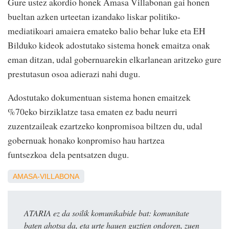
Gure ustez akordio honek Amasa Villabonan gai honen
bueltan azken urteetan izandako liskar politiko-
mediatikoari amaiera emateko balio behar luke eta EH
Bilduko kideok adostutako sistema honek emaitza onak
eman ditzan, udal gobernuarekin elkarlanean aritzeko gure
prestutasun osoa adierazi nahi dugu.
Adostutako dokumentuan sistema honen emaitzek
%70eko birziklatze tasa ematen ez badu neurri
zuzentzaileak ezartzeko konpromisoa biltzen du, udal
gobernuak honako konpromiso hau hartzea
funtsezkoa dela pentsatzen dugu.
AMASA-VILLABONA
ATARIA ez da soilik komunikabide bat: komunitate
baten ahotsa da, eta urte hauen guztien ondoren, zuen