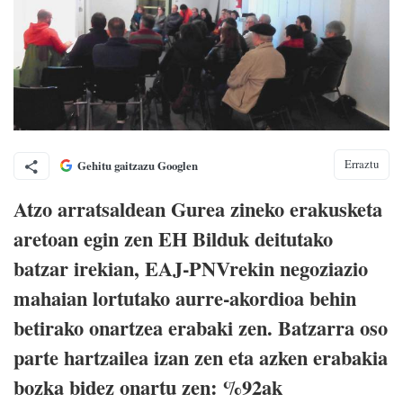
Erraztu
Gehitu gaitzazu Googlen
Atzo arratsaldean Gurea zineko erakusketa
aretoan egin zen EH Bilduk deitutako
batzar irekian, EAJ-PNVrekin negoziazio
mahaian lortutako aurre-akordioa behin
betirako onartzea erabaki zen. Batzarra oso
parte hartzailea izan zen eta azken erabakia
bozka bidez onartu zen: %92ak