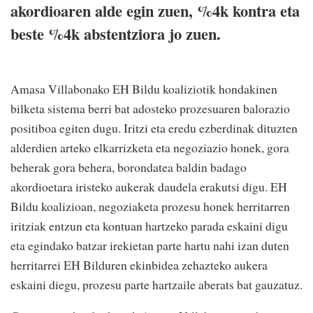
akordioaren alde egin zuen, %4k kontra eta
beste %4k abstentziora jo zuen.
Amasa Villabonako EH Bildu koaliziotik hondakinen
bilketa sistema berri bat adosteko prozesuaren balorazio
positiboa egiten dugu. Iritzi eta eredu ezberdinak dituzten
alderdien arteko elkarrizketa eta negoziazio honek, gora
beherak gora behera, borondatea baldin badago
akordioetara iristeko aukerak daudela erakutsi digu. EH
Bildu koalizioan, negoziaketa prozesu honek herritarren
iritziak entzun eta kontuan hartzeko parada eskaini digu
eta egindako batzar irekietan parte hartu nahi izan duten
herritarrei EH Bilduren ekinbidea zehazteko aukera
eskaini diegu, prozesu parte hartzaile aberats bat gauzatuz.