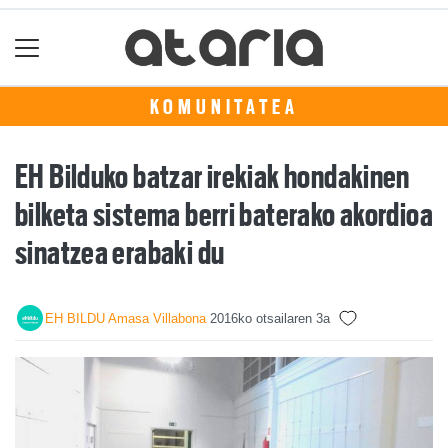
KOMUNITATEA
EH Bilduko batzar irekiak hondakinen
bilketa sistema berri baterako akordioa
sinatzea erabaki du
EH BILDU Amasa Villabona
2016ko otsailaren 3a