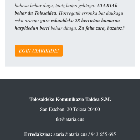
babesa behar dugu, inoiz baino gehiago:
ATARIAk
behar du Tolosaldea
. Horregatik erronka bat daukagu
esku artean:
gure eskualdeko 28 herrietan hamarna
harpidedun berri
behar ditugu.
Zu falta zara, bazatoz?
EGIN ATARIKIDE!
Tolosaldeko Komunikazio Taldea S.M.
San Esteban, 20 Tolosa 20400
tkt@ataria.eus
Erredakzioa:
ataria@ataria.eus
/ 943 655 695