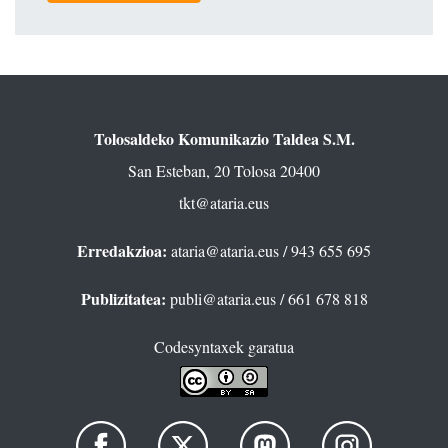
Tolosaldeko Komunikazio Taldea S.M.
San Esteban, 20 Tolosa 20400
tkt@ataria.eus
Erredakzioa:
ataria@ataria.eus
/ 943 655 695
Publizitatea:
publi@ataria.eus
/ 661 678 818
Codesyntaxek garatua