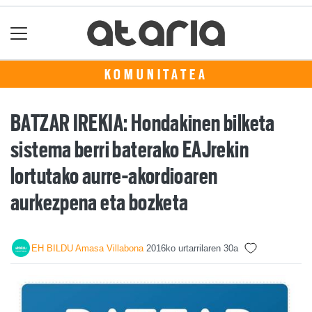
KOMUNITATEA
BATZAR IREKIA: Hondakinen bilketa
sistema berri baterako EAJrekin
lortutako aurre-akordioaren
aurkezpena eta bozketa
EH BILDU Amasa Villabona
2016ko urtarrilaren 30a