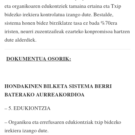
eta organikoaren edukontziek tamaina ertaina eta Txip
bidezko irekiera kontrolatua izango dute. Bestalde,
sistema honen bidez birziklatze tasa ez bada %70era
iristen, neurri zuzentzaileak ezarteko konpromisoa hartzen
dute alderdiek.
DOKUMENTUA OSORIK:
HONDAKINEN BILKETA SISTEMA BERRI
BATERAKO AURREAKORDIOA
– 5. EDUKIONTZIA
– Organikoa eta errefusaren edukiontziak txip bidezko
irekiera izango dute.