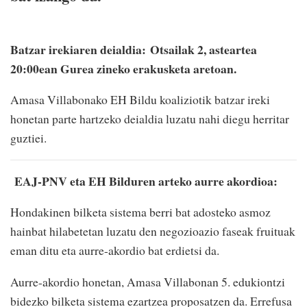
Batzar irekiaren deialdia:
Otsailak 2, asteartea
20:00ean Gurea zineko erakusketa aretoan.
Amasa Villabonako EH Bildu koaliziotik batzar ireki
honetan parte hartzeko deialdia luzatu nahi diegu herritar
guztiei.
EAJ-PNV eta EH Bilduren arteko aurre akordioa:
Hondakinen bilketa sistema berri bat adosteko asmoz
hainbat hilabetetan luzatu den negozioazio faseak fruituak
eman ditu eta aurre-akordio bat erdietsi da.
Aurre-akordio honetan, Amasa Villabonan 5. edukiontzi
bidezko bilketa sistema ezartzea proposatzen da. Errefusa