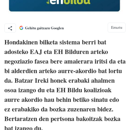
Erraztu
Gehitu gaitzazu Googlen
Hondakinen bilketa sistema berri bat
adosteko EAJ eta EH Bilduren arteko
negoziazio fasea bere amaierara iritsi da eta
bi alderdien arteko aurre-akordio bat lortu
da. Batzar Ireki honek erabaki ahalmen
osoa izango du eta EH Bildu koalizioak
aurre akordio hau behin betiko sinatu edo
ez erabakiko da bozka zuzenaren bidez.
Bertaratzen den pertsona bakoitzak bozka
bat izango du.