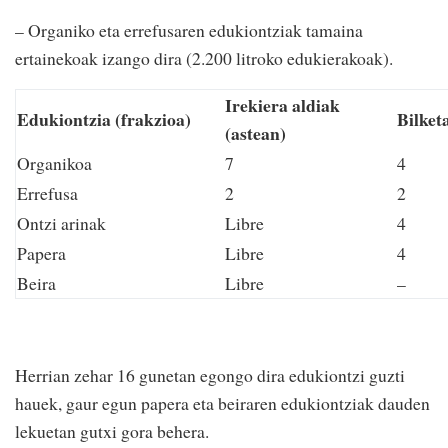
– Organiko eta errefusaren edukiontziak tamaina
ertainekoak izango dira (2.200 litroko edukierakoak).
Irekiera aldiak
Edukiontzia (frakzioa)
Bilke
(astean)
Organikoa
7
4
Errefusa
2
2
Ontzi arinak
Libre
4
Papera
Libre
4
Beira
Libre
–
Herrian zehar 16 gunetan egongo dira edukiontzi guzti
hauek, gaur egun papera eta beiraren edukiontziak dauden
lekuetan gutxi gora behera.