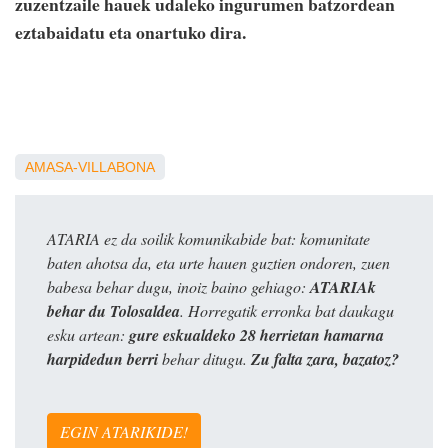
zuzentzaile hauek udaleko ingurumen batzordean
eztabaidatu eta onartuko dira.
AMASA-VILLABONA
ATARIA ez da soilik komunikabide bat: komunitate
baten ahotsa da, eta urte hauen guztien ondoren, zuen
babesa behar dugu, inoiz baino gehiago:
ATARIAk
behar du Tolosaldea
. Horregatik erronka bat daukagu
esku artean:
gure eskualdeko 28 herrietan hamarna
harpidedun berri
behar ditugu.
Zu falta zara, bazatoz?
EGIN ATARIKIDE!