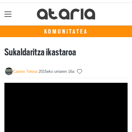
KOMUNITATEA
Sukaldaritza ikastaroa
Casino Tolosa
2015eko urriaren 16a