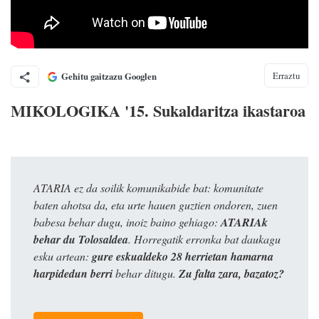
Erraztu
Gehitu gaitzazu Googlen
MIKOLOGIKA '15. Sukaldaritza ikastaroa
ATARIA ez da soilik komunikabide bat: komunitate
baten ahotsa da, eta urte hauen guztien ondoren, zuen
babesa behar dugu, inoiz baino gehiago:
ATARIAk
behar du Tolosaldea
. Horregatik erronka bat daukagu
esku artean:
gure eskualdeko 28 herrietan hamarna
harpidedun berri
behar ditugu.
Zu falta zara, bazatoz?