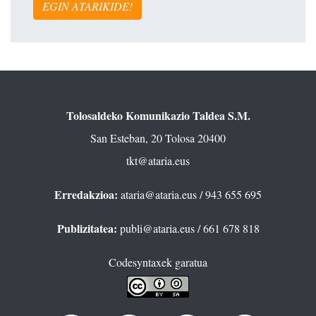
EGIN ATARIKIDE!
Tolosaldeko Komunikazio Taldea S.M.
San Esteban, 20 Tolosa 20400
tkt@ataria.eus
Erredakzioa:
ataria@ataria.eus
/ 943 655 695
Publizitatea:
publi@ataria.eus
/ 661 678 818
Codesyntaxek garatua