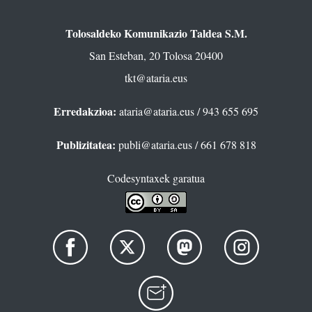
Tolosaldeko Komunikazio Taldea S.M.
San Esteban, 20 Tolosa 20400
tkt@ataria.eus
Erredakzioa:
ataria@ataria.eus
/ 943 655 695
Publizitatea:
publi@ataria.eus
/ 661 678 818
Codesyntaxek garatua