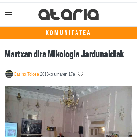
KOMUNITATEA
Martxan dira Mikologia Jardunaldiak
Casino Tolosa
2013ko urriaren 17a