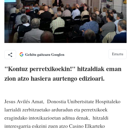
Erraztu
Gehitu gaitzazu Googlen
"Kontuz perretxikoekin!" hitzaldiak eman
zion atzo hasiera aurtengo edizioari.
Jesus Avilés Amat, Donostia Unibertsitate Hospitaleko
larrialdi zerbitzuetako arduradun eta perretxikoek
eragindako intoxikazioetan aditua denak, hitzaldi
interesgarria eskeini zuen atzo Casino Elkarteko