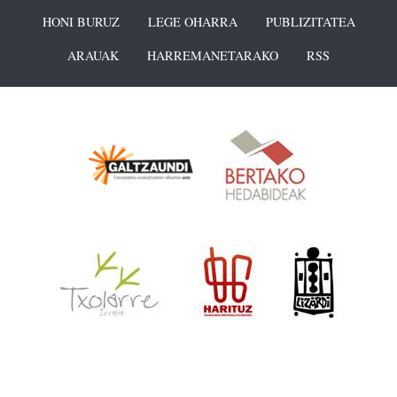
HONI BURUZ
LEGE OHARRA
PUBLIZITATEA
ARAUAK
HARREMANETARAKO
RSS