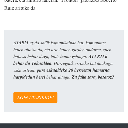
Ruiz arituko da.
ATARIA ez da soilik komunikabide bat: komunitate
baten ahotsa da, eta urte hauen guztien ondoren, zuen
babesa behar dugu, inoiz baino gehiago:
ATARIAk
behar du Tolosaldea
. Horregatik erronka bat daukagu
esku artean:
gure eskualdeko 28 herrietan hamarna
harpidedun berri
behar ditugu.
Zu falta zara, bazatoz?
EGIN ATARIKIDE!