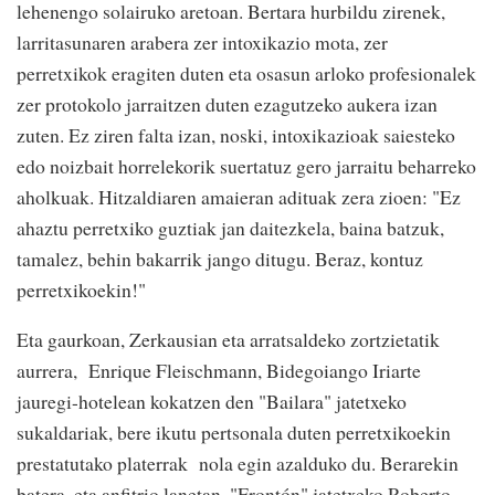
lehenengo solairuko aretoan. Bertara hurbildu zirenek,
larritasunaren arabera zer intoxikazio mota, zer
perretxikok eragiten duten eta osasun arloko profesionalek
zer protokolo jarraitzen duten ezagutzeko aukera izan
zuten. Ez ziren falta izan, noski, intoxikazioak saiesteko
edo noizbait horrelekorik suertatuz gero jarraitu beharreko
aholkuak. Hitzaldiaren amaieran adituak zera zioen: "Ez
ahaztu perretxiko guztiak jan daitezkela, baina batzuk,
tamalez, behin bakarrik jango ditugu. Beraz, kontuz
perretxikoekin!"
Eta gaurkoan, Zerkausian eta arratsaldeko zortzietatik
aurrera, Enrique Fleischmann, Bidegoiango Iriarte
jauregi-hotelean kokatzen den "Bailara" jatetxeko
sukaldariak, bere ikutu pertsonala duten perretxikoekin
prestatutako platerrak nola egin azalduko du. Berarekin
batera, eta anfitrio lanetan, "Frontón" jatetxeko Roberto