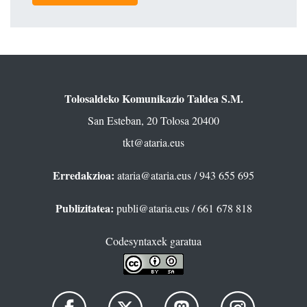
Tolosaldeko Komunikazio Taldea S.M.
San Esteban, 20 Tolosa 20400
tkt@ataria.eus
Erredakzioa:
ataria@ataria.eus
/ 943 655 695
Publizitatea:
publi@ataria.eus
/ 661 678 818
Codesyntaxek garatua