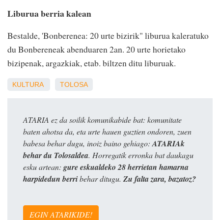
Liburua berria kalean
Bestalde, 'Bonberenea: 20 urte bizirik" liburua kaleratuko
du Bonbereneak abenduaren 2an. 20 urte horietako
bizipenak, argazkiak, etab. biltzen ditu liburuak.
KULTURA
TOLOSA
ATARIA ez da soilik komunikabide bat: komunitate
baten ahotsa da, eta urte hauen guztien ondoren, zuen
babesa behar dugu, inoiz baino gehiago:
ATARIAk
behar du Tolosaldea
. Horregatik erronka bat daukagu
esku artean:
gure eskualdeko 28 herrietan hamarna
harpidedun berri
behar ditugu.
Zu falta zara, bazatoz?
EGIN ATARIKIDE!