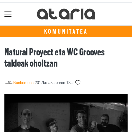
KOMUNITATEA
Natural Proyect eta WC Grooves
taldeak oholtzan
Bonberenea
2017ko azaroaren 13a