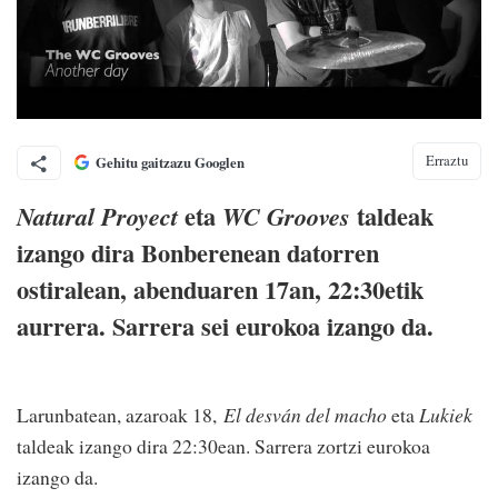
Erraztu
Gehitu gaitzazu Googlen
eta
taldeak
Natural Proyect
WC Grooves
izango dira Bonberenean datorren
ostiralean, abenduaren 17an, 22:30etik
aurrera. Sarrera sei eurokoa izango da.
Larunbatean, azaroak 18,
El desván del macho
eta
Lukiek
taldeak izango dira 22:30ean. Sarrera zortzi eurokoa
izango da.