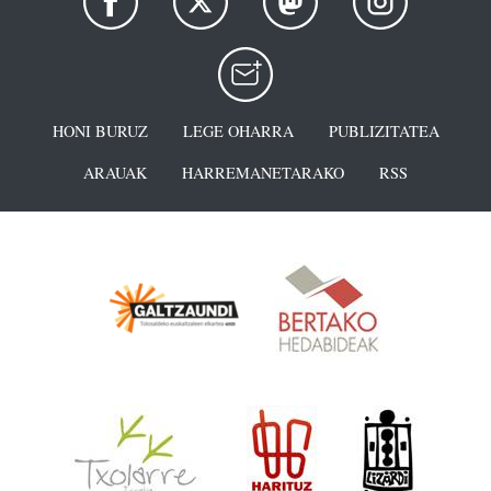
HONI BURUZ
LEGE OHARRA
PUBLIZITATEA
ARAUAK
HARREMANETARAKO
RSS