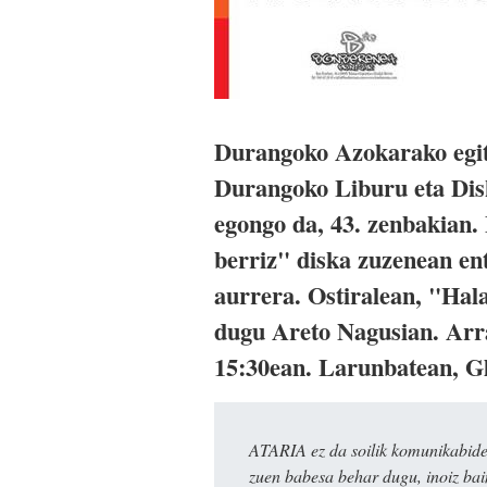
Durangoko Azokarako egita
Durangoko Liburu eta Dis
egongo da, 43. zenbakian.
berriz" diska zuzenean en
aurrera. Ostiralean, "Hala
dugu Areto Nagusian. Arr
15:30ean. Larunbatean, G
ATARIA ez da soilik komunikabide 
zuen babesa behar dugu, inoiz ba