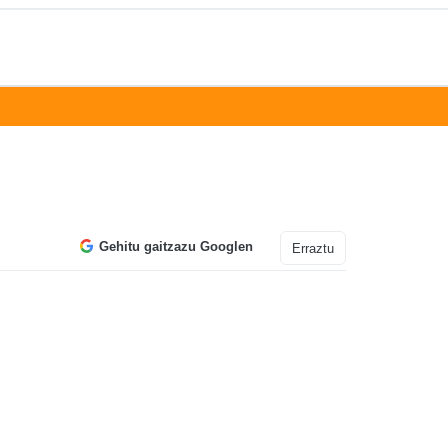
Gehitu gaitzazu Googlen
Erraztu