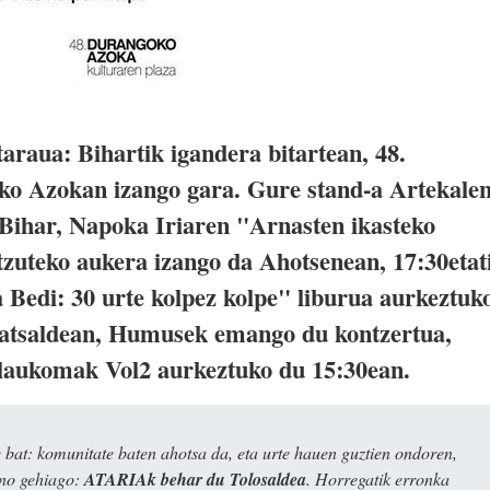
raua: Bihartik igandera bitartean, 48.
ko Azokan izango gara. Gure stand-a Artekale
 Bihar, Napoka Iriaren "Arnasten ikasteko
tzuteko aukera izango da Ahotsenean, 17:30etat
 Bedi: 30 urte kolpez kolpe" liburua aurkeztuk
atsaldean, Humusek emango du kontzertua,
laukomak Vol2 aurkeztuko du 15:30ean.
bat: komunitate baten ahotsa da, eta urte hauen guztien ondoren,
ino gehiago:
ATARIAk behar du Tolosaldea
. Horregatik erronka