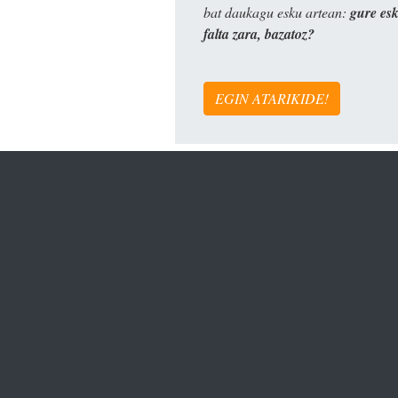
bat daukagu esku artean:
gure es
falta zara, bazatoz?
EGIN ATARIKIDE!