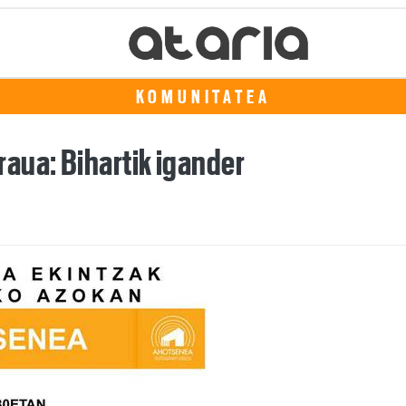
KOMUNITATEA
aua: Bihartik igander