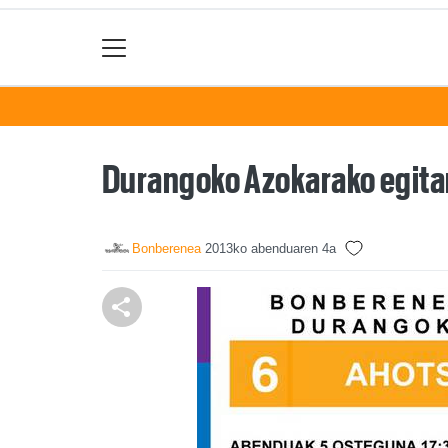
Durangoko Azokarako egitar
Bonberenea
2013ko abenduaren 4a