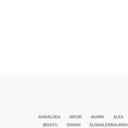
AIARALDEA
AIKOR
AIURRI
ALEA
BEGITU
ERRAN
EUSKALERRIA IRRA