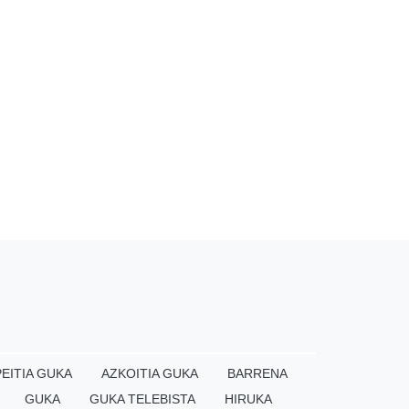
EITIA GUKA
AZKOITIA GUKA
BARRENA
GUKA
GUKA TELEBISTA
HIRUKA