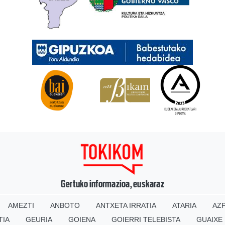
Gertuko informazioa, euskaraz
AMEZTI
ANBOTO
ANTXETA IRRATIA
ATARIA
AZP
TIA
GEURIA
GOIENA
GOIERRI TELEBISTA
GUAIXE