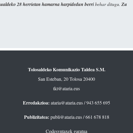
kualdeko 28 herrietan hamarna harpidedun berri
behar ditugu.
Zu
Tolosaldeko Komunikazio Taldea S.M.
San Esteban, 20 Tolosa 20400
tkt@ataria.eus
Erredakzioa:
ataria@ataria.eus
/ 943 655 695
Publizitatea:
publi@ataria.eus
/ 661 678 818
Codesyntaxek garatua