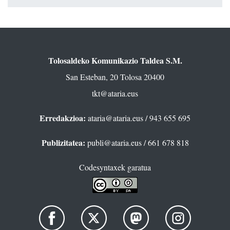
Tolosaldeko Komunikazio Taldea S.M.
San Esteban, 20 Tolosa 20400
tkt@ataria.eus
Erredakzioa:
ataria@ataria.eus
/ 943 655 695
Publizitatea:
publi@ataria.eus
/ 661 678 818
Codesyntaxek garatua