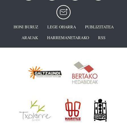
HONI BURUZ
LEGE OHARRA
PUBLIZITATEA
ARAUAK
HARREMANETARAKO
RSS