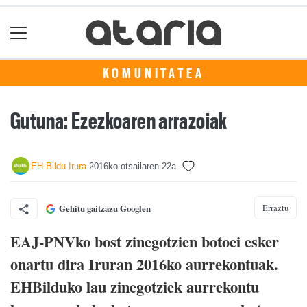
KOMUNITATEA
Gutuna: Ezezkoaren arrazoiak
EH Bildu Irura
2016ko otsailaren 22a
Erraztu
Gehitu gaitzazu Googlen
EAJ-PNVko bost zinegotzien botoei esker
onartu dira Iruran 2016ko aurrekontuak.
EHBilduko lau zinegotziek aurrekontu