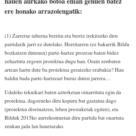
hauen aurkako botoa eman genuen batez
ere honako arrazoiengatik:
(1) Zarretxe taberna berritu eta berriz irekitzeko diru
partidarik jarri ez dutelako. Herritarren (ez bakarrik Bildu
bozkatzen dutenen) parte-hartze prozesu baten bidez
zehaztuta zegoen proiektua dugu hau. Orain zenbaten
artean hartu dute ba proiektua geratzeko erabakia? Hau
baldin bada parte-hartzeari buruz duten jarrera…
Udaleko teknikari baten azterketan oinarrituta egin da
proiektua, dagoeneko diru kopuru bat gastatua dago
(proiektua diseinatzen, lehen prestaketak egiten), eta
Bilduk 2015ko aurrekontuetan diru partida bat onartuta
zeukan jada lan hauetarako.