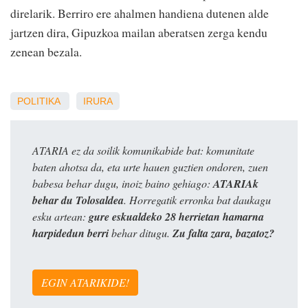
direlarik. Berriro ere ahalmen handiena dutenen alde
jartzen dira, Gipuzkoa mailan aberatsen zerga kendu
zenean bezala.
POLITIKA
IRURA
ATARIA ez da soilik komunikabide bat: komunitate
baten ahotsa da, eta urte hauen guztien ondoren, zuen
babesa behar dugu, inoiz baino gehiago:
ATARIAk
behar du Tolosaldea
. Horregatik erronka bat daukagu
esku artean:
gure eskualdeko 28 herrietan hamarna
harpidedun berri
behar ditugu.
Zu falta zara, bazatoz?
EGIN ATARIKIDE!