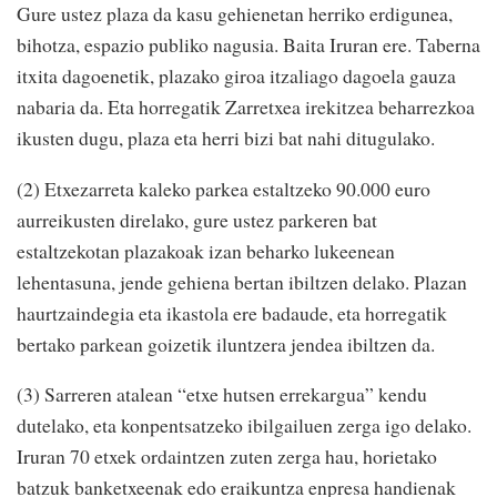
Gure ustez plaza da kasu gehienetan herriko erdigunea,
bihotza, espazio publiko nagusia. Baita Iruran ere. Taberna
itxita dagoenetik, plazako giroa itzaliago dagoela gauza
nabaria da. Eta horregatik Zarretxea irekitzea beharrezkoa
ikusten dugu, plaza eta herri bizi bat nahi ditugulako.
(2) Etxezarreta kaleko parkea estaltzeko 90.000 euro
aurreikusten direlako, gure ustez parkeren bat
estaltzekotan plazakoak izan beharko lukeenean
lehentasuna, jende gehiena bertan ibiltzen delako. Plazan
haurtzaindegia eta ikastola ere badaude, eta horregatik
bertako parkean goizetik iluntzera jendea ibiltzen da.
(3) Sarreren atalean “etxe hutsen errekargua” kendu
dutelako, eta konpentsatzeko ibilgailuen zerga igo delako.
Iruran 70 etxek ordaintzen zuten zerga hau, horietako
batzuk banketxeenak edo eraikuntza enpresa handienak