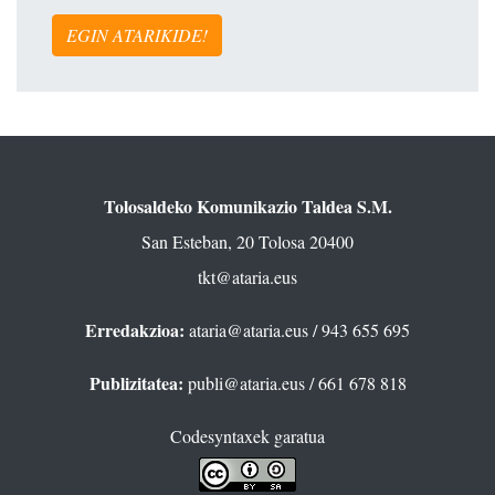
EGIN ATARIKIDE!
Tolosaldeko Komunikazio Taldea S.M.
San Esteban, 20 Tolosa 20400
tkt@ataria.eus
Erredakzioa:
ataria@ataria.eus
/ 943 655 695
Publizitatea:
publi@ataria.eus
/ 661 678 818
Codesyntaxek garatua