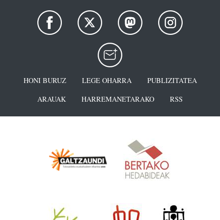
HONI BURUZ
LEGE OHARRA
PUBLIZITATEA
ARAUAK
HARREMANETARAKO
RSS