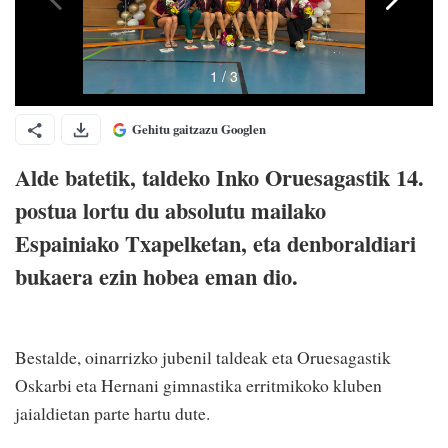
Gehitu gaitzazu Googlen
Alde batetik, taldeko Inko Oruesagastik 14.
postua lortu du absolutu mailako
Espainiako Txapelketan, eta denboraldiari
bukaera ezin hobea eman dio.
Bestalde, oinarrizko jubenil taldeak eta Oruesagastik
Oskarbi eta Hernani gimnastika erritmikoko kluben
jaialdietan parte hartu dute.