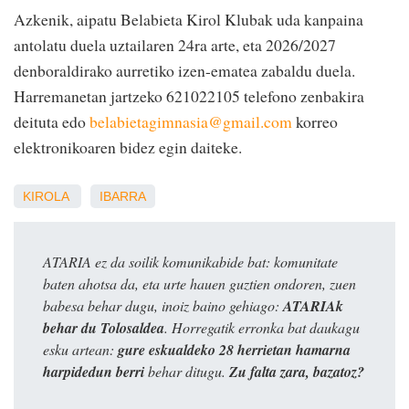
Azkenik, aipatu Belabieta Kirol Klubak uda kanpaina
antolatu duela uztailaren 24ra arte, eta 2026/2027
denboraldirako aurretiko izen-ematea zabaldu duela.
Harremanetan jartzeko 621022105 telefono zenbakira
deituta edo
belabietagimnasia@gmail.com
korreo
elektronikoaren bidez egin daiteke.
KIROLA
IBARRA
ATARIA ez da soilik komunikabide bat: komunitate
baten ahotsa da, eta urte hauen guztien ondoren, zuen
babesa behar dugu, inoiz baino gehiago:
ATARIAk
behar du Tolosaldea
. Horregatik erronka bat daukagu
esku artean:
gure eskualdeko 28 herrietan hamarna
harpidedun berri
behar ditugu.
Zu falta zara, bazatoz?