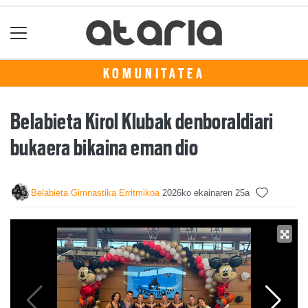
KOMUNITATEA
Belabieta Kirol Klubak denboraldiari
bukaera bikaina eman dio
Belabieta Gimnastika Erritmikoa
2026ko ekainaren 25a