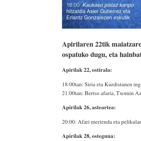
Apirilaren 22tik maiatza
ospatuko dugu, eta hainbat
Apirilak 22, ostirala:
18:00tan: Siria eta Kurdistanen in
21:00tan: Bertso afaria, Txomin Az
Apirilak 26, asteartea:
20:00: Afari merienda eta pelikula
Apirilak 28, osteguna: