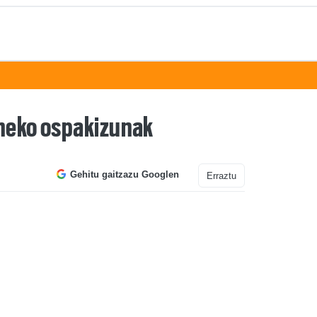
eneko ospakizunak
Gehitu gaitzazu Googlen
Erraztu