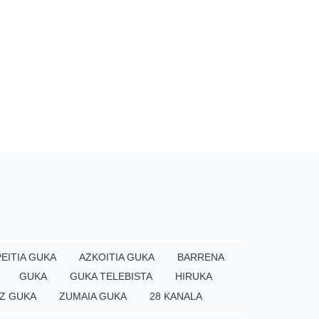
EITIA GUKA
AZKOITIA GUKA
BARRENA
GUKA
GUKA TELEBISTA
HIRUKA
Z GUKA
ZUMAIA GUKA
28 KANALA