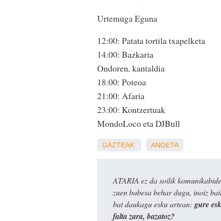
Urtemuga Eguna
12:00: Patata tortila txapelketa
14:00: Bazkaria
Ondoren, kantaldia
18:00: Poteoa
21:00: Afaria
23:00: Kontzertuak
MondoLoco eta DJBull
GAZTEAK
ANOETA
ATARIA ez da soilik komunikabide 
zuen babesa behar dugu, inoiz ba
bat daukagu esku artean:
gure es
falta zara, bazatoz?