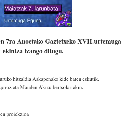
ren 7ra Anoetako Gaztetxeko XVII.urtemuga
 ekintza izango ditugu.
guruko hitzaldia Askapenako kide baten eskutik.
piroz eta Maialen Akizu bertsolariekin.
ren proiekzioa