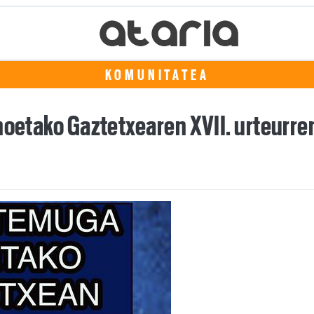
KOMUNITATEA
Anoetako Gaztetxearen XVII. urteurr