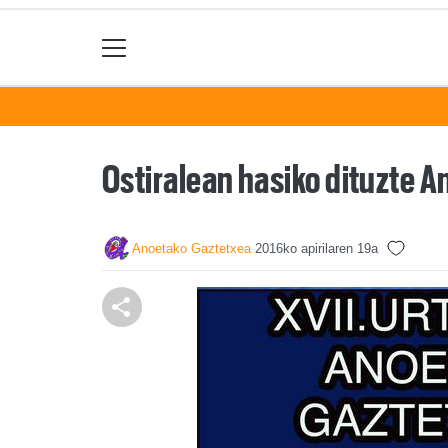
Ostiralean hasiko dituzte 
Anoetako Gaztetxea
2016ko apirilaren 19a