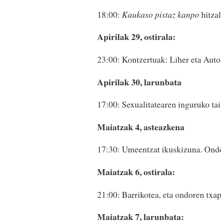
18:00:
Kaukaso pistaz kanpo
hitzal
Apirilak 29, ostirala:
23:00: Kontzertuak: Liher eta Aut
Apirilak 30, larunbata
17:00: Sexualitatearen inguruko tai
Maiatzak 4, asteazkena
17:30: Umeentzat ikuskizuna. Ondo
Maiatzak 6, ostirala:
21:00: Barrikotea, eta ondoren txa
Maiatzak 7, larunbata: