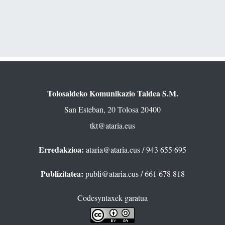
Tolosaldeko Komunikazio Taldea S.M.
San Esteban, 20 Tolosa 20400
tkt@ataria.eus
Erredakzioa:
ataria@ataria.eus
/ 943 655 695
Publizitatea:
publi@ataria.eus
/ 661 678 818
Codesyntaxek garatua