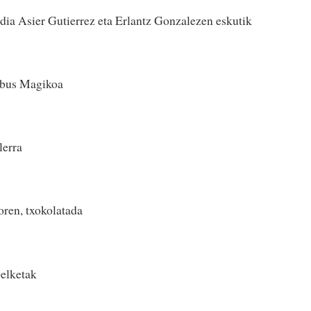
dia Asier Gutierrez eta Erlantz Gonzalezen eskutik
obus Magikoa
lerra
ren, txokolatada
pelketak