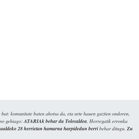
bat: komunitate baten ahotsa da, eta urte hauen guztien ondoren,
ino gehiago:
ATARIAk behar du Tolosaldea
. Horregatik erronka
kualdeko 28 herrietan hamarna harpidedun berri
behar ditugu.
Zu