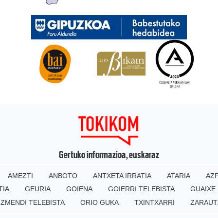
Gertuko informazioa, euskaraz
AMEZTI
ANBOTO
ANTXETA IRRATIA
ATARIA
AZP
TIA
GEURIA
GOIENA
GOIERRI TELEBISTA
GUAIXE
IZMENDI TELEBISTA
ORIO GUKA
TXINTXARRI
ZARAUT