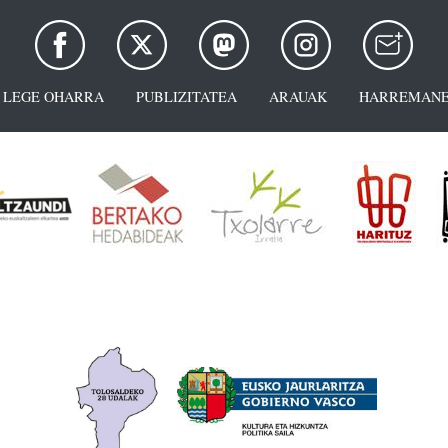
LEGE OHARRA
PUBLIZITATEA
ARAUAK
HARREMANE