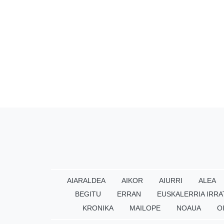
AIARALDEA
AIKOR
AIURRI
ALEA
BEGITU
ERRAN
EUSKALERRIA IRRA
KRONIKA
MAILOPE
NOAUA
O