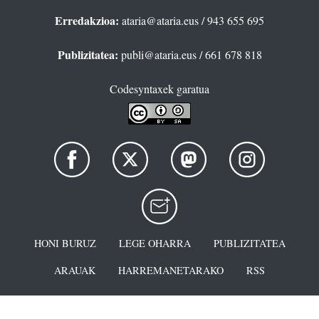
Erredakzioa:
ataria@ataria.eus
/ 943 655 695
Publizitatea:
publi@ataria.eus
/ 661 678 818
Codesyntaxek garatua
HONI BURUZ
LEGE OHARRA
PUBLIZITATEA
ARAUAK
HARREMANETARAKO
RSS