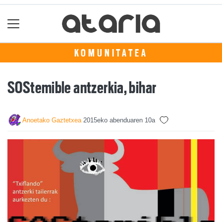
KOMUNITATEA
SOStemible antzerkia, bihar
Anoetako Gaztetxea
2015eko abenduaren 10a