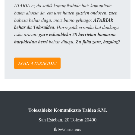
ATARIA ez da soilik komunikabide bat: komunitate
baten ahotsa da, eta urte hauen guztien ondoren, zuen
babesa behar dugu, inoiz baino gehiago:
ATARIAk
behar du Tolosaldea
. Horregatik erronka bat daukagu
esku artean:
gure eskualdeko 28 herrietan hamarna
harpidedun berri
behar ditugu.
Zu falta zara, bazatoz?
EGIN ATARIKIDE!
Tolosaldeko Komunikazio Taldea S.M.
San Esteban, 20 Tolosa 20400
tkt@ataria.eus