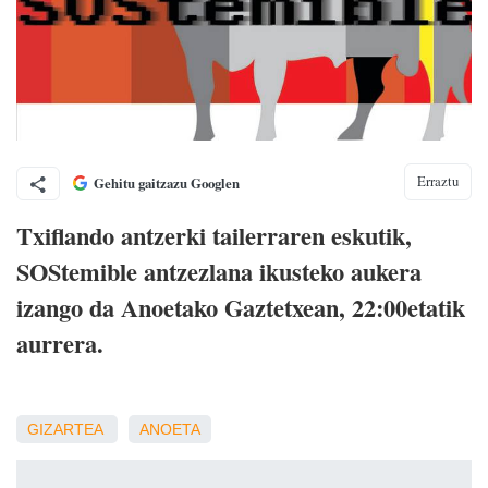
Erraztu
Gehitu gaitzazu Googlen
Txiflando antzerki tailerraren eskutik,
SOStemible antzezlana ikusteko aukera
izango da Anoetako Gaztetxean, 22:00etatik
aurrera.
GIZARTEA
ANOETA