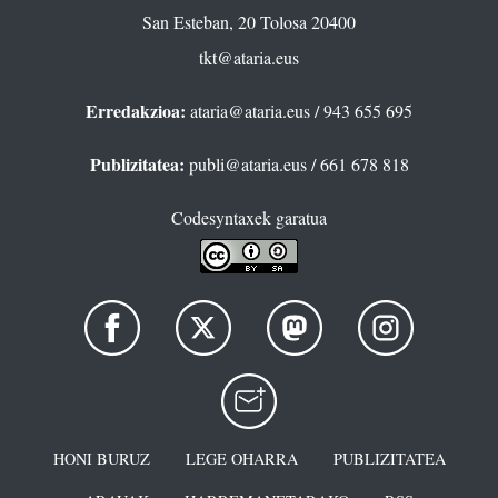
San Esteban, 20 Tolosa 20400
tkt@ataria.eus
Erredakzioa:
ataria@ataria.eus
/ 943 655 695
Publizitatea:
publi@ataria.eus
/ 661 678 818
Codesyntaxek garatua
HONI BURUZ
LEGE OHARRA
PUBLIZITATEA