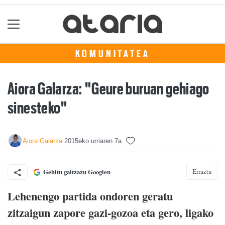
KOMUNITATEA
Aiora Galarza: "Geure buruan gehiago
sinesteko"
Aiora Galarza
2015eko urriaren 7a
Erraztu
Gehitu gaitzazu Googlen
Lehenengo partida ondoren geratu
zitzaigun zapore gazi-gozoa eta gero, ligako