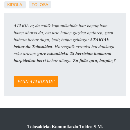
KIROLA
TOLOSA
ATARIA ez da soilik komunikabide bat: komunitate
baten ahotsa da, eta urte hauen guztien ondoren, zuen
babesa behar dugu, inoiz baino gehiago:
ATARIAk
behar du Tolosaldea
. Horregatik erronka bat daukagu
esku artean:
gure eskualdeko 28 herrietan hamarna
harpidedun berri
behar ditugu.
Zu falta zara, bazatoz?
EGIN ATARIKIDE!
Tolosaldeko Komunikazio Taldea S.M.