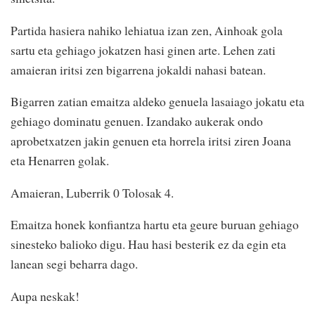
Partida hasiera nahiko lehiatua izan zen, Ainhoak gola
sartu eta gehiago jokatzen hasi ginen arte. Lehen zati
amaieran iritsi zen bigarrena jokaldi nahasi batean.
Bigarren zatian emaitza aldeko genuela lasaiago jokatu eta
gehiago dominatu genuen. Izandako aukerak ondo
aprobetxatzen jakin genuen eta horrela iritsi ziren Joana
eta Henarren golak.
Amaieran, Luberrik 0 Tolosak 4.
Emaitza honek konfiantza hartu eta geure buruan gehiago
sinesteko balioko digu. Hau hasi besterik ez da egin eta
lanean segi beharra dago.
Aupa neskak!