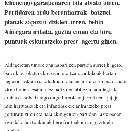
lehenengo garaipenaren bila abiatu ginen.
Partidaren ordu berantiarrak batzuei
planak zapuztu zizkien arren, behin
Añorgara iritsita, guztia eman eta hiru
puntuak eskuratzeko prest agertu ginen.
Aldageletan umore ona nabari zen partida aurretik, gero,
batzuk beroketei ekin zien bitartean, aulkikoak bertan
zegoen saskian saskibaloian jolasten aritu ziren, edo saiatu
ziren hobeto esanda; ez baitzuten abilezia handiegirik
erakutsi, hobe izango dugu futbolean jarraitzea... jajaja...
min hartutakoak eta infantilak ere animatzeko prest
gerturatu ziren eta hala ekin genion partidari aste osoan
egindako lan txukunak bere fruituak emango zituela
sinetsita.