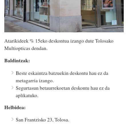
Atarikideek % 15eko deskontua izango dute Tolosako
Multiopticas dendan.
Baldintzak:
Beste eskaintza batzuekin deskontu hau ez da
metagarria izango.
Segurtasun betaurrekoetan deskontu hau ez da
aplikatuko.
Helbidea:
San Frantzisko 23, Tolosa.