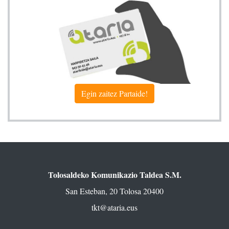
Egin zaitez Partaide!
Tolosaldeko Komunikazio Taldea S.M.
San Esteban, 20 Tolosa 20400
tkt@ataria.eus