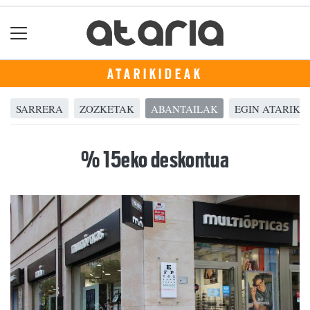
ATARIKIDEAK
SARRERA
ZOZKETAK
ABANTAILAK
EGIN ATARIKID
% 15eko deskontua