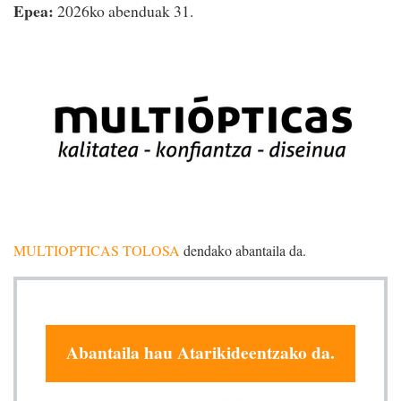
Epea:
2026ko abenduak 31.
MULTIOPTICAS TOLOSA
dendako abantaila da.
Abantaila hau Atarikideentzako da.