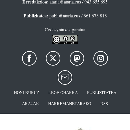
Erredakzioa:
ataria@ataria.eus
/ 943 655 695
Publizitatea:
publi@ataria.eus
/ 661 678 818
Codesyntaxek garatua
HONI BURUZ
LEGE OHARRA
PUBLIZITATEA
ARAUAK
HARREMANETARAKO
RSS