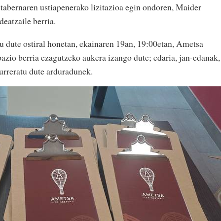
tabernaren ustiapenerako lizitazioa egin ondoren, Maider
eatzaile berria.
atu dute ostiral honetan, ekainaren 19an, 19:00etan, Ametsa
pazio berria ezagutzeko aukera izango dute; edaria, jan-edanak,
aurreratu dute arduradunek.