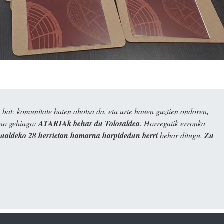
bat: komunitate baten ahotsa da, eta urte hauen guztien ondoren,
ino gehiago:
ATARIAk behar du Tolosaldea
. Horregatik erronka
kualdeko 28 herrietan hamarna harpidedun berri
behar ditugu.
Zu