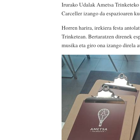
Irurako Udalak Ametsa Trinketeko 
Carceller izango da espazioaren kud
Horren harira, irekiera festa antol
Trinketean. Bertaratzen direnek es
musika eta giro ona izango direla 