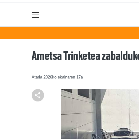
Ametsa Trinketea zabalduko
Ataria
2026ko ekainaren 17a