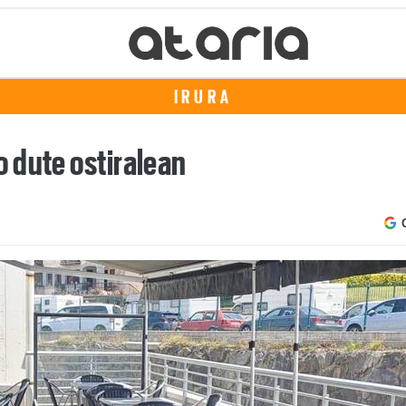
IRURA
 dute ostiralean