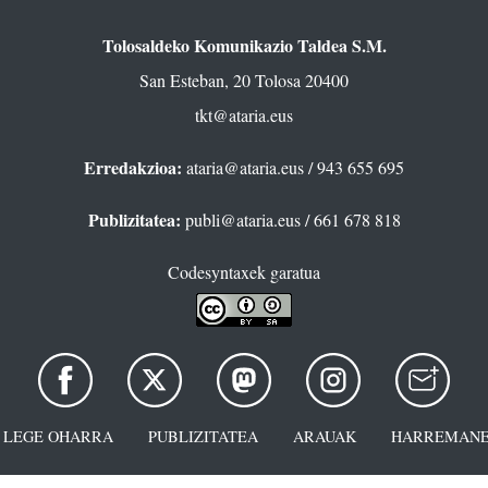
Tolosaldeko Komunikazio Taldea S.M.
San Esteban, 20 Tolosa 20400
tkt@ataria.eus
Erredakzioa:
ataria@ataria.eus
/ 943 655 695
Publizitatea:
publi@ataria.eus
/ 661 678 818
Codesyntaxek garatua
LEGE OHARRA
PUBLIZITATEA
ARAUAK
HARREMANE