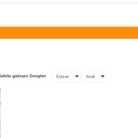
Gehitu gaitzazu Googlen
Entzun
Itzuli