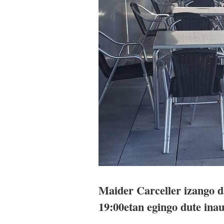
Maider Carceller izango da
19:00etan egingo dute ina