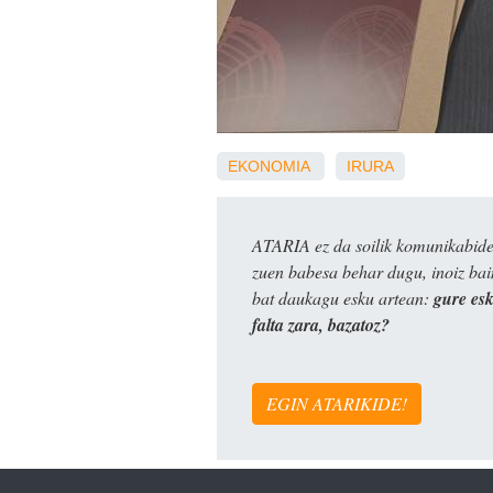
EKONOMIA
IRURA
ATARIA ez da soilik komunikabide 
zuen babesa behar dugu, inoiz ba
bat daukagu esku artean:
gure es
falta zara, bazatoz?
EGIN ATARIKIDE!