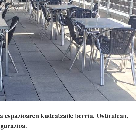
 espazioaren kudeatzaile berria. Ostiralean,
ugurazioa.