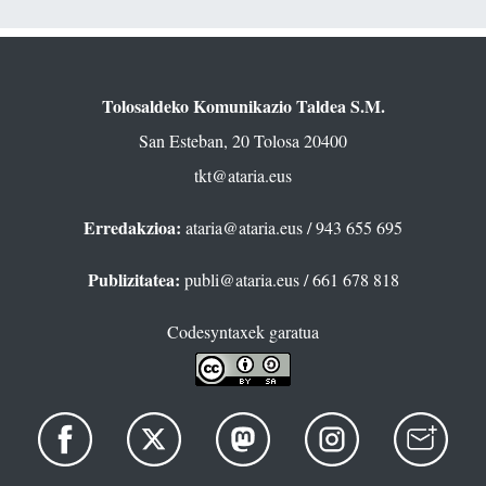
Tolosaldeko Komunikazio Taldea S.M.
San Esteban, 20 Tolosa 20400
tkt@ataria.eus
Erredakzioa:
ataria@ataria.eus
/ 943 655 695
Publizitatea:
publi@ataria.eus
/ 661 678 818
Codesyntaxek garatua