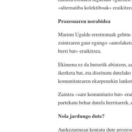
«alternatiba kolektiboak» eraikitze
Prozesuaren norabidea
Marimi Ugalde erretiratuak gehitu d
zaintzaren gaur egungo «antolaketa
berri bat» eraikitzea.
Ekimena ez da hutsetik abiatzen, 
ikerketa bat, eta diseinatu dutelak
komunitatearen ekarpenekin lanketa
Zaintza «sare komunitario bat» era
partekatu behar dutela herritarrek,
Nola jardungo dute?
Aurkezpenean kontatu dute prozesu