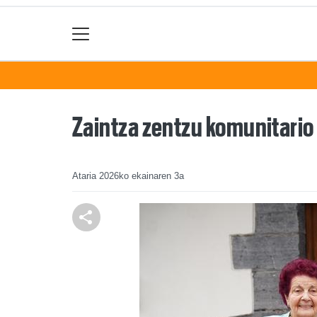
Zaintza zentzu komunitario
Ataria
2026ko ekainaren 3a