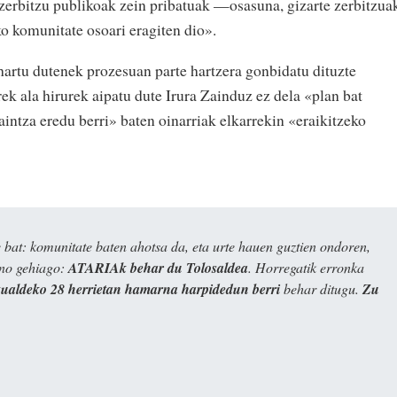
zerbitzu publikoak zein pribatuak —osasuna, gizarte zerbitzua
ko komunitate osoari eragiten dio».
 hartu dutenek prozesuan parte hartzera gonbidatu dituzte
rek ala hirurek aipatu dute Irura Zainduz ez dela «plan bat
zaintza eredu berri» baten oinarriak elkarrekin «eraikitzeko
bat: komunitate baten ahotsa da, eta urte hauen guztien ondoren,
ino gehiago:
ATARIAk behar du Tolosaldea
. Horregatik erronka
kualdeko 28 herrietan hamarna harpidedun berri
behar ditugu.
Zu