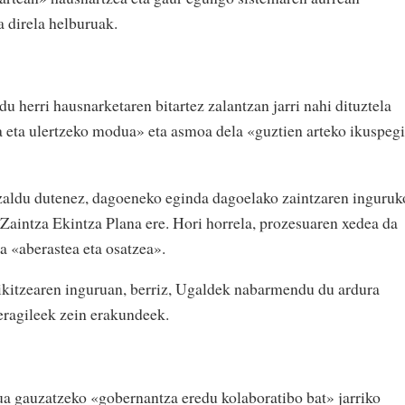
a direla helburuak.
u herri hausnarketaren bitartez zalantzan jarri nahi dituztela
 eta ulertzeko modua» eta asmoa dela «guztien arteko ikuspegi
azaldu dutenez, dagoeneko eginda dagoelako zaintzaren inguruk
o Zaintza Ekintza Plana ere. Hori horrela, prozesuaren xedea da
 «aberastea eta osatzea».
ikitzearen inguruan, berriz, Ugaldek nabarmendu du ardura
 eragileek zein erakundeek.
a gauzatzeko «gobernantza eredu kolaboratibo bat» jarriko