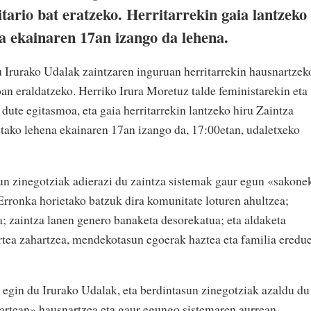
tario bat eratzeko. Herritarrekin gaia lantzeko
eta ekainaren 17an izango da lehena.
 Irurako Udalak zaintzaren inguruan herritarrekin hausnartzek
an eraldatzeko. Herriko Irura Moretuz talde feministarekin eta
 dute egitasmoa, eta gaia herritarrekin lantzeko hiru Zaintza
etako lehena ekainaren 17an izango da, 17:00etan, udaletxeko
un zinegotziak adierazi du zaintza sistemak gaur egun «sakone
«Erronka horietako batzuk dira komunitate loturen ahultzea;
a; zaintza lanen genero banaketa desorekatua; eta aldaketa
rtea zahartzea, mendekotasun egoerak haztea eta familia eredu
a egin du Irurako Udalak, eta berdintasun zinegotziak azaldu du
artean» hausnartzea eta gaur egungo sistemaren aurrean