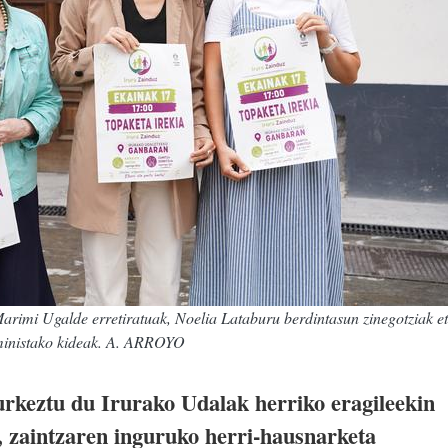
arimi Ugalde erretiratuak, Noelia Lataburu berdintasun zinegotziak e
eministako kideak. A. ARROYO
rkeztu du Irurako Udalak herriko eragileekin
, zaintzaren inguruko herri-hausnarketa