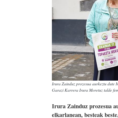
Irura Zainduz prozesua aurkeztu dute M
Garazi Karrera Irura Moretuz talde f
Irura Zainduz prozesua au
elkarlanean, besteak beste