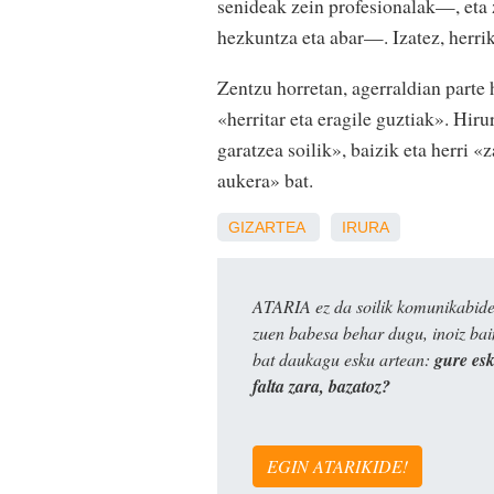
senideak zein profesionalak—, eta 
hezkuntza eta abar—. Izatez, herri
Zentzu horretan, agerraldian parte
«herritar eta eragile guztiak». Hiru
garatzea soilik», baizik eta herri «
aukera» bat.
GIZARTEA
IRURA
ATARIA ez da soilik komunikabide 
zuen babesa behar dugu, inoiz ba
bat daukagu esku artean:
gure es
falta zara, bazatoz?
EGIN ATARIKIDE!