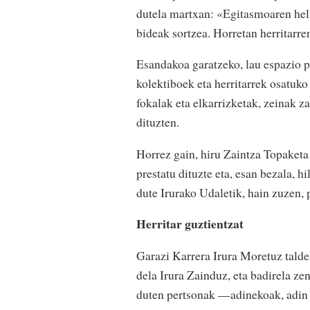
dutela martxan: «Egitasmoaren helb
bideak sortzea. Horretan herritarre
Esandakoa garatzeko, lau espazio pr
kolektiboek eta herritarrek osatuko 
fokalak eta elkarrizketak, zeinak z
dituzten.
Horrez gain, hiru Zaintza Topaketa 
prestatu dituzte eta, esan bezala, 
dute Irurako Udaletik, hain zuzen,
Herritar guztientzat
Garazi Karrera Irura Moretuz tald
dela Irura Zainduz, eta badirela ze
duten pertsonak —adinekoak, adin 