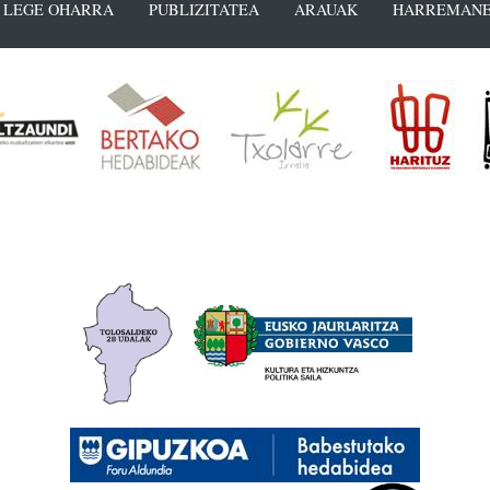
LEGE OHARRA
PUBLIZITATEA
ARAUAK
HARREMANE