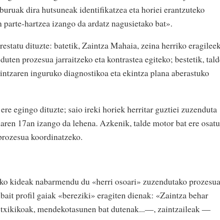
uruak dira hutsuneak identifikatzea eta horiei erantzuteko
n parte-hartzea izango da ardatz nagusietako bat».
estatu dituzte: batetik, Zaintza Mahaia, zeina herriko eragileek
duten prozesua jarraitzeko eta kontrastea egiteko; bestetik, tal
aintzaren inguruko diagnostikoa eta ekintza plana aberastuko
ere egingo dituzte; saio ireki horiek herritar guztiei zuzenduta
hilaren 17an izango da lehena. Azkenik, talde motor bat ere osatu
 prozesua koordinatzeko.
eko kideak nabarmendu du «herri osoari» zuzendutako prozesu
nbait profil gaiak «bereziki» eragiten dienak: «Zaintza behar
txikikoak, mendekotasunen bat dutenak...—, zaintzaileak —