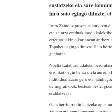
sustatzeko eta sare komuni
hiru saio egingo dituzte, 
Irura Zainduz prozesua aurkeztu du
eta zaintza ereduak modu kolektibo
erretiratuekin elkarlanean aurkeztu
Topaketa egingo dituzte. Saio hori
ganbaran.
Noelia Lataburu udaleko berdintas
erronkei» egin behar diela aurre: 
indibidualizazio gero eta handiago
demografikoak, besteak beste, giza
eraldatzea».
Gaia herritarrekin lantzeko apustu
zaintza ereduen inguruan «guztien 