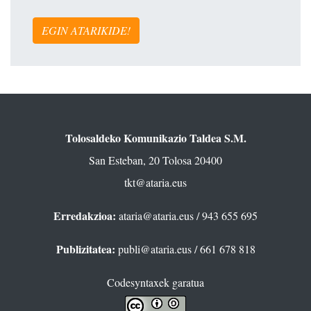
EGIN ATARIKIDE!
Tolosaldeko Komunikazio Taldea S.M.
San Esteban, 20 Tolosa 20400
tkt@ataria.eus
Erredakzioa:
ataria@ataria.eus
/ 943 655 695
Publizitatea:
publi@ataria.eus
/ 661 678 818
Codesyntaxek garatua