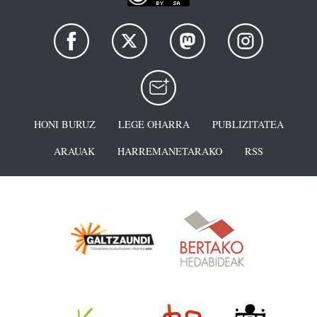
HONI BURUZ
LEGE OHARRA
PUBLIZITATEA
ARAUAK
HARREMANETARAKO
RSS