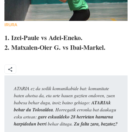
IRURA
1. Izei-Paule vs Adei-Eneko.
2. Matxalen-Oier G. vs Ibai-Markel.
ATARIA ez da soilik komunikabide bat: komunitate
baten ahotsa da, eta urte hauen guztien ondoren, zuen
babesa behar dugu, inoiz baino gehiago:
ATARIAk
behar du Tolosaldea
. Horregatik erronka bat daukagu
esku artean:
gure eskualdeko 28 herrietan hamarna
harpidedun berri
behar ditugu.
Zu falta zara, bazatoz?