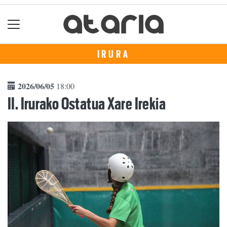
IRURA
2026/06/05
18:00
II. Irurako Ostatua Xare Irekia