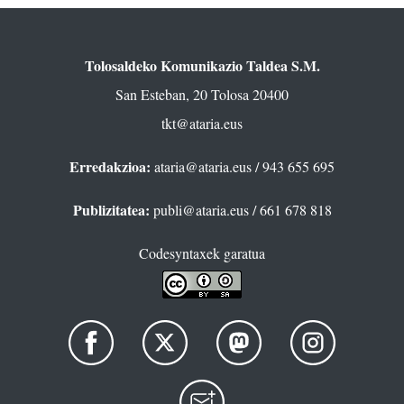
Tolosaldeko Komunikazio Taldea S.M.
San Esteban, 20 Tolosa 20400
tkt@ataria.eus
Erredakzioa:
ataria@ataria.eus
/ 943 655 695
Publizitatea:
publi@ataria.eus
/ 661 678 818
Codesyntaxek garatua