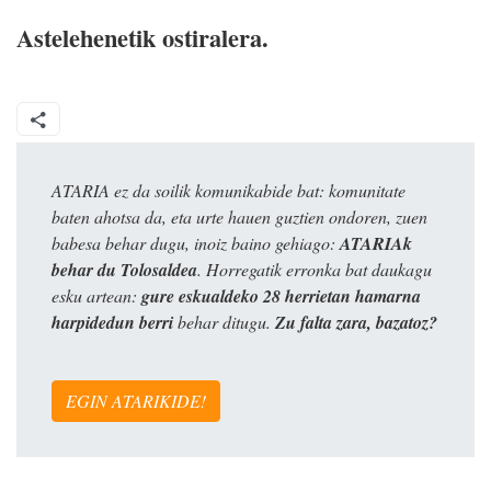
Astelehenetik ostiralera.
ATARIA ez da soilik komunikabide bat: komunitate
baten ahotsa da, eta urte hauen guztien ondoren, zuen
babesa behar dugu, inoiz baino gehiago:
ATARIAk
behar du Tolosaldea
. Horregatik erronka bat daukagu
esku artean:
gure eskualdeko 28 herrietan hamarna
harpidedun berri
behar ditugu.
Zu falta zara, bazatoz?
EGIN ATARIKIDE!