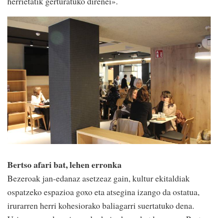
herrietatik gerturatuko direnei».
Bertso afari bat, lehen erronka
Bezeroak jan-edanaz asetzeaz gain, kultur ekitaldiak
ospatzeko espazioa goxo eta atsegina izango da ostatua,
irurarren herri kohesiorako baliagarri suertatuko dena.