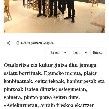
Gehitu gaitzazu Googlen
Entzun
Itzuli
Erraztu
Ostalaritza eta kulturgintza ditu jomuga
ostatu berrituak. Eguneko menua, plater
konbinatuak, ogitartekoak, hanburgesak eta
pintxoak izaten dituzte; ostegunetan,
gainera, pintxo potea egiten dute.
«Asteburuetan, arrain freskoa ekartzen