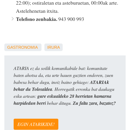
22:00); ostiraletan eta asteburuetan, 00:00ak arte.
Astelehenetan itxita.
Telefono zenbakia.
943 900 993
GASTRONOMIA
IRURA
ATARIA ez da soilik komunikabide bat: komunitate
baten ahotsa da, eta urte hauen guztien ondoren, zuen
babesa behar dugu, inoiz baino gehiago:
ATARIAk
behar du Tolosaldea
. Horregatik erronka bat daukagu
esku artean:
gure eskualdeko 28 herrietan hamarna
harpidedun berri
behar ditugu.
Zu falta zara, bazatoz?
EGIN ATARIKIDE!