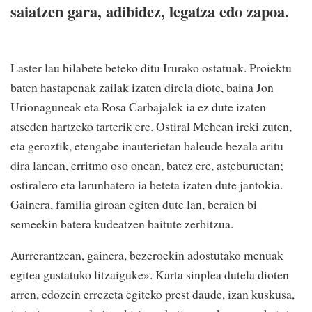
saiatzen gara, adibidez, legatza edo zapoa.
Laster lau hilabete beteko ditu Irurako ostatuak. Proiektu
baten hastapenak zailak izaten direla diote, baina Jon
Urionaguneak eta Rosa Carbajalek ia ez dute izaten
atseden hartzeko tarterik ere. Ostiral Mehean ireki zuten,
eta geroztik, etengabe inauterietan baleude bezala aritu
dira lanean, erritmo oso onean, batez ere, asteburuetan;
ostiralero eta larunbatero ia beteta izaten dute jantokia.
Gainera, familia giroan egiten dute lan, beraien bi
semeekin batera kudeatzen baitute zerbitzua.
Aurrerantzean, gainera, bezeroekin adostutako menuak
egitea gustatuko litzaiguke». Karta sinplea dutela dioten
arren, edozein errezeta egiteko prest daude, izan kuskusa,