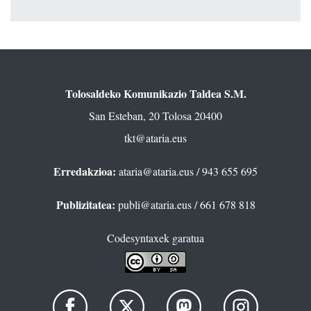
Tolosaldeko Komunikazio Taldea S.M.
San Esteban, 20 Tolosa 20400
tkt@ataria.eus
Erredakzioa:
ataria@ataria.eus
/ 943 655 695
Publizitatea:
publi@ataria.eus
/ 661 678 818
Codesyntaxek garatua