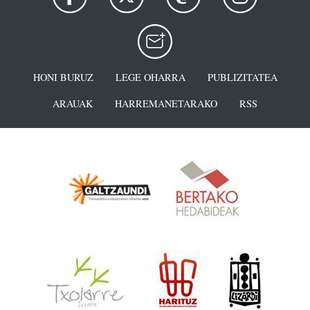
HONI BURUZ
LEGE OHARRA
PUBLIZITATEA
ARAUAK
HARREMANETARAKO
RSS