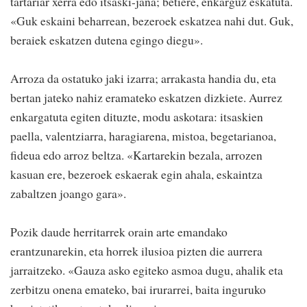
tartariar xerra edo itsaski-jana; betiere, enkarguz eskatuta.
«Guk eskaini beharrean, bezeroek eskatzea nahi dut. Guk,
beraiek eskatzen dutena egingo diegu».
Arroza da ostatuko jaki izarra; arrakasta handia du, eta
bertan jateko nahiz eramateko eskatzen dizkiete. Aurrez
enkargatuta egiten dituzte, modu askotara: itsaskien
paella, valentziarra, haragiarena, mistoa, begetarianoa,
fideua edo arroz beltza. «Kartarekin bezala, arrozen
kasuan ere, bezeroek eskaerak egin ahala, eskaintza
zabaltzen joango gara».
Pozik daude herritarrek orain arte emandako
erantzunarekin, eta horrek ilusioa pizten die aurrera
jarraitzeko. «Gauza asko egiteko asmoa dugu, ahalik eta
zerbitzu onena emateko, bai irurarrei, baita inguruko