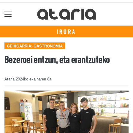
IRURA
GEHIGARRIA: GASTRONOMIA
Bezeroei entzun, eta erantzuteko
Ataria
2024ko ekainaren 8a