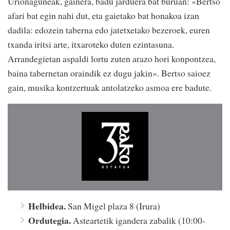
Urionaguneak, gainera, badu jarduera bat buruan: «Bertso
afari bat egin nahi dut, eta gaietako bat honakoa izan
dadila: edozein taberna edo jatetxetako bezeroek, euren
txanda iritsi arte, itxaroteko duten ezintasuna.
Arrandegietan aspaldi lortu zuten arazo hori konpontzea,
baina tabernetan oraindik ez dugu jakin». Bertso saioez
gain, musika kontzertuak antolatzeko asmoa ere badute.
Helbidea.
San Migel plaza 8 (Irura)
Ordutegia.
Asteartetik igandera zabalik (10:00-