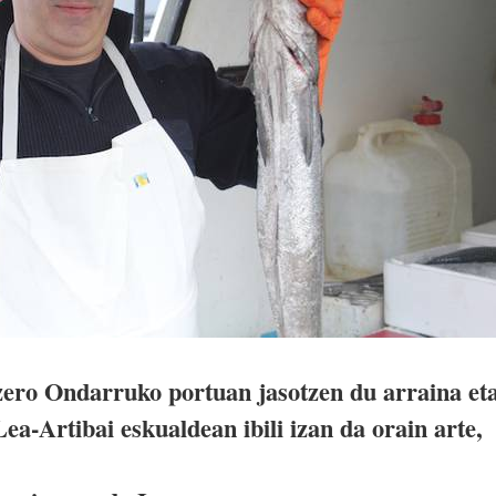
ero Ondarruko portuan jasotzen du arraina et
Lea-Artibai eskualdean ibili izan da orain arte,