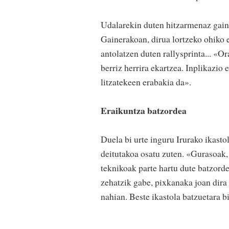
Udalarekin duten hitzarmenaz gaine
Gainerakoan, dirua lortzeko ohiko e
antolatzen duten rallysprinta... «
berriz herrira ekartzea. Inplikazio
litzatekeen erabakia da».
Eraikuntza batzordea
Duela bi urte inguru Irurako ikasto
deitutakoa osatu zuten. «Gurasoak, 
teknikoak parte hartu dute batzorde
zehatzik gabe, pixkanaka joan dira
nahian. Beste ikastola batzuetara b