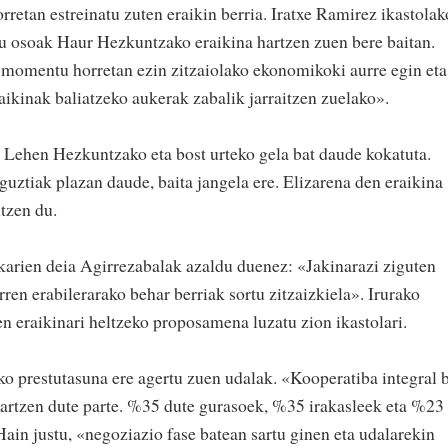
orretan estreinatu zuten eraikin berria. Iratxe Ramirez ikastolak
u osoak Haur Hezkuntzako eraikina hartzen zuen bere baitan.
 momentu horretan ezin zitzaiolako ekonomikoki aurre egin eta
raikinak baliatzeko aukerak zabalik jarraitzen zuelako».
 Lehen Hezkuntzako eta bost urteko gela bat daude kokatuta.
ztiak plazan daude, baita jangela ere. Elizarena den eraikina
tzen du.
zkarien deia Agirrezabalak azaldu duenez: «Jakinarazi ziguten
arren erabilerarako behar berriak sortu zitzaizkiela». Irurako
n eraikinari heltzeko proposamena luzatu zion ikastolari.
ko prestutasuna ere agertu zuen udalak. «Kooperatiba integral 
 hartzen dute parte. %35 dute gurasoek, %35 irakasleek eta %23
ain justu, «negoziazio fase batean sartu ginen eta udalarekin