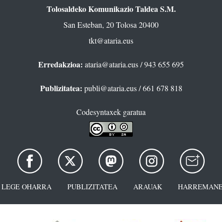
Tolosaldeko Komunikazio Taldea S.M.
San Esteban, 20 Tolosa 20400
tkt@ataria.eus
Erredakzioa:
ataria@ataria.eus
/ 943 655 695
Publizitatea:
publi@ataria.eus
/ 661 678 818
Codesyntaxek garatua
LEGE OHARRA
PUBLIZITATEA
ARAUAK
HARREMANE