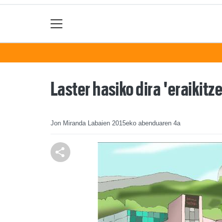
Laster hasiko dira 'eraikitz
Jon Miranda Labaien
2015eko abenduaren 4a