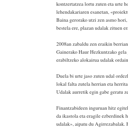
kontzertatzea lortu zuten eta urte h
lehendakariaren esanetan, «proiekt
Baina gerorako utzi zen asmo hori,
bestela ere, plazan udalak zituen e
2008an zabaldu zen eraikin berrian
Gainerako Haur Hezkuntzako gela gu
erabiltzeko alokairua udalak ordain
Duela bi urte jaso zuten udal orde
lokal falta zutela herrian eta herrit
Udalak aurretik egin gabe geratu ze
Finantzabideen inguruan hitz egite
da ikastola eta eragile ezberdinek
udalak», aipatu du Agirrezabalak. H