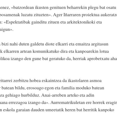
enez, «batzordean ikusten genituen beharrekin plegu bat osatu
oposamenak luzatu zituzten». Ager Iñarraren proiektua aukeratz
: «Espektatibak gainditu zituen eta arkitektonikoki eta
aigun».
 bizi nahi duten galdetu diote elkarri eta emaitza argitasun
ak elkarren artean komunikatuko dira eta kanpoarekin lotua
blikoa izango den gune bat geratuko da, herriak aprobetxatu aha
itarrei zerbitzu hobea eskaintzea da ikastolaren asmoa
r batean bildu, erosoago egon eta familia moduko batean
iara gehiago hurbilduz. Anai-arreben arteko eta adin
ana errezagoa izango da». Aurrematrikuletan ere horrek eragi
an eskola garaian dauden umeetatik heren bat herritik kanpoko