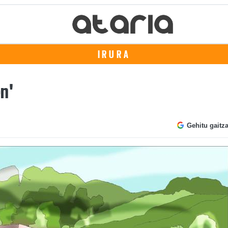
IRURA
en'
Gehitu gaitz