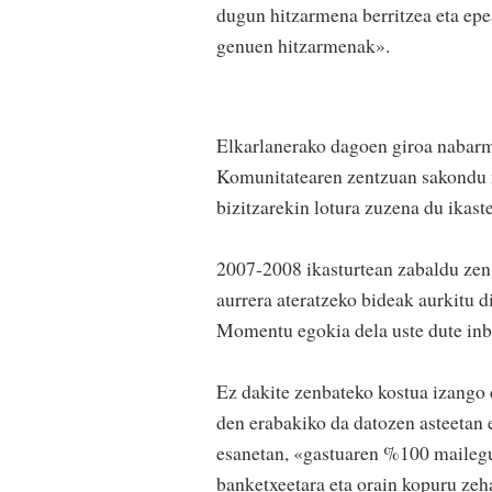
dugun hitzarmena berritzea eta epe
genuen hitzarmenak».
Elkarlanerako dagoen giroa nabarm
Komunitatearen zentzuan sakondu n
bizitzarekin lotura zuzena du ikast
2007-2008 ikasturtean zabaldu zen 
aurrera ateratzeko bideak aurkitu d
Momentu egokia dela uste dute inbe
Ez dakite zenbateko kostua izango 
den erabakiko da datozen asteetan 
esanetan, «gastuaren %100 mailegu
banketxeetara eta orain kopuru zeh