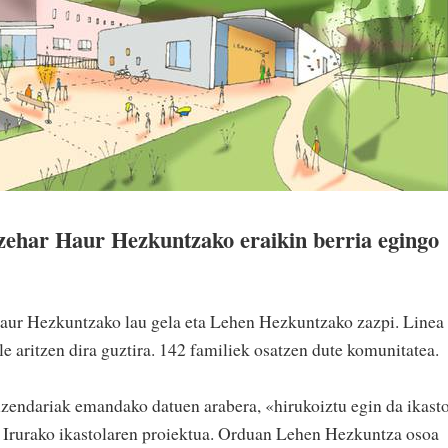
zehar Haur Hezkuntzako eraikin berria egingo
 Haur Hezkuntzako lau gela eta Lehen Hezkuntzako zazpi. Linea
le aritzen dira guztira. 142 familiek osatzen dute komunitatea.
uzendariak emandako datuen arabera, «hirukoiztu egin da ikast
n Irurako ikastolaren proiektua. Orduan Lehen Hezkuntza osoa