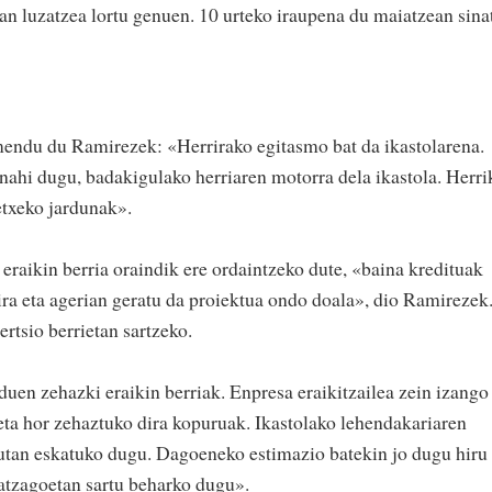
an luzatzea lortu genuen. 10 urteko iraupena du maiatzean sina
endu du Ramirezek: «Herrirako egitasmo bat da ikastolarena.
ahi dugu, badakigulako herriaren motorra dela ikastola. Herri
etxeko jardunak».
eraikin berria oraindik ere ordaintzeko dute, «baina kredituak
ira eta agerian geratu da proiektua ondo doala», dio Ramirezek
rtsio berrietan sartzeko.
duen zehazki eraikin berriak. Enpresa eraikitzailea zein izango
eta hor zehaztuko dira kopuruak. Ikastolako lehendakariaren
tan eskatuko dugu. Dagoeneko estimazio batekin jo dugu hiru
atzagoetan sartu beharko dugu».