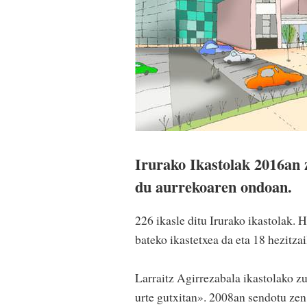
Irurako Ikastolak 2016an 
du aurrekoaren ondoan.
226 ikasle ditu Irurako ikastolak.
bateko ikastetxea da eta 18 hezitzai
Larraitz Agirrezabala ikastolako z
urte gutxitan». 2008an sendotu ze