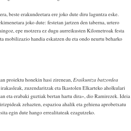
ra, beste erakundeetara ere joko dute diru laguntza eske.
kimenetara joko dute: festetan jartzen den taberna, urtero
Oraingoz, epe motzera ez dugu aurreikusten Kilometroak festa
 eta mobilizazio handia eskatzen du eta ondo neurtu beharko
lan proiektu honekin hasi zirenean,
Eraikuntza batzordea
irakasleak, zuzendaritzak eta Ikastolen Elkarteko aholkulari
an eta erabaki guztiak bertan hartu dira», dio Ramirezek. Ideia
 irizpideak zehazten, espazioa ahalik eta gehiena aprobetxatu
isita egin dute hango errealitateak ezagutzeko.