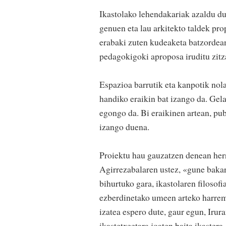
Ikastolako lehendakariak azaldu du
genuen eta lau arkitekto taldek pr
erabaki zuten kudeaketa batzordean
pedagokigoki aproposa iruditu zitz
Espazioa barrutik eta kanpotik nola
handiko eraikin bat izango da. Gel
egongo da. Bi eraikinen artean, pu
izango duena.
Proiektu hau gauzatzen denean herr
Agirrezabalaren ustez, «gune baka
bihurtuko gara, ikastolaren filosof
ezberdinetako umeen arteko harrem
izatea espero dute, gaur egun, Irur
ikastetxeetara joaten baita ikastera.