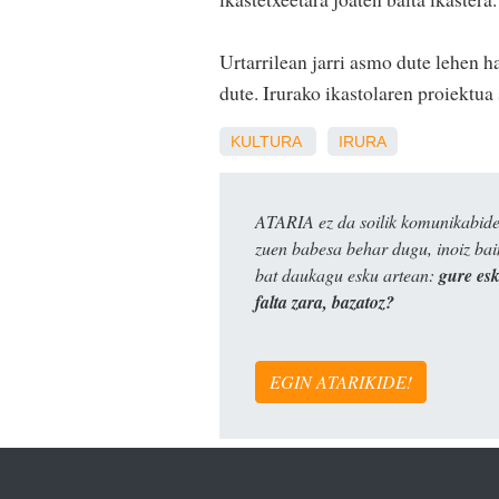
Urtarrilean jarri asmo dute lehen h
dute. Irurako ikastolaren proiektu
KULTURA
IRURA
ATARIA ez da soilik komunikabide 
zuen babesa behar dugu, inoiz ba
bat daukagu esku artean:
gure es
falta zara, bazatoz?
EGIN ATARIKIDE!