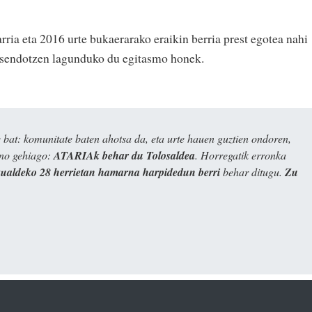
arria eta 2016 urte bukaerarako eraikin berria prest egotea nahi
a sendotzen lagunduko du egitasmo honek.
bat: komunitate baten ahotsa da, eta urte hauen guztien ondoren,
ino gehiago:
ATARIAk behar du Tolosaldea
. Horregatik erronka
kualdeko 28 herrietan hamarna harpidedun berri
behar ditugu.
Zu