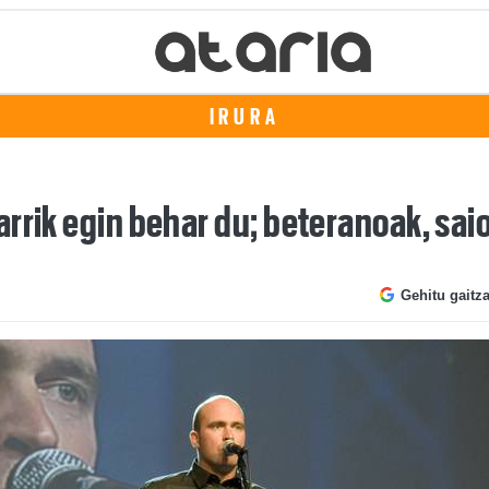
IRURA
rrik egin behar du; beteranoak, sai
Gehitu gaitz