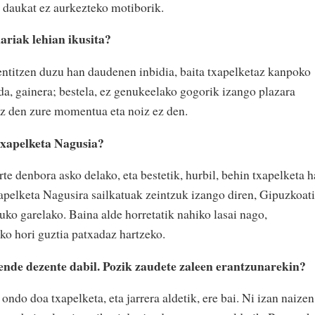
ez daukat ez aurkezteko motiborik.
lariak lehian ikusita?
ntitzen duzu han daudenen inbidia, baita txapelketaz kanpoko
 da, gainera; bestela, ez genukeelako gogorik izango plazara
oiz den zure momentua eta noiz ez den.
Txapelketa Nagusia?
rte denbora asko delako, eta bestetik, hurbil, behin txapelketa 
pelketa Nagusira sailkatuak zeintzuk izango diren, Gipuzkoat
tuko garelako. Baina alde horretatik nahiko lasai nago,
ko hori guztia patxadaz hartzeko.
jende dezente dabil. Pozik zaudete zaleen erantzunarekin?
ondo doa txapelketa, eta jarrera aldetik, ere bai. Ni izan naizen