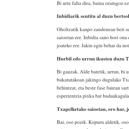
Bi urte falta dira, baina oraingoz 
Inbidiarik sentitu al duzu bertso
Oholtzatik kanpo zaudenean beti se
saioetan ere. Inbidia sano hori ona
joateko ere. Jakin egin behar da n
Hurbil edo urrun ikusten duzu 
Bi gauzak. Alde batetik, urrun, bi u
bukatutakoan jakingo dugulako Txa
behintzat, eta beste fase batean sar
esperientzia pixka bat badaukagula
Txapelketako saioetan, oro har, 
Bai, oso pozik. Kopuru aldetik, oso 