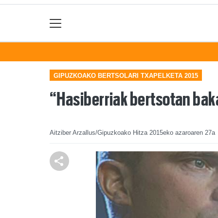
GIPUZKOAKO BERTSOLARI TXAPELKETA 2015
“Hasiberriak bertsotan baka
Aitziber Arzallus/Gipuzkoako Hitza
2015eko azaroaren 27a