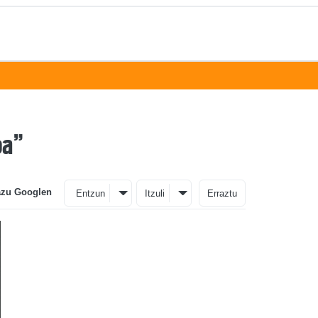
oa”
azu Googlen
Entzun
Itzuli
Erraztu