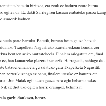
entsitate batekin bizitzea, eta zeuk ez baduzu zeure burua
so egitea da. Ez dakit Sarriegiren kasuan erabateko pasoa izan
eko asmorik baduen.
?
 nuela parte hartuko. Batetik, buruan beste gauza batzuk
 zaidalako Txapelketa Nagusirako txartela eskuan izanda, zer
kua kentzen ariko nintzatekeela. Finalera ailegatuta ere, final
 ez, han kantatzeko plazera izan ezik. Horregatik, nahiago dut
este batzuei eman, eta gu saiatuko gara Txapelketa Nagusitik
han zorterik izango ez banu, finalera iritsiko ez banintz eta
aurten Jon Maiak egin duen gauza bera egin beharko nuke:
. Nik ez diot uko egiten horri; oraingoz, behintzat.
ela garbi daukazu, beraz.