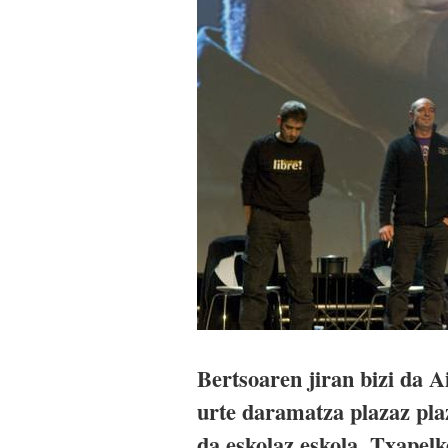
Bertsoaren jiran bizi da A
urte daramatza plazaz plaz
da eskolaz eskola. Txapelk