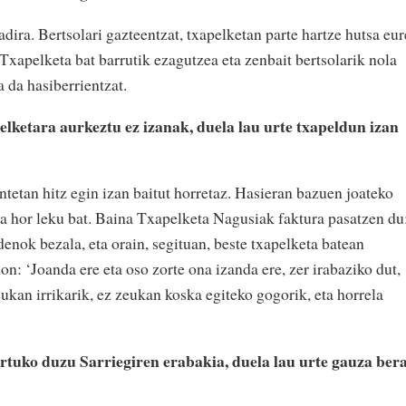
adira. Bertsolari gazteentzat, txapelketan parte hartze hutsa eu
Txapelketa bat barrutik ezagutzea eta zenbait bertsolarik nola
a da hasiberrientzat.
elketara aurkeztu ez izanak, duela lau urte txapeldun izan
entetan hitz egin izan baitut horretaz. Hasieran bazuen joateko
la hor leku bat. Baina Txapelketa Nagusiak faktura pasatzen du
enok bezala, eta orain, segituan, beste txapelketa batean
n: ‘Joanda ere eta oso zorte ona izanda ere, zer irabaziko dut,
eukan irrikarik, ez zeukan koska egiteko gogorik, eta horrela
rtuko duzu Sarriegiren erabakia, duela lau urte gauza ber