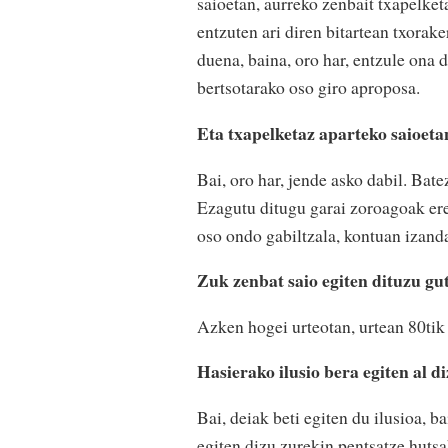
saioetan, aurreko zenbait txapelket
entzuten ari diren bitartean txorake
duena, baina, oro har, entzule ona 
bertsotarako oso giro aproposa.
Eta txapelketaz aparteko saioeta
Bai, oro har, jende asko dabil. Bate
Ezagutu ditugu garai zoroagoak er
oso ondo gabiltzala, kontuan izanda
Zuk zenbat saio egiten dituzu gu
Azken hogei urteotan, urtean 80tik 
Hasierako ilusio bera egiten al d
Bai, deiak beti egiten du ilusioa, b
egiten dizu zurekin pentsatze hutsa