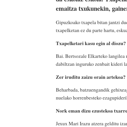
emaitza txukunekin, gain
Gipuzkoako txapela bitan jantzi du
txapelketan ez du parte hartu, esku
Txapelketari kasu egin al diozu?
Bai. Bertsozale Elkarteko langilea n
dabiltzan inguruko zenbait kideri la
Zer iruditu zaizu orain artekoa?
Beharbada, batzuengandik gehixeago
nuelako horrenbesteko ezagupideri
Nork eman dizu ezustekoa txarr
Jexux Mari Irazu atzera gelditu iza