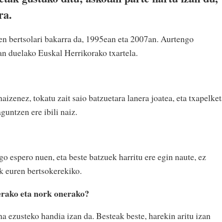
era.
en bertsolari bakarra da, 1995ean eta 2007an. Aurtengo
an duelako Euskal Herrikorako txartela.
aizenez, tokatu zait saio batzuetara lanera joatea, eta txapelke
guntzen ere ibili naiz.
 espero nuen, eta beste batzuek harritu ere egin naute, ez
k euren bertsokerekiko.
erako eta nork onerako?
na ezusteko handia izan da. Besteak beste, harekin aritu izan