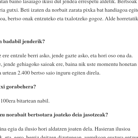
atan baino lasaiago ikusi dut jendea errespetu aldetik. Bertsoak
ria gutxi. Beti izaten da norbait zarata pixka bat handiagoa egi
doa, bertso onak entzuteko eta txalotzeko gogoz. Alde horretatik
n badabil jenderik?
z ere entzule berri asko, jende gazte asko, eta hori oso ona da.
e, jende gehiagoko saioak ere, baina nik uste momentu honetan
 urtean 2.400 bertso saio inguru egiten direla.
txi gorabehera?
100era bitartean nabil.
izu norabait bertsotara joateko deia jasotzeak?
aina egia da ilusio hori aldatzen joaten dela. Hasieran ilusioa
k, eta, gero, berriz deitzen dizutenean, aurrekoan gustura entzu