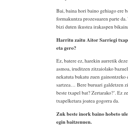
Bai, baina hori baino gehiago ere b
formakuntza prozesuaren parte da. 
bizi duten ikustea irakaspen bikain
Harritu zaitu Aitor Sarriegi txap
eta gero?
Ez, batere ez, harekin aurretik dez
asmoa, iruditzen zitzaiolako bazue
nekatuta bukatu zuen gainontzeko d
sartzea… Bere buruari galdetzen zio
beste txapel bat? Zertarako?’. Ez z
txapelketara joatea gogorra da.
Zuk beste inork baino hobeto ule
egin baitzenuen.