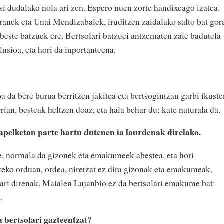
usi dudalako nola ari zen. Espero nuen zorte handixeago izatea.
ranek eta Unai Mendizabalek, iruditzen zaidalako salto bat gor
a beste batzuek ere. Bertsolari batzuei antzematen zaie badutela
ilusioa, eta hori da inportanteena.
a da bere burua berritzen jakitea eta bertsogintzan garbi ikuste
rian, besteak heltzen doaz, eta hala behar du; kate naturala da.
apelketan parte hartu dutenen ia laurdenak direlako.
re, normala da gizonek eta emakumeek abestea, eta hori
tzeko orduan, ordea, niretzat ez dira gizonak eta emakumeak,
n ari direnak. Maialen Lujanbio ez da bertsolari emakume bat:
.
 bertsolari gazteentzat?