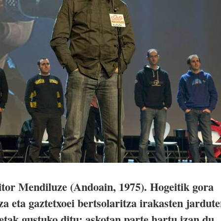
itor Mendiluze (Andoain, 1975). Hogeitik gora
a eta gaztetxoei bertsolaritza irakasten jardut
etak gustuko ditu; askotan parte hartu izan du,