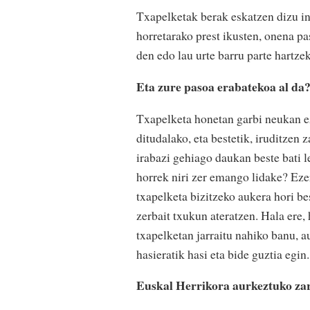
Txapelketak berak eskatzen dizu int
horretarako prest ikusten, onena pa
den edo lau urte barru parte hartz
Eta zure pasoa erabatekoa al da
Txapelketa honetan garbi neukan ez
ditudalako, eta bestetik, iruditzen
irabazi gehiago daukan beste bati le
horrek niri zer emango lidake? Ezer
txapelketa bizitzeko aukera hori b
zerbait txukun ateratzen. Hala ere, 
txapelketan jarraitu nahiko banu, 
hasieratik hasi eta bide guztia egin
Euskal Herrikora aurkeztuko zar