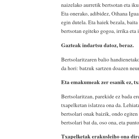
naizelako aurretik bertsotan eta ik
Eta onerako, adibidez, Oihana Igua
egin dutela. Eta haiek bezala, bait
bertsotan egiteko gogoa, irrika eta 
Gazteak indartsu datoz, beraz.
Bertsolaritzaren balio handienetako
da hori: batzuk sartzen doazen neur
Eta emakumeak zer esanik ez, tx
Bertsolaritzan, parekide ez bada e
txapelketan islatzea ona da. Lehia
bertsolari onak baizik, ondo egite
bertsolari bat da, oso ona, eta punto
Txapelketak erakusleiho ona dira