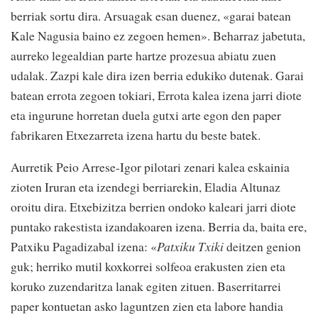
berriak sortu dira. Arsuagak esan duenez, «garai batean
Kale Nagusia baino ez zegoen hemen». Beharraz jabetuta,
aurreko legealdian parte hartze prozesua abiatu zuen
udalak. Zazpi kale dira izen berria edukiko dutenak. Garai
batean errota zegoen tokiari, Errota kalea izena jarri diote
eta ingurune horretan duela gutxi arte egon den paper
fabrikaren Etxezarreta izena hartu du beste batek.
Aurretik Peio Arrese-Igor pilotari zenari kalea eskainia
zioten Iruran eta izendegi berriarekin, Eladia Altunaz
oroitu dira. Etxebizitza berrien ondoko kaleari jarri diote
puntako rakestista izandakoaren izena. Berria da, baita ere,
Patxiku Pagadizabal izena: «
Patxiku Txiki
deitzen genion
guk; herriko mutil koxkorrei solfeoa erakusten zien eta
koruko zuzendaritza lanak egiten zituen. Baserritarrei
paper kontuetan asko laguntzen zien eta labore handia