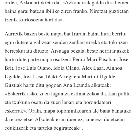
ordea, Azkonartokieta da: «Azkonarrak galdu dira hemen
baina garai batean ibiliko ziren franko. Niretzat guztietan
izenik kuriosoena hori da».
Aurretik bazen beste mapa bat Iruran, baina hura berritu
egin dute eta galtzear zeuden zenbait erreka eta toki izen
berreskuratu dituzte. Arsuaga bezala, beste herritar askok
hartu dute parte mapa osatzen: Pedro Mari Pasaban, Joxe
Brit, Jose Luis Olano, Idoia Olano, Alex Lasa, Ainhoa
Ugalde, Joxi Lasa, Iñaki Arregi eta Marimi Ugalde.
Guztiak hartu ditu gogoan Ana Leunda alkateak:
«Eskerrik asko, zuen laguntza estimatzekoa da. Lan polita
eta txukuna osatu da zuen lanari eta borondateari
eskerrak». Orain, mapa toponimikoaren ale bana banatuko
da etxez etxe. Alkateak esan duenez, «merezi du etxean
edukitzeak eta tarteka begiratzeak».