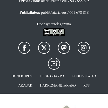
Erredakzioa:
ataria@ataria.eus
/ 943 655 695
Publizitatea:
publi@ataria.eus
/ 661 678 818
Codesyntaxek garatua
HONI BURUZ
LEGE OHARRA
PUBLIZITATEA
ARAUAK
HARREMANETARAKO
RSS