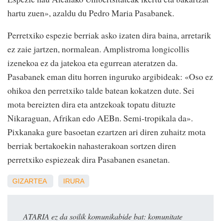
hartu zuen», azaldu du Pedro Maria Pasabanek.
Perretxiko espezie berriak asko izaten dira baina, arretarik
ez zaie jartzen, normalean. Amplistroma longicollis
izenekoa ez da jatekoa eta egurrean ateratzen da.
Pasabanek eman ditu horren inguruko argibideak: «Oso ez
ohikoa den perretxiko talde batean kokatzen dute. Sei
mota bereizten dira eta antzekoak topatu dituzte
Nikaraguan, Afrikan edo AEBn. Semi-tropikala da».
Pixkanaka gure basoetan ezartzen ari diren zuhaitz mota
berriak bertakoekin nahasterakoan sortzen diren
perretxiko espiezeak dira Pasabanen esanetan.
GIZARTEA
IRURA
ATARIA ez da soilik komunikabide bat: komunitate