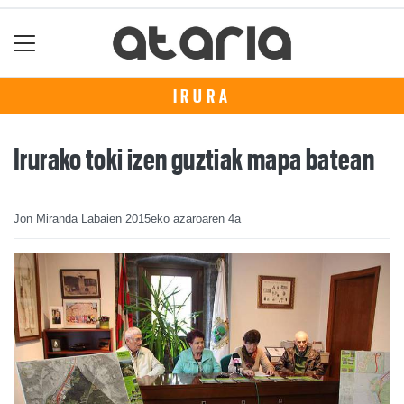
IRURA
Irurako toki izen guztiak mapa batean
Jon Miranda Labaien
2015eko azaroaren 4a