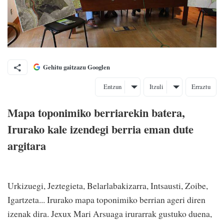
Gehitu gaitzazu Googlen
Entzun
Itzuli
Erraztu
Mapa toponimiko berriarekin batera,
Irurako kale izendegi berria eman dute
argitara
Urkizuegi, Jeztegieta, Belarlabakizarra, Intsausti, Zoibe,
Igartzeta... Irurako mapa toponimiko berrian ageri diren
izenak dira. Jexux Mari Arsuaga irurarrak gustuko duena,