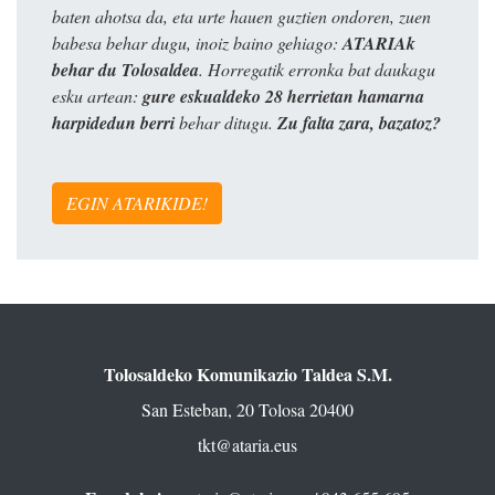
baten ahotsa da, eta urte hauen guztien ondoren, zuen
babesa behar dugu, inoiz baino gehiago:
ATARIAk
behar du Tolosaldea
. Horregatik erronka bat daukagu
esku artean:
gure eskualdeko 28 herrietan hamarna
harpidedun berri
behar ditugu.
Zu falta zara, bazatoz?
EGIN ATARIKIDE!
Tolosaldeko Komunikazio Taldea S.M.
San Esteban, 20 Tolosa 20400
tkt@ataria.eus