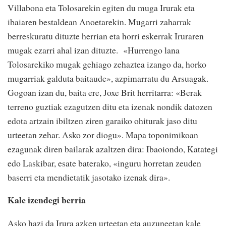
Villabona eta Tolosarekin egiten du muga Irurak eta
ibaiaren bestaldean Anoetarekin. Mugarri zaharrak
berreskuratu dituzte herrian eta horri eskerrak Iruraren
mugak ezarri ahal izan dituzte. «Hurrengo lana
Tolosarekiko mugak gehiago zehaztea izango da, horko
mugarriak galduta baitaude», azpimarratu du Arsuagak.
Gogoan izan du, baita ere, Joxe Brit herritarra: «Berak
terreno guztiak ezagutzen ditu eta izenak nondik datozen
edota artzain ibiltzen ziren garaiko ohiturak jaso ditu
urteetan zehar. Asko zor diogu». Mapa toponimikoan
ezagunak diren bailarak azaltzen dira: Ibaoiondo, Katategi
edo Laskibar, esate baterako, «inguru horretan zeuden
baserri eta mendietatik jasotako izenak dira».
Kale izendegi berria
Asko hazi da Irura azken urteetan eta auzuneetan kale