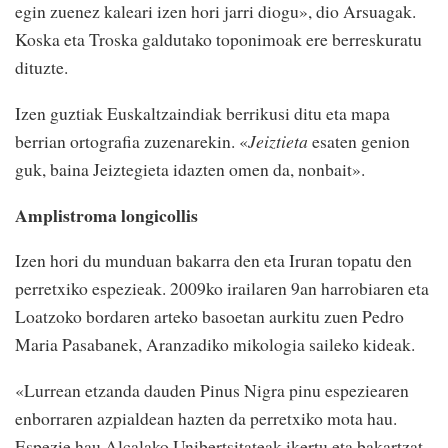
egin zuenez kaleari izen hori jarri diogu», dio Arsuagak.
Koska eta Troska galdutako toponimoak ere berreskuratu
dituzte.
Izen guztiak Euskaltzaindiak berrikusi ditu eta mapa
berrian ortografia zuzenarekin. «
Jeiztieta
esaten genion
guk, baina Jeiztegieta idazten omen da, nonbait».
Amplistroma longicollis
Izen hori du munduan bakarra den eta Iruran topatu den
perretxiko espezieak. 2009ko irailaren 9an harrobiaren eta
Loatzoko bordaren arteko basoetan aurkitu zuen Pedro
Maria Pasabanek, Aranzadiko mikologia saileko kideak.
«Lurrean etzanda dauden Pinus Nigra pinu espeziearen
enborraren azpialdean hazten da perretxiko mota hau.
Espezie hau Alcalako Unibertsitateak ikertu eta bakartzat