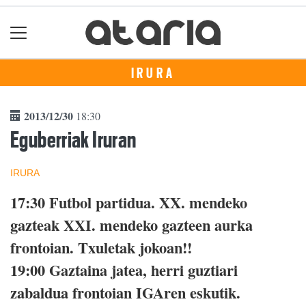
IRURA
2013/12/30
18:30
Eguberriak Iruran
IRURA
17:30 Futbol partidua. XX. mendeko
gazteak XXI. mendeko gazteen aurka
frontoian. Txuletak jokoan!!
19:00 Gaztaina jatea, herri guztiari
zabaldua frontoian IGAren eskutik.