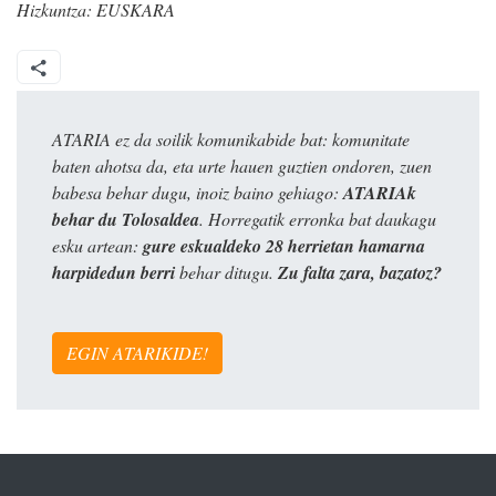
Hizkuntza:
EUSKARA
ATARIA ez da soilik komunikabide bat: komunitate
baten ahotsa da, eta urte hauen guztien ondoren, zuen
babesa behar dugu, inoiz baino gehiago:
ATARIAk
behar du Tolosaldea
. Horregatik erronka bat daukagu
esku artean:
gure eskualdeko 28 herrietan hamarna
harpidedun berri
behar ditugu.
Zu falta zara, bazatoz?
EGIN ATARIKIDE!