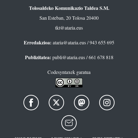
Tolosaldeko Komunikazio Taldea S.M.
San Esteban, 20 Tolosa 20400
tkt@ataria.eus
Erredakzioa:
ataria@ataria.eus
/ 943 655 695
Publizitatea:
publi@ataria.eus
/ 661 678 818
Codesyntaxek garatua