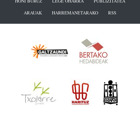
HONI BURUZ
LEGE OHARRA
PUBLIZITATEA
ARAUAK
HARREMANETARAKO
RSS