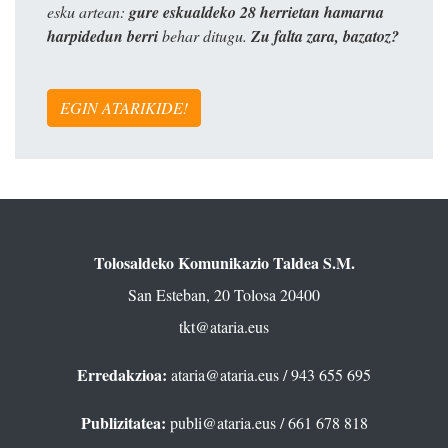
esku artean:
gure eskualdeko 28 herrietan hamarna
harpidedun berri
behar ditugu.
Zu falta zara, bazatoz?
EGIN ATARIKIDE!
Tolosaldeko Komunikazio Taldea S.M.
San Esteban, 20 Tolosa 20400
tkt@ataria.eus
Erredakzioa:
ataria@ataria.eus
/ 943 655 695
Publizitatea:
publi@ataria.eus
/ 661 678 818