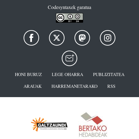
Codesyntaxek garatua
HONI BURUZ
LEGE OHARRA
PUBLIZITATEA
ARAUAK
HARREMANETARAKO
RSS