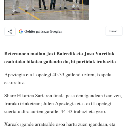
Erraztu
Gehitu gaitzazu Googlen
Beteranoen mailan Joxi Balerdik eta Josu Yurritak
osatutako bikotea gailendu da, bi partidak irabazita
Apeztegia eta Lopetegi 40-33 gailendu ziren, txapela
eskuratuz.
Share Elkartea Sariaren finala pasa den igandean izan zen,
Irurako trinketean; Julen Apeztegia eta Joxi Lopetegi
suertatu dira aurten garaile, 44-33 irabazi eta gero.
Xareak igande arratsalde osoa hartu zuen igandean, eta