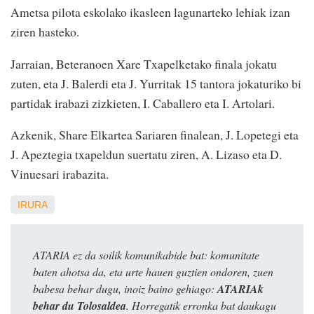
Ametsa pilota eskolako ikasleen lagunarteko lehiak izan
ziren hasteko.
Jarraian, Beteranoen Xare Txapelketako finala jokatu
zuten, eta J. Balerdi eta J. Yurritak 15 tantora jokaturiko bi
partidak irabazi zizkieten, I. Caballero eta I. Artolari.
Azkenik, Share Elkartea Sariaren finalean, J. Lopetegi eta
J. Apeztegia txapeldun suertatu ziren, A. Lizaso eta D.
Vinuesari irabazita.
IRURA
ATARIA ez da soilik komunikabide bat: komunitate
baten ahotsa da, eta urte hauen guztien ondoren, zuen
babesa behar dugu, inoiz baino gehiago:
ATARIAk
behar du Tolosaldea
. Horregatik erronka bat daukagu