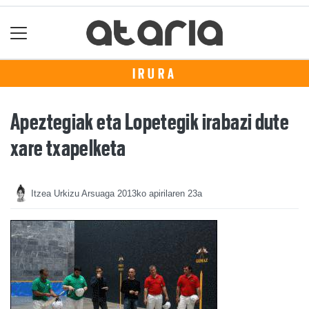
IRURA
Apeztegiak eta Lopetegik irabazi dute
xare txapelketa
Itzea Urkizu Arsuaga
2013ko apirilaren 23a