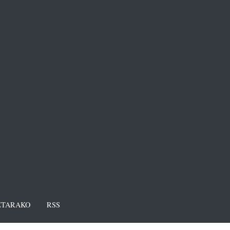
TARAKO
RSS