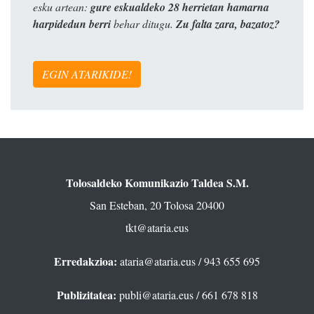
esku artean:
gure eskualdeko 28 herrietan hamarna
harpidedun berri
behar ditugu.
Zu falta zara, bazatoz?
EGIN ATARIKIDE!
Tolosaldeko Komunikazio Taldea S.M.
San Esteban, 20 Tolosa 20400
tkt@ataria.eus
Erredakzioa:
ataria@ataria.eus
/ 943 655 695
Publizitatea:
publi@ataria.eus
/ 661 678 818