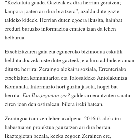
“Kezkatuta gaude. Gazteak ez dira herrian geratzen;
kanpora joaten ari dira bizitzera”, azaldu dute gazte
taldeko kideek. Herrian duten egoera ikusita, hainbat
ereduri buruzko informazioa ematea izan da lehen
helburua.
Etxebizitzaren gaia eta eguneroko bizimodua eskutik
helduta doazela uste dute gazteek, eta hiru adibide eraman
dituzte herrira: Zeraingo alokairu soziala, Errenteriako
etxebizitza komunitarioa eta Tolosaldeko Antolakuntza
Komunala. Informazio hori guztia jasota, hogei bat
herritar
Eta Ikaztegietan zer?
galderari erantzuten saiatu
ziren joan den ostiralean, bilera ireki batean.
Zeraingoa izan zen lehen azalpena. 2016tik alokairu
babestuaren proiektua gauzatzen ari dira bertan.
Ikaztegietan bezala, kezka zegoen Zerainen ere,