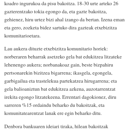
koadro ingurukoa da pisu bakoitza. 18-30 urte arteko 26
gazterentzako tokia egongo da, eta gazte bakoitza,
gehienez, hiru urtez bizi ahal izango da bertan. Izena eman
eta gero, zozketa bidez sartuko dira gazteak etxebizitza
komunitarioetara.
Lau aukera dituzte etxebizitza komunitario horiek:
norberaren beharrak asetzeko gela bat edukitzea litzateke
lehenengo aukera; norbanakoaz gain, beste bizpahiru
pertsonarekin bizitzea bigarrena; ikasgela, egongela,
garbigailua eta trastelekua partekatzea hirugarrena; eta
gela balioaniztun bat edukitzea azkena, auzotarrentzat
irekita egongo litzatekeena. Errentari dagokionez, diru
sarreren %15 ordaindu beharko du bakoitzak, eta
komunitatearentzat lanak ere egin beharko ditu.
Denbora bankuaren ideiari tiraka, hilean bakoitzak