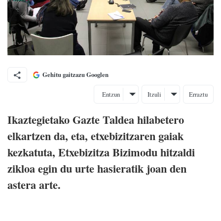
Gehitu gaitzazu Googlen
Entzun
Itzuli
Erraztu
Ikaztegietako Gazte Taldea hilabetero
elkartzen da, eta, etxebizitzaren gaiak
kezkatuta, Etxebizitza Bizimodu hitzaldi
zikloa egin du urte hasieratik joan den
astera arte.