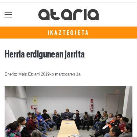
IKAZTEGIETA
Herria erdigunean jarrita
Eneritz Maiz Etxarri
2019ko martxoaren 1a