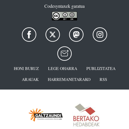
Codesyntaxek garatua
HONI BURUZ
LEGE OHARRA
PUBLIZITATEA
ARAUAK
HARREMANETARAKO
RSS