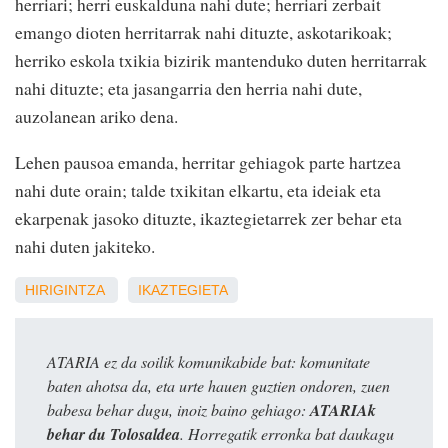
herriari; herri euskalduna nahi dute; herriari zerbait
emango dioten herritarrak nahi dituzte, askotarikoak;
herriko eskola txikia bizirik mantenduko duten herritarrak
nahi dituzte; eta jasangarria den herria nahi dute,
auzolanean ariko dena.
Lehen pausoa emanda, herritar gehiagok parte hartzea
nahi dute orain; talde txikitan elkartu, eta ideiak eta
ekarpenak jasoko dituzte, ikaztegietarrek zer behar eta
nahi duten jakiteko.
HIRIGINTZA
IKAZTEGIETA
ATARIA ez da soilik komunikabide bat: komunitate
baten ahotsa da, eta urte hauen guztien ondoren, zuen
babesa behar dugu, inoiz baino gehiago:
ATARIAk
behar du Tolosaldea
. Horregatik erronka bat daukagu