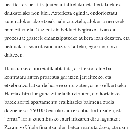
herritarrak herritik joaten ari direlako, eta bertakoek ez
daukatelako non bizi. Azterketa eginda, ondorioztatu
zuten alokairuko etxeak nahi zituztela, alokairu merkeak
nahi zituztela. Gazteei eta helduei begirakoa izan da
prozesua; gazteek emantzipatzeko aukera izan dezaten, eta
helduak, irisgarritasun arazoak tarteko, egokiago bizi
daitezen.
Hausnarketa horretatik abiatuta, arkitekto talde bat
kontratatu zuten prozesua garatzen jarraitzeko, eta
etxebizitza batzorde bat ere sortu zuten, astero elkartzeko.
Herriak hiru lur gune zituela ikusi zuten, eta horietako
batek zortzi apartamentu eraikitzeko baimena zuela
dagoeneko. 550.000 euroko aurrekontua lortu zuten, eta
“erraz” lortu zuten Eusko Jaurlaritzaren diru laguntza;
Zeraingo Udala finantza plan batean sartuta dago, eta ezin