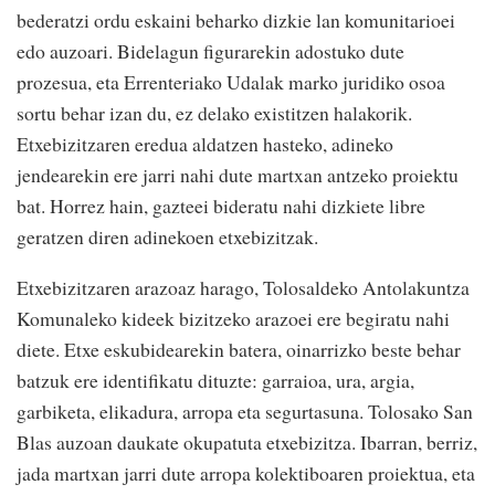
bederatzi ordu eskaini beharko dizkie lan komunitarioei
edo auzoari. Bidelagun figurarekin adostuko dute
prozesua, eta Errenteriako Udalak marko juridiko osoa
sortu behar izan du, ez delako existitzen halakorik.
Etxebizitzaren eredua aldatzen hasteko, adineko
jendearekin ere jarri nahi dute martxan antzeko proiektu
bat. Horrez hain, gazteei bideratu nahi dizkiete libre
geratzen diren adinekoen etxebizitzak.
Etxebizitzaren arazoaz harago, Tolosaldeko Antolakuntza
Komunaleko kideek bizitzeko arazoei ere begiratu nahi
diete. Etxe eskubidearekin batera, oinarrizko beste behar
batzuk ere identifikatu dituzte: garraioa, ura, argia,
garbiketa, elikadura, arropa eta segurtasuna. Tolosako San
Blas auzoan daukate okupatuta etxebizitza. Ibarran, berriz,
jada martxan jarri dute arropa kolektiboaren proiektua, eta