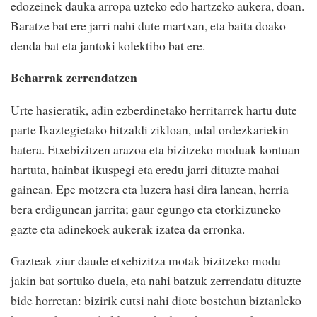
edozeinek dauka arropa uzteko edo hartzeko aukera, doan.
Baratze bat ere jarri nahi dute martxan, eta baita doako
denda bat eta jantoki kolektibo bat ere.
Beharrak zerrendatzen
Urte hasieratik, adin ezberdinetako herritarrek hartu dute
parte Ikaztegietako hitzaldi zikloan, udal ordezkariekin
batera. Etxebizitzen arazoa eta bizitzeko moduak kontuan
hartuta, hainbat ikuspegi eta eredu jarri dituzte mahai
gainean. Epe motzera eta luzera hasi dira lanean, herria
bera erdigunean jarrita; gaur egungo eta etorkizuneko
gazte eta adinekoek aukerak izatea da erronka.
Gazteak ziur daude etxebizitza motak bizitzeko modu
jakin bat sortuko duela, eta nahi batzuk zerrendatu dituzte
bide horretan: bizirik eutsi nahi diote bostehun biztanleko