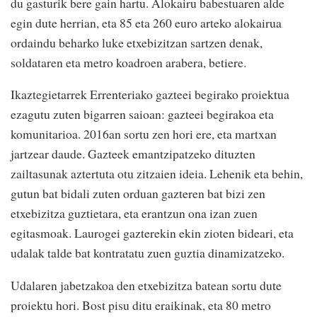
du gasturik bere gain hartu. Alokairu babestuaren alde
egin dute herrian, eta 85 eta 260 euro arteko alokairua
ordaindu beharko luke etxebizitzan sartzen denak,
soldataren eta metro koadroen arabera, betiere.
Ikaztegietarrek Errenteriako gazteei begirako proiektua
ezagutu zuten bigarren saioan: gazteei begirakoa eta
komunitarioa. 2016an sortu zen hori ere, eta martxan
jartzear daude. Gazteek emantzipatzeko dituzten
zailtasunak aztertuta otu zitzaien ideia. Lehenik eta behin,
gutun bat bidali zuten orduan gazteren bat bizi zen
etxebizitza guztietara, eta erantzun ona izan zuen
egitasmoak. Laurogei gazterekin ekin zioten bideari, eta
udalak talde bat kontratatu zuen guztia dinamizatzeko.
Udalaren jabetzakoa den etxebizitza batean sortu dute
proiektu hori. Bost pisu ditu eraikinak, eta 80 metro