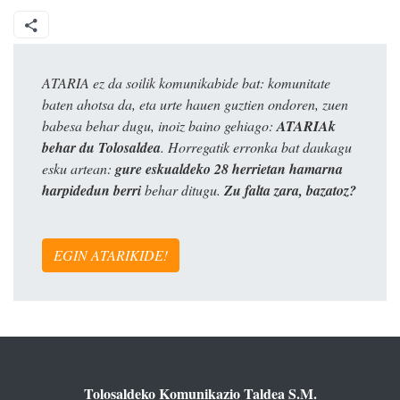
ATARIA ez da soilik komunikabide bat: komunitate
baten ahotsa da, eta urte hauen guztien ondoren, zuen
babesa behar dugu, inoiz baino gehiago:
ATARIAk
behar du Tolosaldea
. Horregatik erronka bat daukagu
esku artean:
gure eskualdeko 28 herrietan hamarna
harpidedun berri
behar ditugu.
Zu falta zara, bazatoz?
EGIN ATARIKIDE!
Tolosaldeko Komunikazio Taldea S.M.