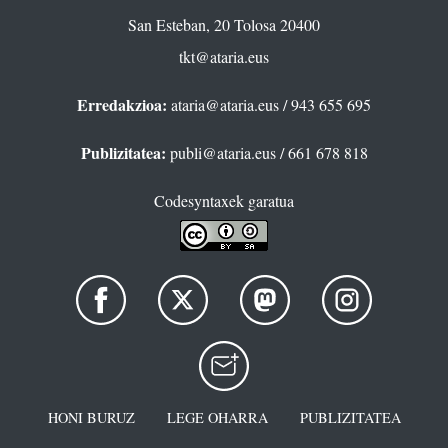
San Esteban, 20 Tolosa 20400
tkt@ataria.eus
Erredakzioa:
ataria@ataria.eus
/ 943 655 695
Publizitatea:
publi@ataria.eus
/ 661 678 818
Codesyntaxek garatua
HONI BURUZ
LEGE OHARRA
PUBLIZITATEA