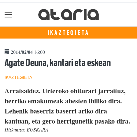
IKAZTEGIETA
2014/02/04
16:00
Agate Deuna, kantari eta eskean
IKAZTEGIETA
Arratsaldez. Urteroko ohiturari jarraituz,
herriko emakumeak abesten ibiliko dira.
Lehenik baserriz baserri ariko dira
kantuan, eta gero herrigunetik pasako dira.
Hizkuntza:
EUSKARA