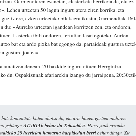
ntzan. Garmendiaren esanetan, «lasterketa herrikoia da, eta ez
». Lehen urteetan 50 lagun inguru atera ziren korrika, eta
ta guztiz ere, azken urteetako bilakaera ikusita, Garmendiak 160
en du: «Aurreko urteetan igandean korritzen zen, eta ondoren,
ituen. Lasterka ibili ondoren, tertulian lasai egoteko. Aurten
utxo bat eta ardo pixka bat egongo da, partaideak gustura uzte
ia gustura joatea».
ia amaitzen denean, 70 bazkide inguru dituen Herrgintza
uko du. Ospakizunak afariarekin izango du jarraipena, 20:30eti
bat: komunitate baten ahotsa da, eta urte hauen guztien ondoren,
ino gehiago:
ATARIAk behar du Tolosaldea
. Horregatik erronka
kualdeko 28 herrietan hamarna harpidedun berri
behar ditugu.
Zu