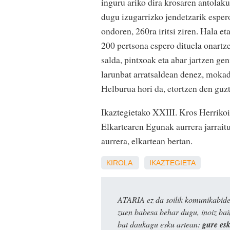
inguru ariko dira krosaren antolaku
dugu izugarrizko jendetzarik espero
ondoren, 260ra iritsi ziren. Hala e
200 pertsona espero dituela onartz
salda, pintxoak eta abar jartzen gen
larunbat arratsaldean denez, mokad
Helburua hori da, etortzen den guzt
Ikaztegietako XXIII. Kros Herriko
Elkartearen Egunak aurrera jarrait
aurrera, elkartean bertan.
KIROLA
IKAZTEGIETA
ATARIA ez da soilik komunikabide 
zuen babesa behar dugu, inoiz ba
bat daukagu esku artean:
gure es