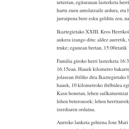
urteetan, egitarauan lasterketa her
hartu zuen antolatzaile ardura, eta
jarraipena bere esku gelditu zen, n
Ikaztegietako XXIII. Kros Herriko
aukera izango ditu: aldez aurretik
truke; egunean bertan, 15:00etatik
Familia giroko herri lasterketa 16:
16:15ean. Hauek kilometro bakarre
jolasean ibiliko dira Ikaztegietako
hauek, 10 kilometroko ibilbidea egi
Kasu honetan, lehen sailkatuentzat
lehen beteronoek; lehen herritarrek
izerdiaren ordaina.
Aurreko lanketa gehiena Joxe Mari