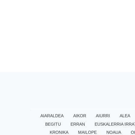
AIARALDEA
AIKOR
AIURRI
ALEA
BEGITU
ERRAN
EUSKALERRIA IRRA
KRONIKA
MAILOPE
NOAUA
O