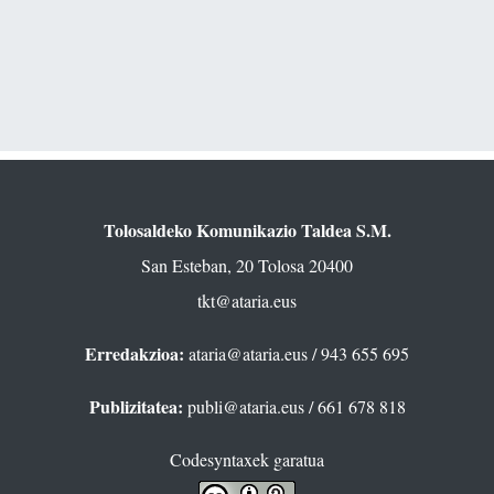
Tolosaldeko Komunikazio Taldea S.M.
San Esteban, 20 Tolosa 20400
tkt@ataria.eus
Erredakzioa:
ataria@ataria.eus
/ 943 655 695
Publizitatea:
publi@ataria.eus
/ 661 678 818
Codesyntaxek garatua