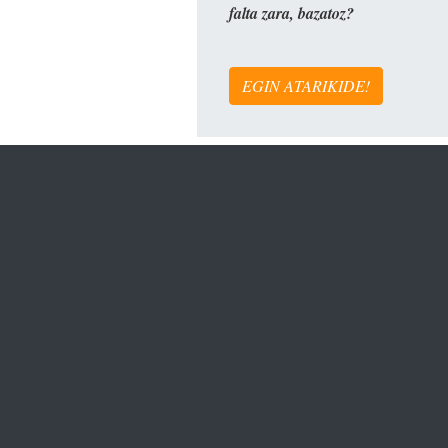
falta zara, bazatoz?
EGIN ATARIKIDE!