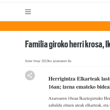
Familia giroko herri krosa, 
Asier Imaz
2013ko azaroaren 8a
Herrigintza Elkarteak las
16an; izena emateko bidea
Azaroaren 16ean Ikaztegietako Her
zabaldu zituen ateak elkarteak, eta