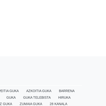
EITIA GUKA
AZKOITIA GUKA
BARRENA
GUKA
GUKA TELEBISTA
HIRUKA
Z GUKA
ZUMAIA GUKA
28 KANALA