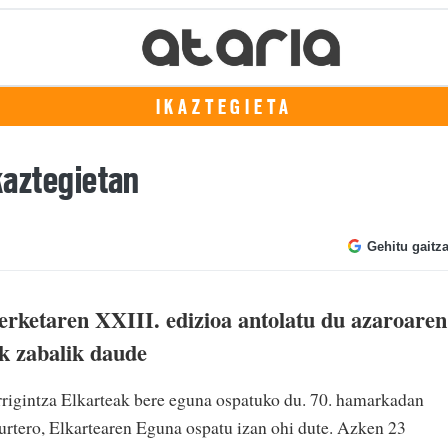
IKAZTEGIETA
Ikaztegietan
Gehitu gaitz
terketaren XXIII. edizioa antolatu du azaroaren
k zabalik daude
rigintza Elkarteak bere eguna ospatuko du. 70. hamarkadan
 urtero, Elkartearen Eguna ospatu izan ohi dute. Azken 23