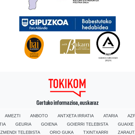
Gertuko informazioa, euskaraz
AMEZTI
ANBOTO
ANTXETA IRRATIA
ATARIA
AZP
TIA
GEURIA
GOIENA
GOIERRI TELEBISTA
GUAIXE
IZMENDI TELEBISTA
ORIO GUKA
TXINTXARRI
ZARAUT