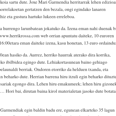
rikoia sartu dute. Joxe Mari Garmendia herritarrak lehen edizioa
 horrelakoetan gertatzen den bezala, ongi egindako lanaren
ahiz eta gustura hartuko lukeen erreleboa.
ia hurrengo larunbatean jokatuko da. Izena eman nahi duenak b
, www.herrikrossa.com web orrian apuntatu daiteke, 10 euroren
 16:00etara eman daiteke izena, kasu honetan, 13 euro ordaindu
30ean hasiko da. Aurrez, herriko haurrak aterako dira korrika,
ko ibilbidea egingo dute. Lehiakortasunean baino gehiago
 belaunaldi berriak. Ondoren etorriko da helduen txanda, eta
n beharko dute. Herrian barrena hiru itzuli egin beharko dituzte
 sariak egongo dira. Lehen hiru emakumeek; lehen hiru gizone
… Hori bai, dirutan baina kirol materialetan jasoko dute botat
 Garmendiak egin baldin badu ere, egunean elkarteko 35 lagun