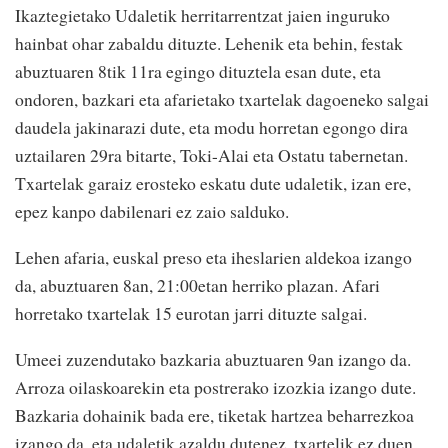
Ikaztegietako Udaletik herritarrentzat jaien inguruko
hainbat ohar zabaldu dituzte. Lehenik eta behin, festak
abuztuaren 8tik 11ra egingo dituztela esan dute, eta
ondoren, bazkari eta afarietako txartelak dagoeneko salgai
daudela jakinarazi dute, eta modu horretan egongo dira
uztailaren 29ra bitarte, Toki-Alai eta Ostatu tabernetan.
Txartelak garaiz erosteko eskatu dute udaletik, izan ere,
epez kanpo dabilenari ez zaio salduko.
Lehen afaria, euskal preso eta iheslarien aldekoa izango
da, abuztuaren 8an, 21:00etan herriko plazan. Afari
horretako txartelak 15 eurotan jarri dituzte salgai.
Umeei zuzendutako bazkaria abuztuaren 9an izango da.
Arroza oilaskoarekin eta postrerako izozkia izango dute.
Bazkaria dohainik bada ere, tiketak hartzea beharrezkoa
izango da, eta udaletik azaldu dutenez, txartelik ez duen