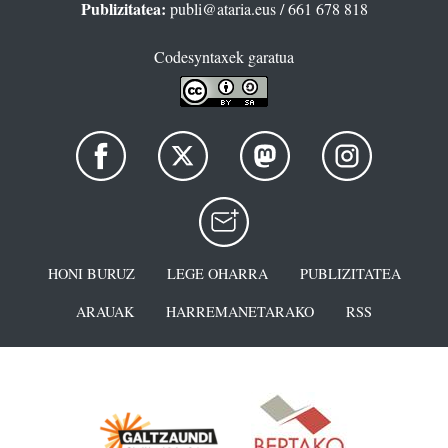
Publizitatea:
publi@ataria.eus
/ 661 678 818
Codesyntaxek garatua
HONI BURUZ
LEGE OHARRA
PUBLIZITATEA
ARAUAK
HARREMANETARAKO
RSS