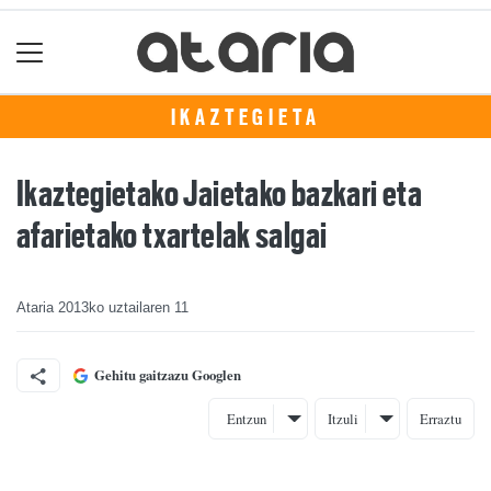
IKAZTEGIETA
Ikaztegietako Jaietako bazkari eta
afarietako txartelak salgai
Ataria
2013ko uztailaren 11
Gehitu gaitzazu Googlen
Entzun
Itzuli
Erraztu