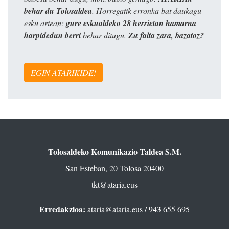
behar du Tolosaldea
. Horregatik erronka bat daukagu
esku artean:
gure eskualdeko 28 herrietan hamarna
harpidedun berri
behar ditugu.
Zu falta zara, bazatoz?
EGIN ATARIKIDE!
Tolosaldeko Komunikazio Taldea S.M.
San Esteban, 20 Tolosa 20400
tkt@ataria.eus
Erredakzioa:
ataria@ataria.eus
/ 943 655 695