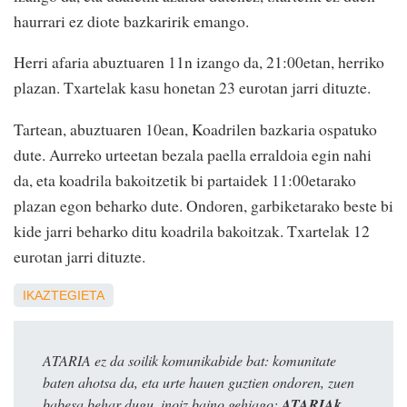
haurrari ez diote bazkaririk emango.
Herri afaria abuztuaren 11n izango da, 21:00etan, herriko
plazan. Txartelak kasu honetan 23 eurotan jarri dituzte.
Tartean, abuztuaren 10ean, Koadrilen bazkaria ospatuko
dute. Aurreko urteetan bezala paella erraldoia egin nahi
da, eta koadrila bakoitzetik bi partaidek 11:00etarako
plazan egon beharko dute. Ondoren, garbiketarako beste bi
kide jarri beharko ditu koadrila bakoitzak. Txartelak 12
eurotan jarri dituzte.
IKAZTEGIETA
ATARIA ez da soilik komunikabide bat: komunitate
baten ahotsa da, eta urte hauen guztien ondoren, zuen
babesa behar dugu, inoiz baino gehiago:
ATARIAk