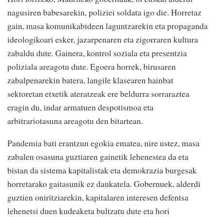
nagusiren babesarekin, poliziei soldata igo die. Horretaz
gain, masa komunikabideen laguntzarekin eta propaganda
ideologikoari esker, jazarpenaren eta zigorraren kultura
zabaldu dute. Gainera, kontrol soziala eta presentzia
poliziala areagotu dute. Egoera horrek, birusaren
zabalpenarekin batera, langile klasearen hainbat
sektoretan etxetik ateratzeak ere beldurra sorraraztea
eragin du, indar armatuen despotismoa eta
arbitrariotasuna areagotu den bitartean.
Pandemia bati erantzun egokia ematea, nire ustez, masa
zabalen osasuna guztiaren gainetik lehenestea da eta
bistan da sistema kapitalistak eta demokrazia burgesak
horretarako gaitasunik ez daukatela. Gobernuek, alderdi
guztien oniritziarekin, kapitalaren interesen defentsa
lehenetsi duen kudeaketa bultzatu dute eta hori