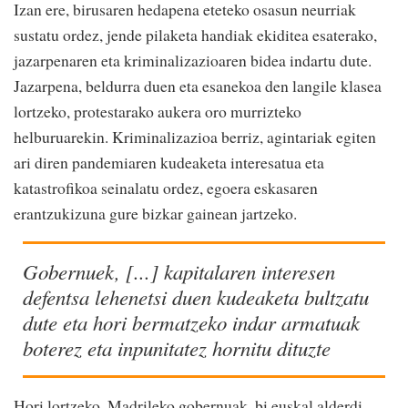
Izan ere, birusaren hedapena eteteko osasun neurriak
sustatu ordez, jende pilaketa handiak ekiditea esaterako,
jazarpenaren eta kriminalizazioaren bidea indartu dute.
Jazarpena, beldurra duen eta esanekoa den langile klasea
lortzeko, protestarako aukera oro murrizteko
helburuarekin. Kriminalizazioa berriz, agintariak egiten
ari diren pandemiaren kudeaketa interesatua eta
katastrofikoa seinalatu ordez, egoera eskasaren
erantzukizuna gure bizkar gainean jartzeko.
Gobernuek, [...] kapitalaren interesen
defentsa lehenetsi duen kudeaketa bultzatu
dute eta hori bermatzeko indar armatuak
boterez eta inpunitatez hornitu dituzte
Hori lortzeko, Madrileko gobernuak, bi euskal alderdi