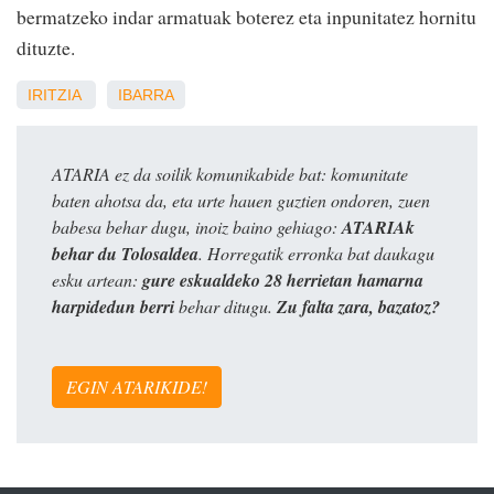
bermatzeko indar armatuak boterez eta inpunitatez hornitu
dituzte.
IRITZIA
IBARRA
ATARIA ez da soilik komunikabide bat: komunitate
baten ahotsa da, eta urte hauen guztien ondoren, zuen
babesa behar dugu, inoiz baino gehiago:
ATARIAk
behar du Tolosaldea
. Horregatik erronka bat daukagu
esku artean:
gure eskualdeko 28 herrietan hamarna
harpidedun berri
behar ditugu.
Zu falta zara, bazatoz?
EGIN ATARIKIDE!