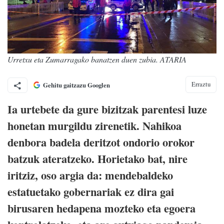
Urretxu eta Zumarragako banatzen duen zubia. ATARIA
Erraztu
Gehitu gaitzazu Googlen
Ia urtebete da gure bizitzak parentesi luze
honetan murgildu zirenetik. Nahikoa
denbora badela deritzot ondorio orokor
batzuk ateratzeko. Horietako bat, nire
iritziz, oso argia da: mendebaldeko
estatuetako gobernariak ez dira gai
birusaren hedapena mozteko eta egoera