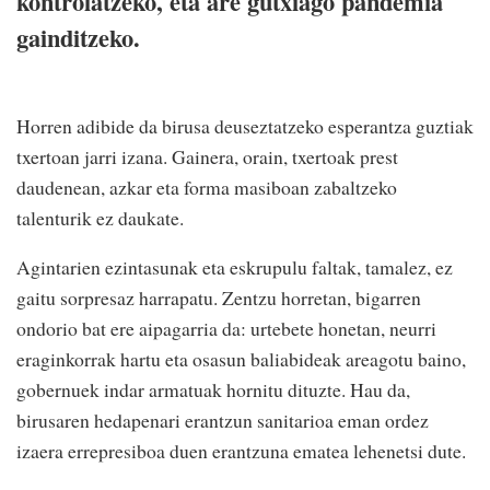
kontrolatzeko, eta are gutxiago pandemia
gainditzeko.
Horren adibide da birusa deuseztatzeko esperantza guztiak
txertoan jarri izana. Gainera, orain, txertoak prest
daudenean, azkar eta forma masiboan zabaltzeko
talenturik ez daukate.
Agintarien ezintasunak eta eskrupulu faltak, tamalez, ez
gaitu sorpresaz harrapatu. Zentzu horretan, bigarren
ondorio bat ere aipagarria da: urtebete honetan, neurri
eraginkorrak hartu eta osasun baliabideak areagotu baino,
gobernuek indar armatuak hornitu dituzte. Hau da,
birusaren hedapenari erantzun sanitarioa eman ordez
izaera errepresiboa duen erantzuna ematea lehenetsi dute.