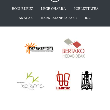
HONI BURUZ
LEGE OHARRA
PUBLIZITATEA
ARAUAK
HARREMANETARAKO
RSS