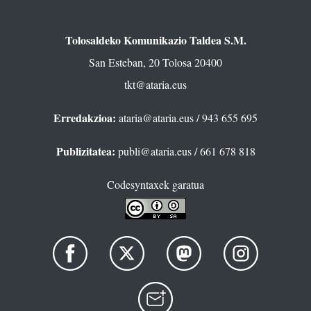
Tolosaldeko Komunikazio Taldea S.M.
San Esteban, 20 Tolosa 20400
tkt@ataria.eus
Erredakzioa:
ataria@ataria.eus
/ 943 655 695
Publizitatea:
publi@ataria.eus
/ 661 678 818
Codesyntaxek garatua