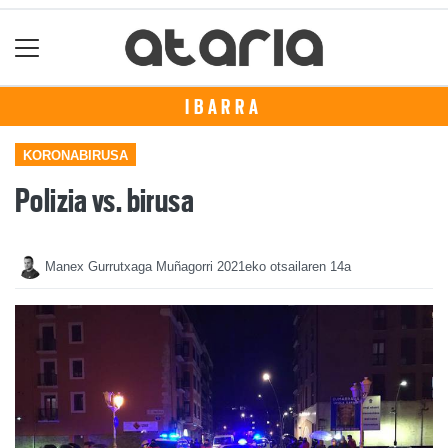
IBARRA
KORONABIRUSA
Polizia vs. birusa
Manex Gurrutxaga Muñagorri
2021eko otsailaren 14a