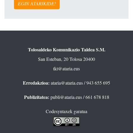
EGIN ATARIKIDE!
Tolosaldeko Komunikazio Taldea S.M.
San Esteban, 20 Tolosa 20400
tkt@ataria.eus
Erredakzioa:
ataria@ataria.eus
/ 943 655 695
Publizitatea:
publi@ataria.eus
/ 661 678 818
Codesyntaxek garatua