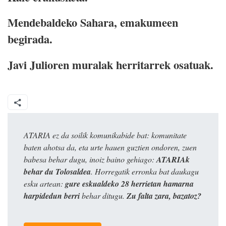
Mendebaldeko Sahara, emakumeen
begirada.
Javi Julioren muralak herritarrek osatuak.
ATARIA ez da soilik komunikabide bat: komunitate
baten ahotsa da, eta urte hauen guztien ondoren, zuen
babesa behar dugu, inoiz baino gehiago:
ATARIAk
behar du Tolosaldea
. Horregatik erronka bat daukagu
esku artean:
gure eskualdeko 28 herrietan hamarna
harpidedun berri
behar ditugu.
Zu falta zara, bazatoz?