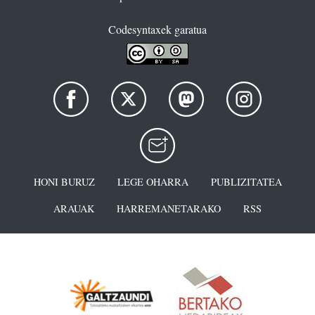
Codesyntaxek garatua
HONI BURUZ
LEGE OHARRA
PUBLIZITATEA
ARAUAK
HARREMANETARAKO
RSS