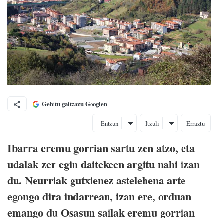
Gehitu gaitzazu Googlen
Entzun
Itzuli
Erraztu
Ibarra eremu gorrian sartu zen atzo, eta
udalak zer egin daitekeen argitu nahi izan
du. Neurriak gutxienez astelehena arte
egongo dira indarrean, izan ere, orduan
emango du Osasun sailak eremu gorrian