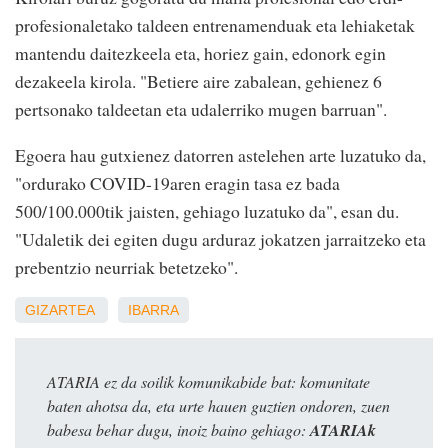
profesionaletako taldeen entrenamenduak eta lehiaketak
mantendu daitezkeela eta, horiez gain, edonork egin
dezakeela kirola. "Betiere aire zabalean, gehienez 6
pertsonako taldeetan eta udalerriko mugen barruan".
Egoera hau gutxienez datorren astelehen arte luzatuko da,
"ordurako COVID-19aren eragin tasa ez bada
500/100.000tik jaisten, gehiago luzatuko da", esan du.
"Udaletik dei egiten dugu arduraz jokatzen jarraitzeko eta
prebentzio neurriak betetzeko".
GIZARTEA
IBARRA
ATARIA ez da soilik komunikabide bat: komunitate
baten ahotsa da, eta urte hauen guztien ondoren, zuen
babesa behar dugu, inoiz baino gehiago:
ATARIAk