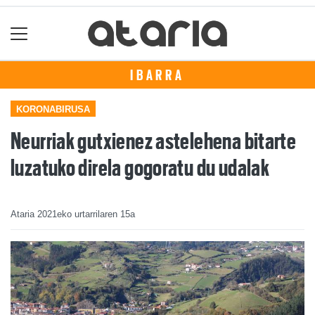
IBARRA
KORONABIRUSA
Neurriak gutxienez astelehena bitarte
luzatuko direla gogoratu du udalak
Ataria
2021eko urtarrilaren 15a