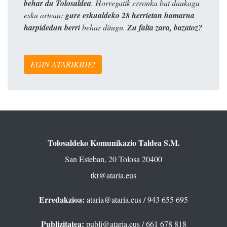
behar du Tolosaldea
. Horregatik erronka bat daukagu
esku artean:
gure eskualdeko 28 herrietan hamarna
harpidedun berri
behar ditugu.
Zu falta zara, bazatoz?
EGIN ATARIKIDE!
Tolosaldeko Komunikazio Taldea S.M.
San Esteban, 20 Tolosa 20400
tkt@ataria.eus
Erredakzioa:
ataria@ataria.eus
/ 943 655 695
Publizitatea:
publi@ataria.eus
/ 661 678 818