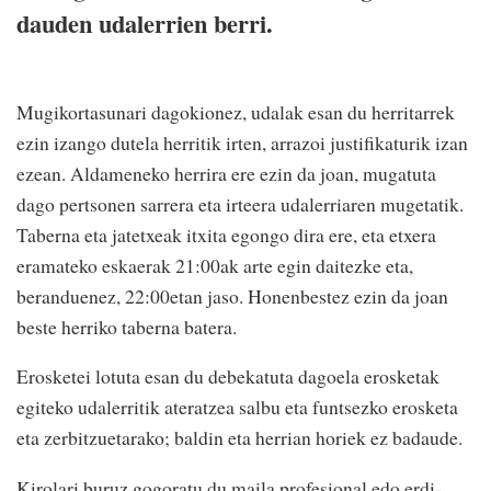
dauden udalerrien berri.
Mugikortasunari dagokionez, udalak esan du herritarrek
ezin izango dutela herritik irten, arrazoi justifikaturik izan
ezean. Aldameneko herrira ere ezin da joan, mugatuta
dago pertsonen sarrera eta irteera udalerriaren mugetatik.
Taberna eta jatetxeak itxita egongo dira ere, eta etxera
eramateko eskaerak 21:00ak arte egin daitezke eta,
beranduenez, 22:00etan jaso. Honenbestez ezin da joan
beste herriko taberna batera.
Erosketei lotuta esan du debekatuta dagoela erosketak
egiteko udalerritik ateratzea salbu eta funtsezko erosketa
eta zerbitzuetarako; baldin eta herrian horiek ez badaude.
Kirolari buruz gogoratu du maila profesional edo erdi-