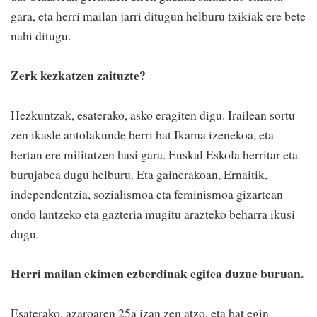
gara, eta herri mailan jarri ditugun helburu txikiak ere bete
nahi ditugu.
Zerk kezkatzen zaituzte?
Hezkuntzak, esaterako, asko eragiten digu. Irailean sortu
zen ikasle antolakunde berri bat Ikama izenekoa, eta
bertan ere militatzen hasi gara. Euskal Eskola herritar eta
burujabea dugu helburu. Eta gainerakoan, Ernaitik,
independentzia, sozialismoa eta feminismoa gizartean
ondo lantzeko eta gazteria mugitu arazteko beharra ikusi
dugu.
Herri mailan ekimen ezberdinak egitea duzue buruan.
Esaterako, azaroaren 25a izan zen atzo, eta bat egin