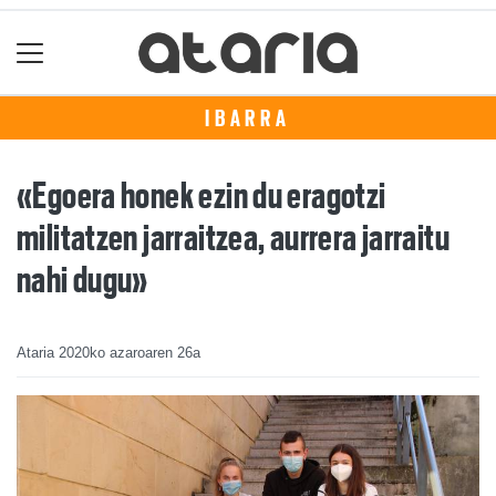
IBARRA
«Egoera honek ezin du eragotzi
militatzen jarraitzea, aurrera jarraitu
nahi dugu»
Ataria
2020ko azaroaren 26a