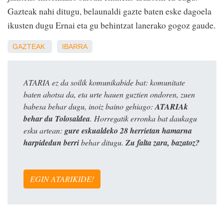
Gazteak nahi ditugu, belaunaldi gazte baten eske dagoela
ikusten dugu Ernai eta gu behintzat lanerako gogoz gaude.
GAZTEAK
IBARRA
ATARIA ez da soilik komunikabide bat: komunitate
baten ahotsa da, eta urte hauen guztien ondoren, zuen
babesa behar dugu, inoiz baino gehiago:
ATARIAk
behar du Tolosaldea
. Horregatik erronka bat daukagu
esku artean:
gure eskualdeko 28 herrietan hamarna
harpidedun berri
behar ditugu.
Zu falta zara, bazatoz?
EGIN ATARIKIDE!