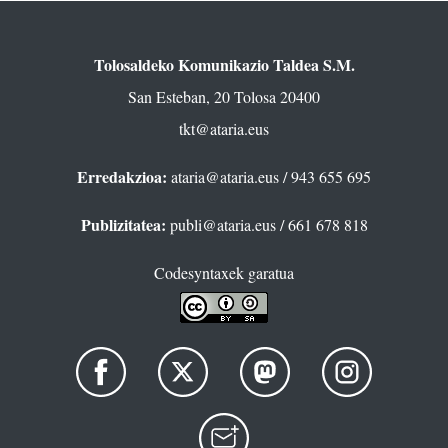
Tolosaldeko Komunikazio Taldea S.M.
San Esteban, 20 Tolosa 20400
tkt@ataria.eus
Erredakzioa:
ataria@ataria.eus
/ 943 655 695
Publizitatea:
publi@ataria.eus
/ 661 678 818
Codesyntaxek garatua