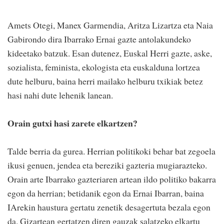
Amets Otegi, Manex Garmendia, Aritza Lizartza eta Naia
Gabirondo dira Ibarrako Ernai gazte antolakundeko
kideetako batzuk. Esan dutenez, Euskal Herri gazte, aske,
sozialista, feminista, ekologista eta euskalduna lortzea
dute helburu, baina herri mailako helburu txikiak betez
hasi nahi dute lehenik lanean.
Orain gutxi hasi zarete elkartzen?
Talde berria da gurea. Herrian politikoki behar bat zegoela
ikusi genuen, jendea eta bereziki gazteria mugiarazteko.
Orain arte Ibarrako gazteriaren artean ildo politiko bakarra
egon da herrian; betidanik egon da Ernai Ibarran, baina
IArekin haustura gertatu zenetik desagertuta bezala egon
da. Gizartean gertatzen diren gauzak salatzeko elkartu