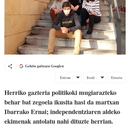
Gehitu gaitzazu Googlen
Entzun
Itzuli
Erraztu
Herriko gazteria politikoki mugiarazteko
behar bat zegoela ikusita hasi da martxan
Ibarrako Ernai; independentziaren aldeko
ekimenak antolatu nahi dituzte herrian.