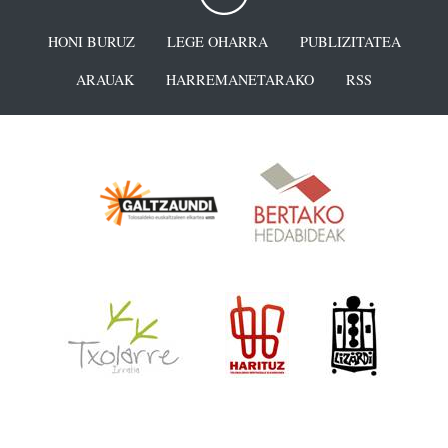
HONI BURUZ
LEGE OHARRA
PUBLIZITATEA
ARAUAK
HARREMANETARAKO
RSS