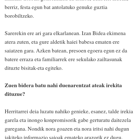
berriz, festa egun bat antolatuko genuke guztia
borobiltzeko.
Sarerekin ere ari gara elkarlanean. Izan Bidea ekimena
atera zuten, eta gure aldetik haiei babesa ematen ere
saiatzen gara. Azken batean, presoen egoera egun ez da
batere erraza eta familiarrek ere sekulako zailtasunak
dituzte bisitak-eta egiteko.
Zuen bidera batu nahi duenarentzat ateak irekita
dituzue?
Herritarrei deia luzatu nahiko genieke, esanez, talde irekia
garela eta inongo konpromisorik gabe gerturatu daitezela
guregana. Nondik nora goazen eta nora iritsi nahi dugun
jakiteko informazio saioak emateko arazorik ez dugu.