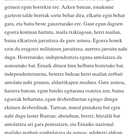
genuen egun horrekin ere. Azken batean, emakume
gazteon talde berriak sortu behar dira, elkartu egin behar
gara, eta baita beste gauzetarako ere. Gaur egun dagoen
egoera kontuan hartuta, maila txikiagoan, herri mailan,
baina elkartzen jarraitzea da gure asmoa. Egoera honek
ezin du eragotzi militatzen jarraitzea, aurrera jarraitu nahi
dugu. Horretarako, independentzia eguna antolatzea da
asmoetako bat. Ernaik dituen hiru helburu horietako bat,
independentziarena, betetze bidean herri mailan zerbait
antolatu nahi genuen, aldarrikapen modura. Gure asmoa,
hasiera batean, egun bateko egitaraua osatzea zen, baina
egoerak behartuta, egun desberdinetan egingo ditugu
ekimen desberdinak. Tartean, mural pintaketa bat egin
nahi dugu laster Ibarran; abenduan, berriz, hitzaldi bat
antolatzea ari gara pentsatzen, eta Ernaiko nazional
mailako norbait gonbidatzea da asmoa; udaberri aldean,