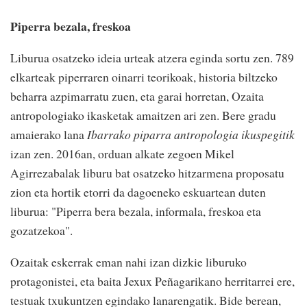
Piperra bezala, freskoa
Liburua osatzeko ideia urteak atzera eginda sortu zen. 789
elkarteak piperraren oinarri teorikoak, historia biltzeko
beharra azpimarratu zuen, eta garai horretan, Ozaita
antropologiako ikasketak amaitzen ari zen. Bere gradu
amaierako lana
Ibarrako piparra antropologia ikuspegitik
izan zen. 2016an, orduan alkate zegoen Mikel
Agirrezabalak liburu bat osatzeko hitzarmena proposatu
zion eta hortik etorri da dagoeneko eskuartean duten
liburua: "Piperra bera bezala, informala, freskoa eta
gozatzekoa".
Ozaitak eskerrak eman nahi izan dizkie liburuko
protagonistei, eta baita Jexux Peñagarikano herritarrei ere,
testuak txukuntzen egindako lanarengatik. Bide berean,