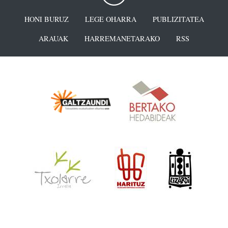
HONI BURUZ
LEGE OHARRA
PUBLIZITATEA
ARAUAK
HARREMANETARAKO
RSS