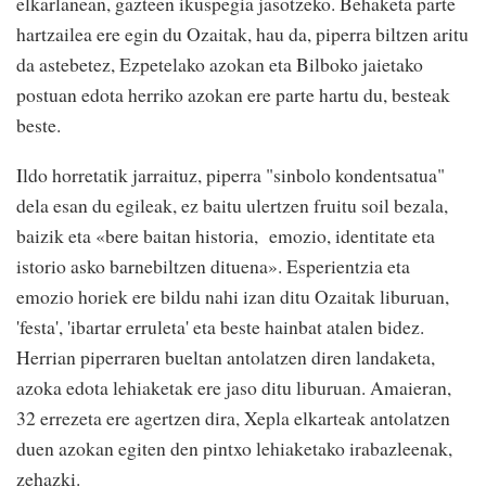
elkarlanean, gazteen ikuspegia jasotzeko. Behaketa parte
hartzailea ere egin du Ozaitak, hau da, piperra biltzen aritu
da astebetez, Ezpetelako azokan eta Bilboko jaietako
postuan edota herriko azokan ere parte hartu du, besteak
beste.
Ildo horretatik jarraituz, piperra "sinbolo kondentsatua"
dela esan du egileak, ez baitu ulertzen fruitu soil bezala,
baizik eta «bere baitan historia, emozio, identitate eta
istorio asko barnebiltzen dituena». Esperientzia eta
emozio horiek ere bildu nahi izan ditu Ozaitak liburuan,
'festa', 'ibartar erruleta' eta beste hainbat atalen bidez.
Herrian piperraren bueltan antolatzen diren landaketa,
azoka edota lehiaketak ere jaso ditu liburuan. Amaieran,
32 errezeta ere agertzen dira, Xepla elkarteak antolatzen
duen azokan egiten den pintxo lehiaketako irabazleenak,
zehazki.