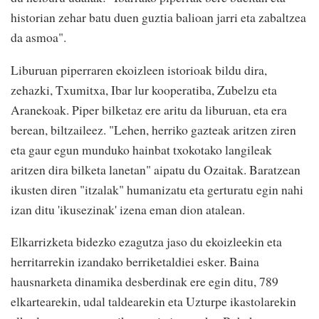
historian zehar batu duen guztia balioan jarri eta zabaltzea
da asmoa".
Liburuan piperraren ekoizleen istorioak bildu dira,
zehazki, Txumitxa, Ibar lur kooperatiba, Zubelzu eta
Aranekoak. Piper bilketaz ere aritu da liburuan, eta era
berean, biltzaileez. "Lehen, herriko gazteak aritzen ziren
eta gaur egun munduko hainbat txokotako langileak
aritzen dira bilketa lanetan" aipatu du Ozaitak. Baratzean
ikusten diren "itzalak" humanizatu eta gerturatu egin nahi
izan ditu 'ikusezinak' izena eman dion atalean.
Elkarrizketa bidezko ezagutza jaso du ekoizleekin eta
herritarrekin izandako berriketaldiei esker. Baina
hausnarketa dinamika desberdinak ere egin ditu, 789
elkartearekin, udal taldearekin eta Uzturpe ikastolarekin