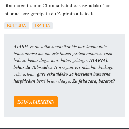
liburuaren itxuran Chroma Estudioak egindako "lan
bikaina" ere goraipatu du Zapirain alkateak.
KULTURA
IBARRA
ATARIA ez da soilik komunikabide bat: komunitate
baten ahotsa da, eta urte hauen guztien ondoren, zuen
babesa behar dugu, inoiz baino gehiago:
ATARIAk
behar du Tolosaldea
. Horregatik erronka bat daukagu
esku artean:
gure eskualdeko 28 herrietan hamarna
harpidedun berri
behar ditugu.
Zu falta zara, bazatoz?
EGIN ATARIKIDE!