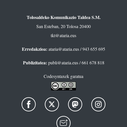
Tolosaldeko Komunikazio Taldea S.M.
San Esteban, 20 Tolosa 20400
tkt@ataria.eus
Erredakzioa:
ataria@ataria.eus
/ 943 655 695
Publizitatea:
publi@ataria.eus
/ 661 678 818
Codesyntaxek garatua