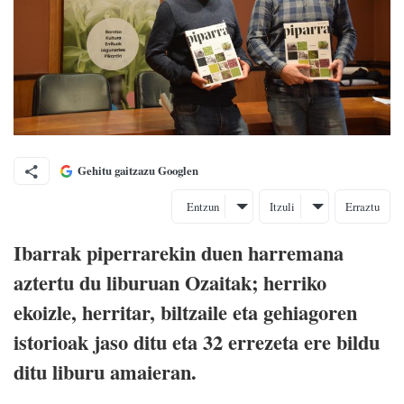
Gehitu gaitzazu Googlen
Entzun
Itzuli
Erraztu
Ibarrak piperrarekin duen harremana
aztertu du liburuan Ozaitak; herriko
ekoizle, herritar, biltzaile eta gehiagoren
istorioak jaso ditu eta 32 errezeta ere bildu
ditu liburu amaieran.