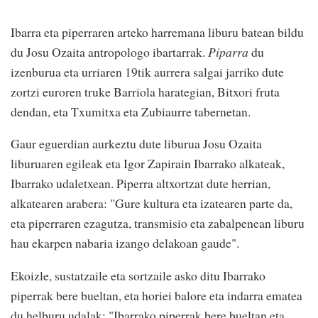
Ibarra eta piperraren arteko harremana liburu batean bildu
du Josu Ozaita antropologo ibartarrak.
Piparra
du
izenburua eta urriaren 19tik aurrera salgai jarriko dute
zortzi euroren truke Barriola harategian, Bitxori fruta
dendan, eta Txumitxa eta Zubiaurre tabernetan.
Gaur eguerdian aurkeztu dute liburua Josu Ozaita
liburuaren egileak eta Igor Zapirain Ibarrako alkateak,
Ibarrako udaletxean. Piperra altxortzat dute herrian,
alkatearen arabera: "Gure kultura eta izatearen parte da,
eta piperraren ezagutza, transmisio eta zabalpenean liburu
hau ekarpen nabaria izango delakoan gaude".
Ekoizle, sustatzaile eta sortzaile asko ditu Ibarrako
piperrak bere bueltan, eta horiei balore eta indarra ematea
du helburu udalak: "Ibarrako piperrak bere bueltan eta