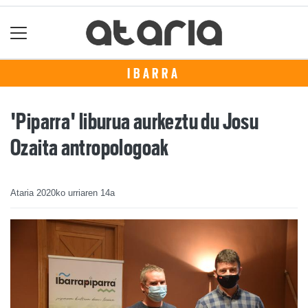
IBARRA
'Piparra' liburua aurkeztu du Josu
Ozaita antropologoak
Ataria
2020ko urriaren 14a