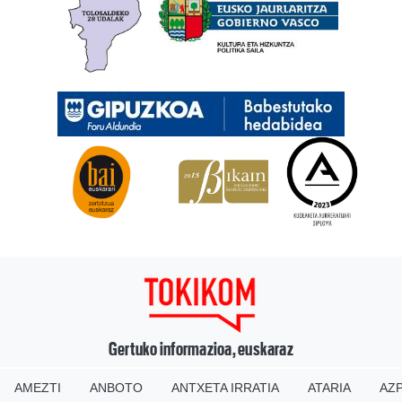
Gertuko informazioa, euskaraz
AMEZTI
ANBOTO
ANTXETA IRRATIA
ATARIA
AZP