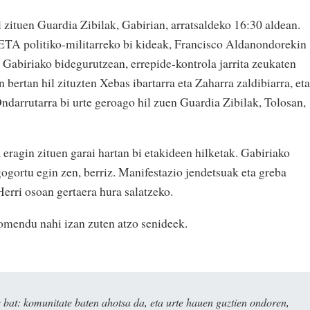
l zituen Guardia Zibilak, Gabirian, arratsaldeko 16:30 aldean.
ETA politiko-militarreko bi kideak, Francisco Aldanondorekin
, Gabiriako bidegurutzean, errepide-kontrola jarrita zeukaten
n bertan hil zituzten Xebas ibartarra eta Zaharra zaldibiarra, eta
darrutarra bi urte geroago hil zuen Guardia Zibilak, Tolosan,
 eragin zituen garai hartan bi etakideen hilketak. Gabiriako
ogortu egin zen, berriz. Manifestazio jendetsuak eta greba
erri osoan gertaera hura salatzeko.
omendu nahi izan zuten atzo senideek.
bat: komunitate baten ahotsa da, eta urte hauen guztien ondoren,