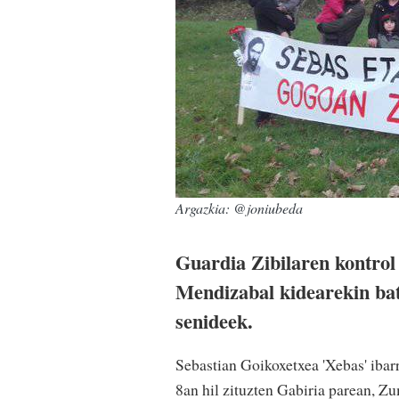
Argazkia: @joniubeda
Guardia Zibilaren kontrol 
Mendizabal kidearekin bate
senideek.
Sebastian Goikoxetxea 'Xebas' iba
8an hil zituzten Gabiria parean, Z