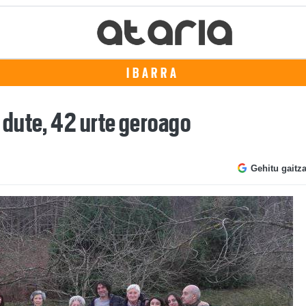
IBARRA
dute, 42 urte geroago
Gehitu gaitz