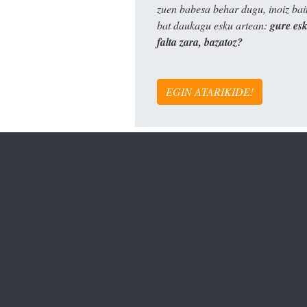
zuen babesa behar dugu, inoiz ba
bat daukagu esku artean:
gure es
falta zara, bazatoz?
EGIN ATARIKIDE!