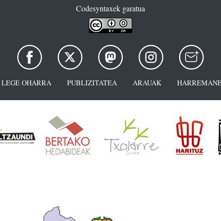
Codesyntaxek garatua
LEGE OHARRA
PUBLIZITATEA
ARAUAK
HARREMANE