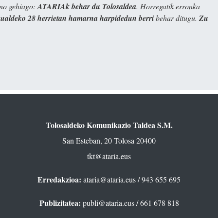
ino gehiago:
ATARIAk behar du Tolosaldea
. Horregatik erronka
kualdeko 28 herrietan hamarna harpidedun berri
behar ditugu.
Zu
Tolosaldeko Komunikazio Taldea S.M.
San Esteban, 20 Tolosa 20400
tkt@ataria.eus
Erredakzioa:
ataria@ataria.eus
/ 943 655 695
Publizitatea:
publi@ataria.eus
/ 661 678 818