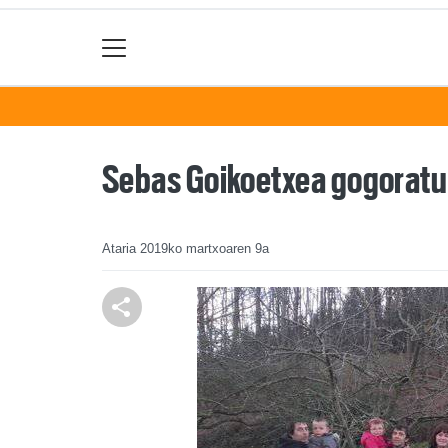
Sebas Goikoetxea gogoratu 
Ataria
2019ko martxoaren 9a