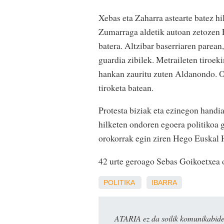
Xebas eta Zaharra astearte batez hi
Zumarraga aldetik autoan zetozen 
batera. Altzibar baserriaren parean
guardia zibilek. Metraileten tiroeki
hankan zauritu zuten Aldanondo. On
tiroketa batean.
Protesta biziak eta ezinegon handia
hilketen ondoren egoera politikoa g
orokorrak egin ziren Hego Euskal H
42 urte geroago Sebas Goikoetxea 
POLITIKA
IBARRA
ATARIA ez da soilik komunikabide 