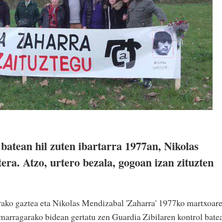
batean hil zuten ibartarra 1977an, Nikolas
ra. Atzo, urtero bezala, gogoan izan zituzten
rrako gaztea eta Nikolas Mendizabal 'Zaharra' 1977ko martxoar
umarragarako bidean gertatu zen Guardia Zibilaren kontrol bate