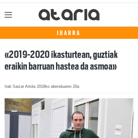
IBARRA
«2019-2020 ikasturtean, guztiak
eraikin barruan hastea da asmoa»
Irati Saizar Artola
2018ko abenduaren 20a