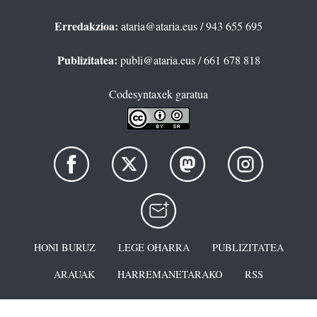
Erredakzioa:
ataria@ataria.eus
/ 943 655 695
Publizitatea:
publi@ataria.eus
/ 661 678 818
Codesyntaxek garatua
HONI BURUZ
LEGE OHARRA
PUBLIZITATEA
ARAUAK
HARREMANETARAKO
RSS