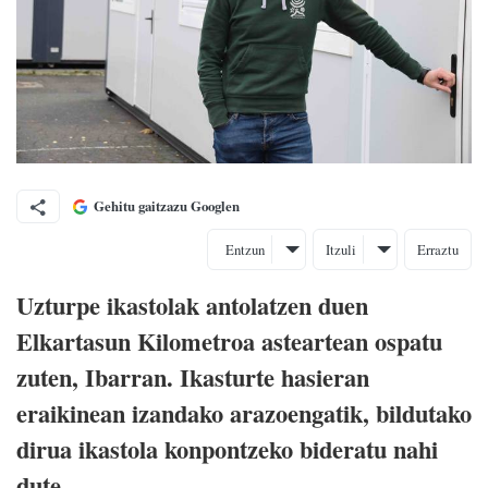
Gehitu gaitzazu Googlen
Entzun
Itzuli
Erraztu
Uzturpe ikastolak antolatzen duen
Elkartasun Kilometroa asteartean ospatu
zuten, Ibarran. Ikasturte hasieran
eraikinean izandako arazoengatik, bildutako
dirua ikastola konpontzeko bideratu nahi
dute.