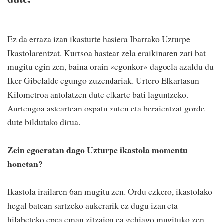
Ez da erraza izan ikasturte hasiera Ibarrako Uzturpe
Ikastolarentzat. Kurtsoa hastear zela eraikinaren zati bat
mugitu egin zen, baina orain «egonkor» dagoela azaldu du
Iker Gibelalde egungo zuzendariak. Urtero Elkartasun
Kilometroa antolatzen dute elkarte bati laguntzeko.
Aurtengoa asteartean ospatu zuten eta beraientzat gorde
dute bildutako dirua.
Zein egoeratan dago Uzturpe ikastola momentu
honetan?
Ikastola irailaren 6an mugitu zen. Ordu ezkero, ikastolako
hegal batean sartzeko aukerarik ez dugu izan eta
hilabeteko epea eman zitzaion ea gehiago mugituko zen