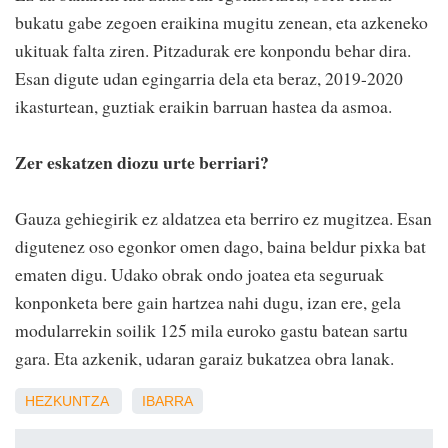
bukatu gabe zegoen eraikina mugitu zenean, eta azkeneko
ukituak falta ziren. Pitzadurak ere konpondu behar dira.
Esan digute udan egingarria dela eta beraz, 2019-2020
ikasturtean, guztiak eraikin barruan hastea da asmoa.
Zer eskatzen diozu urte berriari?
Gauza gehiegirik ez aldatzea eta berriro ez mugitzea. Esan
digutenez oso egonkor omen dago, baina beldur pixka bat
ematen digu. Udako obrak ondo joatea eta seguruak
konponketa bere gain hartzea nahi dugu, izan ere, gela
modularrekin soilik 125 mila euroko gastu batean sartu
gara. Eta azkenik, udaran garaiz bukatzea obra lanak.
HEZKUNTZA
IBARRA