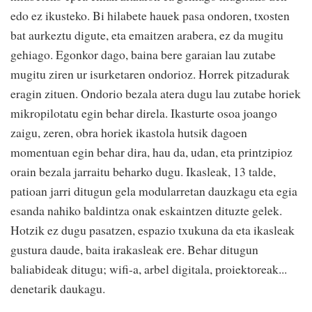
edo ez ikusteko. Bi hilabete hauek pasa ondoren, txosten
bat aurkeztu digute, eta emaitzen arabera, ez da mugitu
gehiago. Egonkor dago, baina bere garaian lau zutabe
mugitu ziren ur isurketaren ondorioz. Horrek pitzadurak
eragin zituen. Ondorio bezala atera dugu lau zutabe horiek
mikropilotatu egin behar direla. Ikasturte osoa joango
zaigu, zeren, obra horiek ikastola hutsik dagoen
momentuan egin behar dira, hau da, udan, eta printzipioz
orain bezala jarraitu beharko dugu. Ikasleak, 13 talde,
patioan jarri ditugun gela modularretan dauzkagu eta egia
esanda nahiko baldintza onak eskaintzen dituzte gelek.
Hotzik ez dugu pasatzen, espazio txukuna da eta ikasleak
gustura daude, baita irakasleak ere. Behar ditugun
baliabideak ditugu; wifi-a, arbel digitala, proiektoreak...
denetarik daukagu.