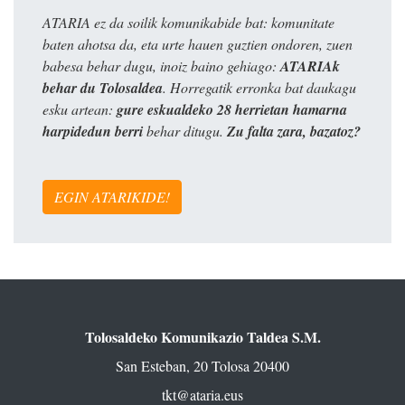
ATARIA ez da soilik komunikabide bat: komunitate
baten ahotsa da, eta urte hauen guztien ondoren, zuen
babesa behar dugu, inoiz baino gehiago:
ATARIAk
behar du Tolosaldea
. Horregatik erronka bat daukagu
esku artean:
gure eskualdeko 28 herrietan hamarna
harpidedun berri
behar ditugu.
Zu falta zara, bazatoz?
EGIN ATARIKIDE!
Tolosaldeko Komunikazio Taldea S.M.
San Esteban, 20 Tolosa 20400
tkt@ataria.eus