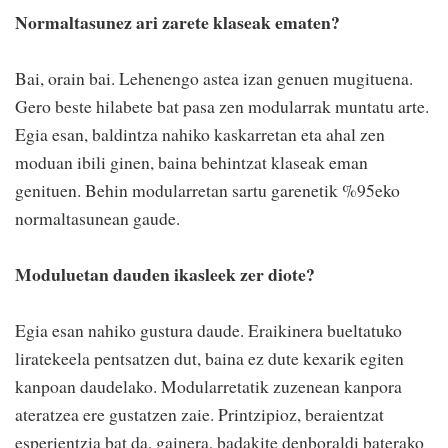
Normaltasunez ari zarete klaseak ematen?
Bai, orain bai. Lehenengo astea izan genuen mugituena.
Gero beste hilabete bat pasa zen modularrak muntatu arte.
Egia esan, baldintza nahiko kaskarretan eta ahal zen
moduan ibili ginen, baina behintzat klaseak eman
genituen. Behin modularretan sartu garenetik %95eko
normaltasunean gaude.
Moduluetan dauden ikasleek zer diote?
Egia esan nahiko gustura daude. Eraikinera bueltatuko
liratekeela pentsatzen dut, baina ez dute kexarik egiten
kanpoan daudelako. Modularretatik zuzenean kanpora
ateratzea ere gustatzen zaie. Printzipioz, beraientzat
esperientzia bat da, gainera, badakite denboraldi baterako