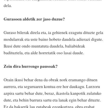
dela.
Gurasoen aldetik zer jaso duzue?
Guraso bilerak direla eta, ia gehienek ezagutu dituzte gela
modularrak eta uste baino hobeto daudela adierazi digute.
Ikusi dute ondo muntatuta daudela, baliabideak
badituztela, eta alde horretatik oso lasai daude.
Zein dira hurrengo pausoak?
Orain ikusi behar dena da obrak nork eramango dituen
aurrera, eta seguruaren kontua ere hor daukagu. Lurzoru
azpira sartu behar dute, beraz, ikastola kanpotik zulatuko
dute, eta behin barrura sartu eta lanak egin behar dituzte.
Ez da bakarrik lau zutabeak egonkortzea, obra erabat