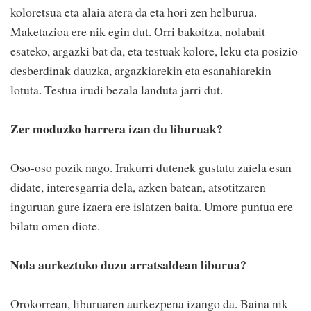
koloretsua eta alaia atera da eta hori zen helburua.
Maketazioa ere nik egin dut. Orri bakoitza, nolabait
esateko, argazki bat da, eta testuak kolore, leku eta posizio
desberdinak dauzka, argazkiarekin eta esanahiarekin
lotuta. Testua irudi bezala landuta jarri dut.
Zer moduzko harrera izan du liburuak?
Oso-oso pozik nago. Irakurri dutenek gustatu zaiela esan
didate, interesgarria dela, azken batean, atsotitzaren
inguruan gure izaera ere islatzen baita. Umore puntua ere
bilatu omen diote.
Nola aurkeztuko duzu arratsaldean liburua?
Orokorrean, liburuaren aurkezpena izango da. Baina nik