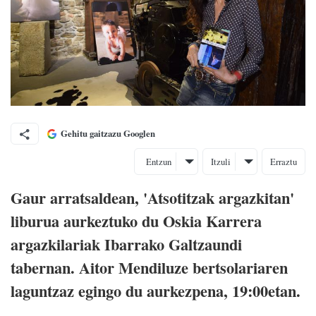
Gehitu gaitzazu Googlen
Entzun
Itzuli
Erraztu
Gaur arratsaldean, 'Atsotitzak argazkitan'
liburua aurkeztuko du Oskia Karrera
argazkilariak Ibarrako Galtzaundi
tabernan. Aitor Mendiluze bertsolariaren
laguntzaz egingo du aurkezpena, 19:00etan.