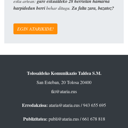
esku artean:
gure eskualdeko 28 herrietan hamarna
harpidedun berri
behar ditugu.
Zu falta zara, bazatoz?
EGIN ATARIKIDE!
Tolosaldeko Komunikazio Taldea S.M.
San Esteban, 20 Tolosa 20400
tkt@ataria.eus
Erredakzioa:
ataria@ataria.eus
/ 943 655 695
Publizitatea:
publi@ataria.eus
/ 661 678 818