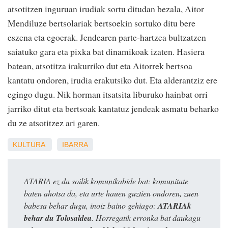
atsotitzen inguruan irudiak sortu ditudan bezala, Aitor
Mendiluze bertsolariak bertsoekin sortuko ditu bere
eszena eta egoerak. Jendearen parte-hartzea bultzatzen
saiatuko gara eta pixka bat dinamikoak izaten. Hasiera
batean, atsotitza irakurriko dut eta Aitorrek bertsoa
kantatu ondoren, irudia erakutsiko dut. Eta alderantziz ere
egingo dugu. Nik horman itsatsita liburuko hainbat orri
jarriko ditut eta bertsoak kantatuz jendeak asmatu beharko
du ze atsotitzez ari garen.
KULTURA
IBARRA
ATARIA ez da soilik komunikabide bat: komunitate
baten ahotsa da, eta urte hauen guztien ondoren, zuen
babesa behar dugu, inoiz baino gehiago:
ATARIAk
behar du Tolosaldea
. Horregatik erronka bat daukagu