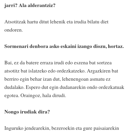
jarri? Ala alderantziz?
Atsotitzak hartu ditut lehenik eta irudia bilatu diet
ondoren.
Sormenari denbora asko eskaini izango diozu, hortaz.
Bai, ez da batere erraza irudi edo eszena bat sortzea
atsotitz bat islatzeko edo ordezkatzeko. Argazkiren bat
berriro egin behar izan dut, lehenengoan asmatu ez
dudalako. Espero dut egin dudanarekin ondo ordezkatuak
egotea. Oraingoz, hala dirudi.
Nongo irudiak dira?
Inguruko jendearekin, bezeroekin eta gure paisaiarekin