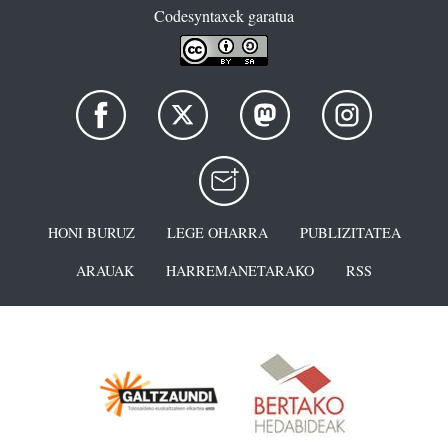
Codesyntaxek garatua
HONI BURUZ
LEGE OHARRA
PUBLIZITATEA
ARAUAK
HARREMANETARAKO
RSS