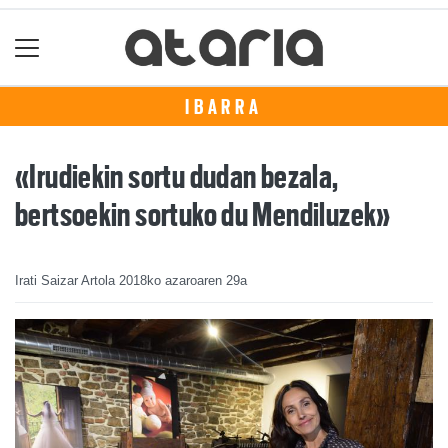
IBARRA
«Irudiekin sortu dudan bezala,
bertsoekin sortuko du Mendiluzek»
Irati Saizar Artola
2018ko azaroaren 29a