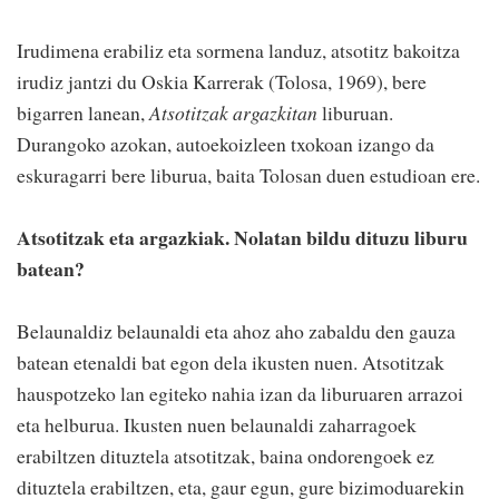
Irudimena erabiliz eta sormena landuz, atsotitz bakoitza
irudiz jantzi du Oskia Karrerak (Tolosa, 1969), bere
bigarren lanean,
Atsotitzak argazkitan
liburuan.
Durangoko azokan, autoekoizleen txokoan izango da
eskuragarri bere liburua, baita Tolosan duen estudioan ere.
Atsotitzak eta argazkiak. Nolatan bildu dituzu liburu
batean?
Belaunaldiz belaunaldi eta ahoz aho zabaldu den gauza
batean etenaldi bat egon dela ikusten nuen. Atsotitzak
hauspotzeko lan egiteko nahia izan da liburuaren arrazoi
eta helburua. Ikusten nuen belaunaldi zaharragoek
erabiltzen dituztela atsotitzak, baina ondorengoek ez
dituztela erabiltzen, eta, gaur egun, gure bizimoduarekin