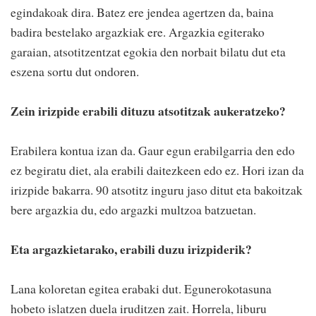
egindakoak dira. Batez ere jendea agertzen da, baina
badira bestelako argazkiak ere. Argazkia egiterako
garaian, atsotitzentzat egokia den norbait bilatu dut eta
eszena sortu dut ondoren.
Zein irizpide erabili dituzu atsotitzak aukeratzeko?
Erabilera kontua izan da. Gaur egun erabilgarria den edo
ez begiratu diet, ala erabili daitezkeen edo ez. Hori izan da
irizpide bakarra. 90 atsotitz inguru jaso ditut eta bakoitzak
bere argazkia du, edo argazki multzoa batzuetan.
Eta argazkietarako, erabili duzu irizpiderik?
Lana koloretan egitea erabaki dut. Egunerokotasuna
hobeto islatzen duela iruditzen zait. Horrela, liburu