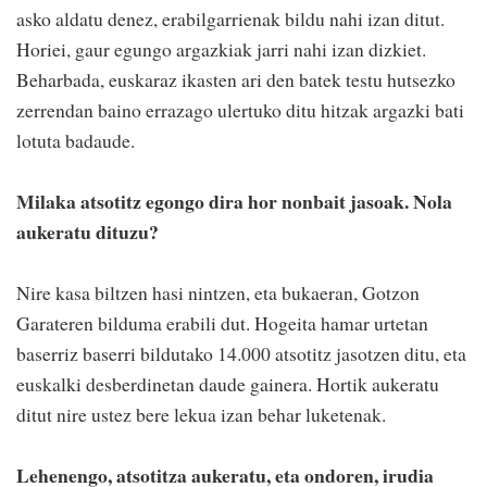
asko aldatu denez, erabilgarrienak bildu nahi izan ditut.
Horiei, gaur egungo argazkiak jarri nahi izan dizkiet.
Beharbada, euskaraz ikasten ari den batek testu hutsezko
zerrendan baino errazago ulertuko ditu hitzak argazki bati
lotuta badaude.
Milaka atsotitz egongo dira hor nonbait jasoak. Nola
aukeratu dituzu?
Nire kasa biltzen hasi nintzen, eta bukaeran, Gotzon
Garateren bilduma erabili dut. Hogeita hamar urtetan
baserriz baserri bildutako 14.000 atsotitz jasotzen ditu, eta
euskalki desberdinetan daude gainera. Hortik aukeratu
ditut nire ustez bere lekua izan behar luketenak.
Lehenengo, atsotitza aukeratu, eta ondoren, irudia