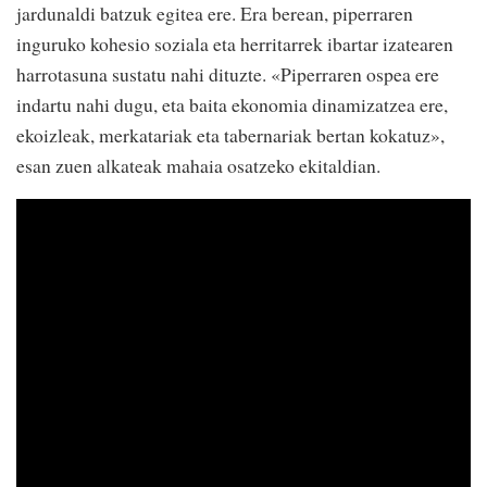
jardunaldi batzuk egitea ere. Era berean, piperraren
inguruko kohesio soziala eta herritarrek ibartar izatearen
harrotasuna sustatu nahi dituzte. «Piperraren ospea ere
indartu nahi dugu, eta baita ekonomia dinamizatzea ere,
ekoizleak, merkatariak eta tabernariak bertan kokatuz»,
esan zuen alkateak mahaia osatzeko ekitaldian.