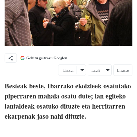
Gehitu gaitzazu Googlen
Entzun
Itzuli
Erraztu
Besteak beste, Ibarrako ekoizleek osatutako
piperraren mahaia osatu dute; lan egiteko
lantaldeak osatuko dituzte eta herritarren
ekarpenak jaso nahi dituzte.