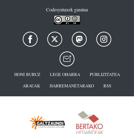
Codesyntaxek garatua
HONI BURUZ
LEGE OHARRA
PUBLIZITATEA
ARAUAK
HARREMANETARAKO
RSS