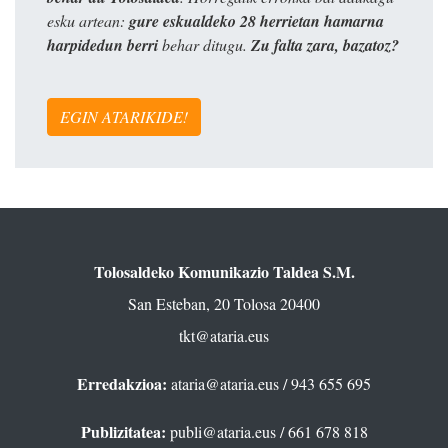
esku artean:
gure eskualdeko 28 herrietan hamarna
harpidedun berri
behar ditugu.
Zu falta zara, bazatoz?
EGIN ATARIKIDE!
Tolosaldeko Komunikazio Taldea S.M.
San Esteban, 20 Tolosa 20400
tkt@ataria.eus
Erredakzioa:
ataria@ataria.eus
/ 943 655 695
Publizitatea:
publi@ataria.eus
/ 661 678 818