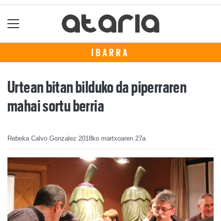
IBARRA
Urtean bitan bilduko da piperraren
mahai sortu berria
Rebeka Calvo Gonzalez
2018ko martxoaren 27a