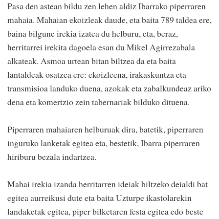
Pasa den astean bildu zen lehen aldiz Ibarrako piperraren
mahaia. Mahaian ekoizleak daude, eta baita 789 taldea ere,
baina bilgune irekia izatea du helburu, eta, beraz,
herritarrei irekita dagoela esan du Mikel Agirrezabala
alkateak. Asmoa urtean bitan biltzea da eta baita
lantaldeak osatzea ere: ekoizleena, irakaskuntza eta
transmisioa landuko duena, azokak eta zabalkundeaz ariko
dena eta komertzio zein tabernariak bilduko dituena.
Piperraren mahaiaren helburuak dira, batetik, piperraren
inguruko lanketak egitea eta, bestetik, Ibarra piperraren
hiriburu bezala indartzea.
Mahai irekia izanda herritarren ideiak biltzeko deialdi bat
egitea aurreikusi dute eta baita Uzturpe ikastolarekin
landaketak egitea, piper bilketaren festa egitea edo beste