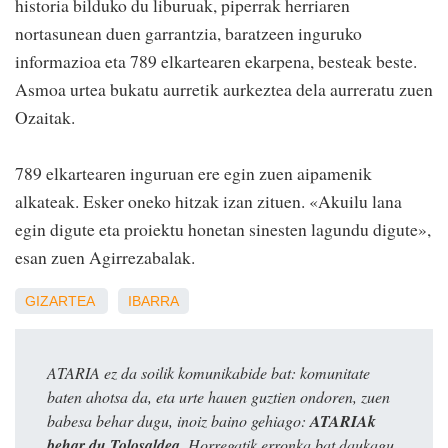
historia bilduko du liburuak, piperrak herriaren
nortasunean duen garrantzia, baratzeen inguruko
informazioa eta 789 elkartearen ekarpena, besteak beste.
Asmoa urtea bukatu aurretik aurkeztea dela aurreratu zuen
Ozaitak.
789 elkartearen inguruan ere egin zuen aipamenik
alkateak. Esker oneko hitzak izan zituen. «Akuilu lana
egin digute eta proiektu honetan sinesten lagundu digute»,
esan zuen Agirrezabalak.
GIZARTEA
IBARRA
ATARIA ez da soilik komunikabide bat: komunitate
baten ahotsa da, eta urte hauen guztien ondoren, zuen
babesa behar dugu, inoiz baino gehiago:
ATARIAk
behar du Tolosaldea
. Horregatik erronka bat daukagu