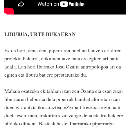
LIBURUA, URTE BUKAERAN
Ez da hori, dena den, piperraren bueltan lantzen ari diren
proiektu bakarra, dokumentatze lana ere egiten ari baita
udala. Lan hori Ibarrako Josu Ozaita antropologoa ari da
egiten eta liburu bat ere prestatutako du.
Mahaia osatzeko ekitaldian izan zen Ozaita eta esan zuen
liburuaren helburua dela piperrak hainbat alorretan izan
duen garrantzia ikusaraztea. «Zerbait freskoa» egin nahi
duela esan zuen, irakurterraza izango dena eta irudiak ere
bilduko dituena. Besteak beste, Ibarrarako piperraren