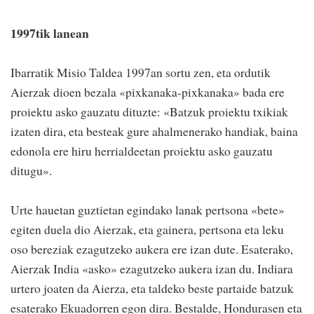
1997tik lanean
Ibarratik Misio Taldea 1997an sortu zen, eta ordutik
Aierzak dioen bezala «pixkanaka-pixkanaka» bada ere
proiektu asko gauzatu dituzte: «Batzuk proiektu txikiak
izaten dira, eta besteak gure ahalmenerako handiak, baina
edonola ere hiru herrialdeetan proiektu asko gauzatu
ditugu».
Urte hauetan guztietan egindako lanak pertsona «bete»
egiten duela dio Aierzak, eta gainera, pertsona eta leku
oso bereziak ezagutzeko aukera ere izan dute. Esaterako,
Aierzak India «asko» ezagutzeko aukera izan du. Indiara
urtero joaten da Aierza, eta taldeko beste partaide batzuk
esaterako Ekuadorren egon dira. Bestalde, Hondurasen eta