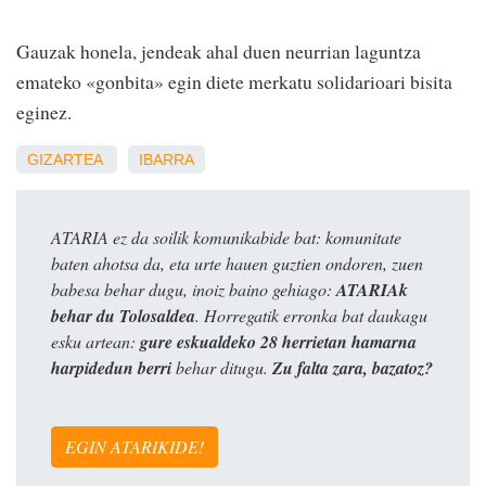
Gauzak honela, jendeak ahal duen neurrian laguntza
emateko «gonbita» egin diete merkatu solidarioari bisita
eginez.
GIZARTEA
IBARRA
ATARIA ez da soilik komunikabide bat: komunitate
baten ahotsa da, eta urte hauen guztien ondoren, zuen
babesa behar dugu, inoiz baino gehiago:
ATARIAk
behar du Tolosaldea
. Horregatik erronka bat daukagu
esku artean:
gure eskualdeko 28 herrietan hamarna
harpidedun berri
behar ditugu.
Zu falta zara, bazatoz?
EGIN ATARIKIDE!