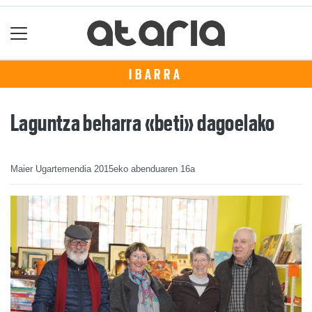
IBARRA
Laguntza beharra «beti» dagoelako
Maier Ugartemendia
2015eko abenduaren 16a