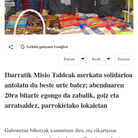
Gehitu gaitzazu Googlen
Entzun
Itzuli
Erraztu
Ibarratik Misio Taldeak merkatu solidarioa
antolatu du beste urte batez; abenduaren
20ra bitarte egongo da zabalik, goiz eta
arratsaldez, parrokietako lokaletan
Gabonetan bihotzak xamurtzen dira, eta elkartasun