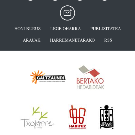
HONI BURUZ
LEGE OHARRA
PUBLIZITATEA
ARAUAK
HARREMANETARAKO
RSS