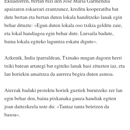
Ekuadorren, bertan bizi den Jose Maria Garmendia
apaizaren eskaerari erantzunez, kreditu kooperatiba bat
dute bertan eta bertan duten lokala handitzeko lanak egin
behar dituzte: «Egun duten lokala oso txikia gelditu zaie,
eta lokal handiagoa egin behar dute. Lursaila badute,
baina lokala egiteko laguntza eskatu digute».
Azkenik, India iparraldean, Txinako mugan dagoen herri
txiki batean artategi bat egiteko lanak hasi zituzten iaz, eta
lan horiekin amaitzea da aurrera begira duten asmoa.
Aierzak badaki proiektu horiek guztiek burutzeko zer lan
egin behar den, baina pixkanaka gauza handiak egiten
joan daitezkeela uste du: «Tantaz tanta betetzen da
basoa».