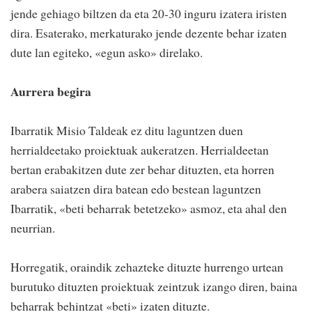
jende gehiago biltzen da eta 20-30 inguru izatera iristen
dira. Esaterako, merkaturako jende dezente behar izaten
dute lan egiteko, «egun asko» direlako.
Aurrera begira
Ibarratik Misio Taldeak ez ditu laguntzen duen
herrialdeetako proiektuak aukeratzen. Herrialdeetan
bertan erabakitzen dute zer behar dituzten, eta horren
arabera saiatzen dira batean edo bestean laguntzen
Ibarratik, «beti beharrak betetzeko» asmoz, eta ahal den
neurrian.
Horregatik, oraindik zehazteke dituzte hurrengo urtean
burutuko dituzten proiektuak zeintzuk izango diren, baina
beharrak behintzat «beti» izaten dituzte.