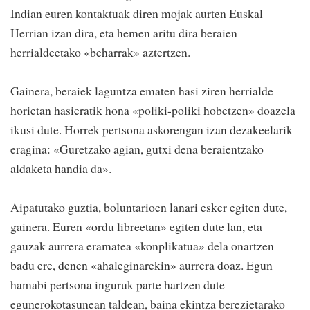
Indian euren kontaktuak diren mojak aurten Euskal
Herrian izan dira, eta hemen aritu dira beraien
herrialdeetako «beharrak» aztertzen.
Gainera, beraiek laguntza ematen hasi ziren herrialde
horietan hasieratik hona «poliki-poliki hobetzen» doazela
ikusi dute. Horrek pertsona askorengan izan dezakeelarik
eragina: «Guretzako agian, gutxi dena beraientzako
aldaketa handia da».
Aipatutako guztia, boluntarioen lanari esker egiten dute,
gainera. Euren «ordu libreetan» egiten dute lan, eta
gauzak aurrera eramatea «konplikatua» dela onartzen
badu ere, denen «ahaleginarekin» aurrera doaz. Egun
hamabi pertsona inguruk parte hartzen dute
egunerokotasunean taldean, baina ekintza berezietarako