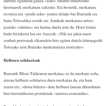
aurreko egunetan gauza «asko» ematen dituztelako
herritarrek merkatuan saltzeko. Eta bestetik, merkatura
erostera ere «jende asko» joaten delako bai Ibarratik eta
baita Tolosaldea osotik ere. Jendeak merkatura urtero
joateko «ohitura» ere hartua duela uste du. Horri lotuta
badu bitxikeria bat ere Aierzak: «Nik iaz jakin nuen
zenbait pertsonak elkarrekin hitz egiten dutela lehenagotik
Tolosako zein Ibarrako merkatuetara etortzeko».
Helburu solidarioak
Ibarratik Misio Taldearen merkatua, ez da merkatu soila,
atzean helburu solidarioa duen merkatua da, eta hain
zuzen ere, «dirua biltzea» dute helburu lanean diharduten
hiru herrialdeetan proiektuak «aurrera eramateko».