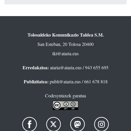
Tolosaldeko Komunikazio Taldea S.M.
San Esteban, 20 Tolosa 20400
tkt@ataria.eus
Erredakzioa:
ataria@ataria.eus
/ 943 655 695
Publizitatea:
publi@ataria.eus
/ 661 678 818
Codesyntaxek garatua