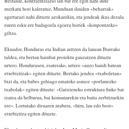
Bestalde, kontzientziazio lan bat ere egin nahi dute
merkatu hori kaleratuz. Munduan dauden «beharrak»
agertarazi nahi dituzte azokarekin, eta jendeak ikus dezala
euren esku ere badagoela egoera horiek «konpontzeko»
giltza.
Ekuador, Honduras eta Indian aritzen da lanean Ibarrako
taldea, eta bertan hainbat proiektu gauzatzen dituzte
urtero. Hondurasen, esaterako, urtero «auzo handi batean
etxebizitzak» egiten dituzte. Bertako jendea «txaboletan»
bizi da, eta babes gehiago emateko asmoz «porlanezko
txabolak» egiten dituzte: «Gutxieneko estruktura finko bat
izatea da helburua, bai komunarekin eta baita zerbitzuekin
ere». Lortutako diruaren arabera, «hiru, lau edo bost»
etxebizitza egiten dituzte.