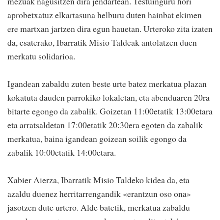
mezuak nagusitzen dira jendartean. Testuinguru hori
aprobetxatuz elkartasuna helburu duten hainbat ekimen
ere martxan jartzen dira egun hauetan. Urteroko zita izaten
da, esaterako, Ibarratik Misio Taldeak antolatzen duen
merkatu solidarioa.
Igandean zabaldu zuten beste urte batez merkatua plazan
kokatuta dauden parrokiko lokaletan, eta abenduaren 20ra
bitarte egongo da zabalik. Goizetan 11:00etatik 13:00etara
eta arratsaldetan 17:00etatik 20:30era egoten da zabalik
merkatua, baina igandean goizean soilik egongo da
zabalik 10:00etatik 14:00etara.
Xabier Aierza, Ibarratik Misio Taldeko kidea da, eta
azaldu duenez herritarrengandik «erantzun oso ona»
jasotzen dute urtero. Alde batetik, merkatua zabaldu